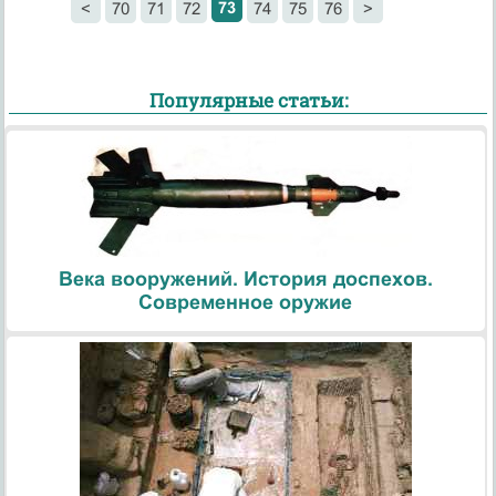
73
<
70
71
72
74
75
76
>
Популярные статьи:
Века вооружений. История доспехов.
Современное оружие