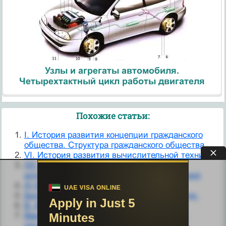
Узлы и агрегаты автомобиля.
Четырехтактный цикл работы двигателя
Похожие статьи:
I. История развития концепции гражданского
общества. Структура гражданского общества.
VI. История развития вычислительной техники
XX. Краткая история и классификация
алгоритмических языков программирования
А) История Синодального перевода.
Билет № 27. Геологическая история Земли.
В. Иванов. История этики средних веков
Введение в науку «Педиатрия». История
педиатрии. Вклад отечественных ученых