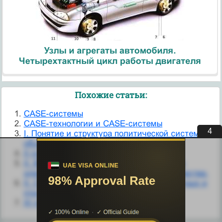
Узлы и агрегаты автомобиля.
Четырехтактный цикл работы двигателя
Похожие статьи:
CASE-системы
CASE-технологии и CASE-системы
4
I. Понятие и структура политической системы
общества.
II группа периодической системы
II. Взаимодействие государства с иными
элементами политической системы общества.
II. Структура иммунной системы у животных и
птиц
III группа периодической системы