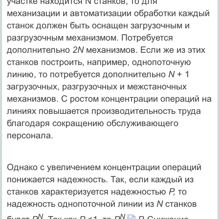
участке находится N станков, то для
механизации и автоматизации обработки каждый
станок должен быть оснащен загрузочным и
разгрузочным механизмом. Потребуется
дополни­тельно
2N
механизмов. Если же из этих
станков построить, напри­мер, однопоточную
линию, то потребуется дополнительно
N
+ 1
загрузочных, разгрузочных и межстаночных
механизмов. С ростом концентрации операций на
линиях повышается производительность труда
благодаря сокращению обслуживающего
персонала.
Однако с увеличением концентрации операций
понижается на­дежность. Так, если каждый из
станков характеризуется надеж­ностью
Р,
то
надежность однопоточной линии из
N
станков
N
N