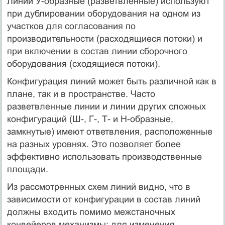
Линии У-образные (разветвленные) используют
при дублиро­вании оборудования на одном из
участков для согласования по
производительности (расходящиеся потоки) и
при включении в со­став линии сборочного
оборудования (сходящиеся потоки).
Конфигурация линий может быть различной как в
плане, так и в пространстве. Часто
разветвленные линии и линии других сложных
конфигураций (Ш-, Г-, Т- и Н-образные,
замкнутые) имеют ответвления, расположенные
на разных уровнях. Это по­зволяет более
эффективно использовать производственные
площади.
Из рассмотренных схем линий видно, что в
зависимости от кон­фигурации в состав линий
должны входить помимо межстаночных
конвейеров механизмы: для изменения