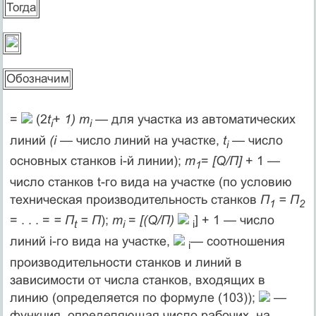
Тогда
Обозначим
=
(2
t
+
1) m
— для участка из автоматических
i
i
линий
(i
— число линий на участке,
t
— число
i
основных станков i-й линии);
m
=
[Q/П]
+ 1 —
1
число станков t-го вида на участке (по усло­вию
техническая производительность станков
П
= П
1
2
= . . . =
= П
= П
);
m
=
[(Q/П)
] + 1 — число
t
i
i
линий i-гo вида на участке,
— соотношения
i
производительности станков и линий в
зависимости от числа станков, входящих в
линию (определяется по формуле (103));
—
функция, определяющая число рабочих, на