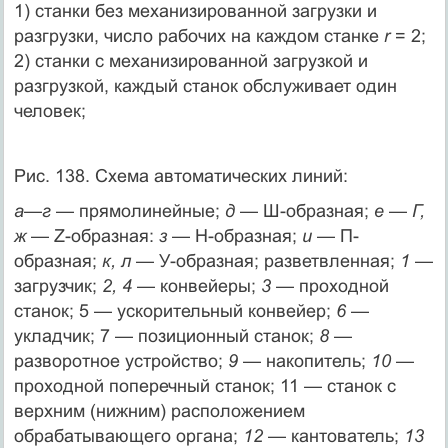
1) станки без механизированной загрузки и
разгрузки, число рабочих на каждом станке
r
= 2;
2) станки с механизированной за­грузкой и
разгрузкой, каждый станок обслуживает один
человек;
Рис. 138. Схема автоматических линий:
а—г
— прямолинейные;
д —
Ш-образная;
е — Г,
ж —
Z-образная:
з
— Н-образная;
и
— П-
образная;
к, л
— У-образная; разветвленная;
1
—
загрузчик;
2, 4
— конвейеры;
3
— проходной
станок; 5 — ускорительный конвейер;
6
—
укладчик; 7 — позиционный станок;
8
—
разворотное устройство;
9
— накопитель;
10
—
проходной поперечный ста­нок; 11 — станок с
верхним (нижним) расположением
обрабатывающего органа;
12
— кантователь;
13