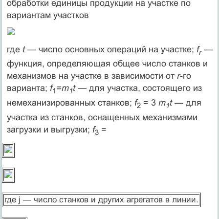
обработки единицы продукции на участке по
вариантам участков
где
t
— число основных операций на участке;
f
—
r
функция, опре­деляющая общее число станков и
механизмов на участке в зависи­мости от
r
-го
варианта;
f
=m
t
— для участка, состоящего из
1
1
немеханизированных станков;
f
= 3
m
t
— для
2
1
участка из стан­ков, оснащенных механизмами
загрузки и выгрузки;
f
=
3
где j — число станков и других агрегатов в линии.