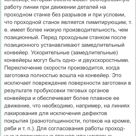
работу линии при движении деталей на
проходном станке без разрывов и при условии,
что проходной станок является лимити­рующим, т.
е. имеет более низкую производительность, чем
пози­ционный. Перед проходным станком после
позиционного устанавли­вают замедлительный
конвейер. Ускорительные (замедлительные)
конвейеры могут быть одно- и двухскоростными.
Переключение скорости производится, когда
заготовка полностью вошла на кон­вейер. Это
исключает повреждение поверхности заготовки в
резуль­тате пробуксовки тяговых органов
конвейера и обеспечивает более плавное ее
движение, что необходимо, например, на линиях
лаки­рования для исключения дефектов
покрытия (разнотолщинности, потеков на кромке,
ряби и т. п.). Для согласования работы проход­
ных и позиционных станков или цикловых