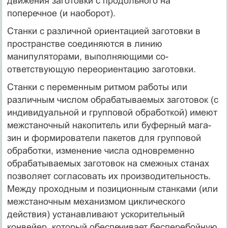
движения за­готовки с продольного на
поперечное (и наоборот).
Станки с различной ориентацией заготовки в
пространстве сое­диняются в линию
манипуляторами, выполняющими со­
ответствующую переориентацию заготовки.
Станки с переменным ритмом работы или
различным числом об­рабатываемых заготовок (с
индивидуальной и групповой обработ­кой) имеют
межстаночный накопитель или буферный мага­
зин и формирователи пакетов для групповой
обра­ботки, изменение числа одновременно
обрабатываемых заготовок на смежных станах
позволяет согласовать их производительность.
Между проходным и позиционным станками (или
межстаноч­ным механизмом циклического
действия) устанавливают уско­рительный
конвейер, который обеспечивает бесперебой­ную