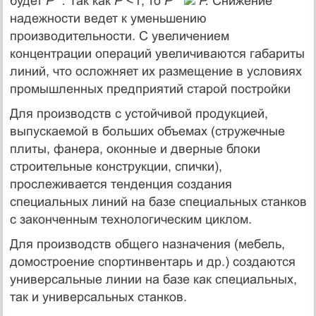
будет
P
.
Так как
Р
<1, то
P
Р.
Снижение
надежности ведет к уменьшению
производительности. С увеличением
концентрации операций увеличиваются габариты
линий, что осложняет их раз­мещение в условиях
промышленных предприятий старой постройки
Для производств с устойчивой продукцией,
выпускаемой в боль­ших объемах (стружечные
плиты, фанера, оконные и дверные блоки
строительные конструкции, спички),
прослеживается тенденция создания
специальных линий на базе специальных станков
с за­конченным технологическим циклом.
Для производств общего назначения (мебель,
домостроение спортинвентарь и др.) создаются
универсальные линии на базе как специальных,
так и универсальных станков.