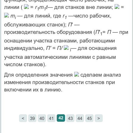
линии (
=
r
m
t
— для станков вне линии;
=
1
1
m
— для линий, где
r
—число рабочих,
i
1
обслужи­вающих станок);
П
' —
производительность оборудования (
П
'
=
П
— при
1
оснащении участка станками, работающими
индивидуально,
П' = П/
— для оснащения
i
участка автоматическими линиями с равным
числом станков).
Для определения значения
сделаем анализ
изменения произ­водительности станков при
включении их в линию.
42
<
39
40
41
43
44
45
>