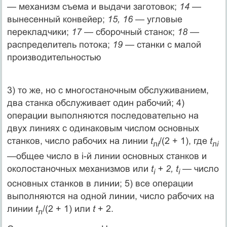
— механизм съема и выдачи заготовок;
14
—
вынесенный конвейер;
15, 16
— угловые
перекладчики;
17 —
сборочный станок;
18
—
распределитель потока;
19
— станки с малой
производительностью
3) то же, но с многостаночным обслуживанием,
два станка обслу­живает один рабочий; 4)
операции выполняются последовательно на
двух линиях с одинаковым числом основных
станков, число ра­бочих на линии
t
/(2 + 1), где
t
л
i
л
i
—общее число в i-й линии ос­новных станков и
околостаночных механизмов или
t
+ 2, t
— число
i
i
основных станков в линии; 5) все операции
выполняются на одной линии, число рабочих на
линии
t
/(2 + 1) или
t
+ 2.
л