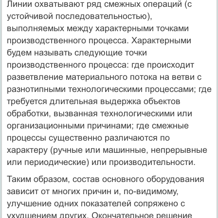
Линии охватывают ряд смежных операций (с
устойчивой по­следовательностью),
выполняемых между характерными точками
производственного процесса. Характерными
будем называть сле­дующие точки
производственного процесса: где происходит
раз­ветвление материального потока на ветви с
разнотипными техно­логическими процессами; где
требуется длительная выдержка объек­тов
обработки, вызванная технологическими или
организацион­ными причинами; где смежные
процессы существенно различаются по
характеру (ручные или машинные, непрерывные
или периоди­ческие) или производительности.
Таким образом, состав основного оборудования
зависит от мно­гих причин и, по-видимому,
улучшение одних показателей со­пряжено с
ухудшением других. Окончательное решение