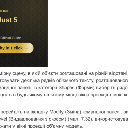
ірну сцену, в якій об'єкти розташовані на різній відстані
овувати декілька рядків об'ємного тексту, розташованог
андної панелі, в категорії Shapes (Форми) виберіть рядок
лацніть в будь-якому вільному місці вікна проекції ліво
, перейдіть на вкладку Modify (Зміна) командної панелі, в
vel (Видавлювання з скосом) (мал. 7.32), використовува
ати у вікні проекції об'ємну модель.