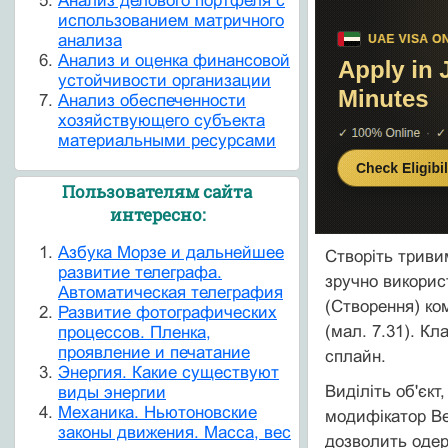
Анализ делового портфеля с
использованием матричного
анализа
Анализ и оценка финансовой
устойчивости организации
Анализ обеспеченности
хозяйствующего субъекта
материальными ресурсами
Пользователям сайта
интересно:
Азбука Морзе и дальнейшее
Створіть тривим
развитие телеграфа.
зручно використ
Автоматическая телеграфия
(Створення) ком
Развитие фотографических
(мал. 7.31). К
процессов. Пленка,
проявление и печатание
сплайн.
Энергия. Какие существуют
Виділіть об'єкт
виды энергии
Механика. Ньютоновские
модифікатор Be
законы движения. Масса, вес
дозволить одерж