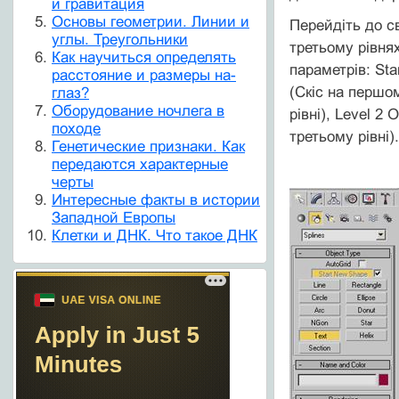
и гравитация
Основы геометрии. Линии и
Перейдіть до с
углы. Треугольники
третьому рівнях
Как научиться определять
параметрів: Sta
расстояние и размеры на-
(Скіс на першом
глаз?
Оборудование ночлега в
рівні), Level 2 
походе
третьому рівні).
Генетические признаки. Как
передаются характерные
черты
Интересные факты в истории
Западной Европы
Клетки и ДНК. Что такое ДНК