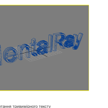
ртання тривимірного тексту