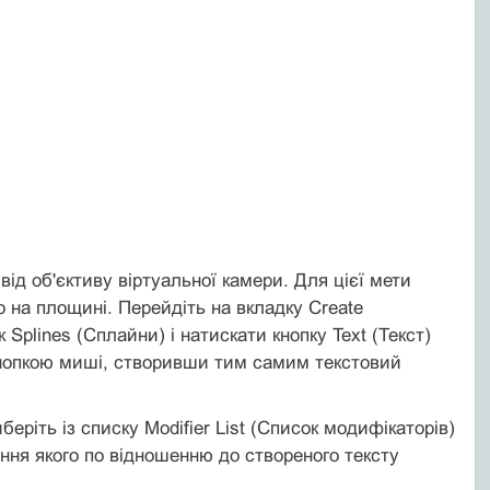
 від об'єктиву віртуальної камери. Для цієї мети
о на площині. Перейдіть на вкладку Create
 Splines (Сплайни) і натискати кнопку Text (Текст)
ю кнопкою миші, створивши тим самим текстовий
иберіть із списку Modifier List (Список модифікаторів)
ння якого по відношенню до створеного тексту