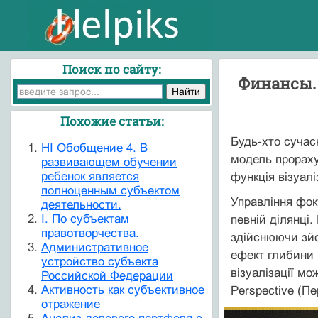
Поиск по сайту:
Финансы. 
Похожие статьи:
Будь-хто сучас
HI Обобщение 4. В
модель прораху
развивающем обучении
ребенок является
функція візуал
полноценным субъектом
Управління фок
деятельности.
I. По субъектам
певній ділянці
правотворчества.
здійснюючи зйо
Административное
ефект глибини 
устройство субъекта
візуалізації м
Российской Федерации
Активность как субъективное
Perspective (П
отражение