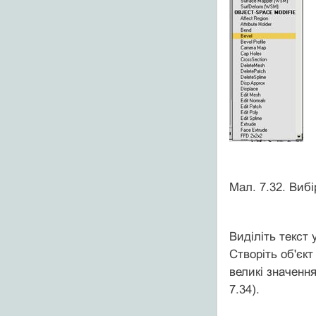
Мал. 7.32. Вибі
Виділіть текст 
Створіть об'єкт
великі значення
7.34).