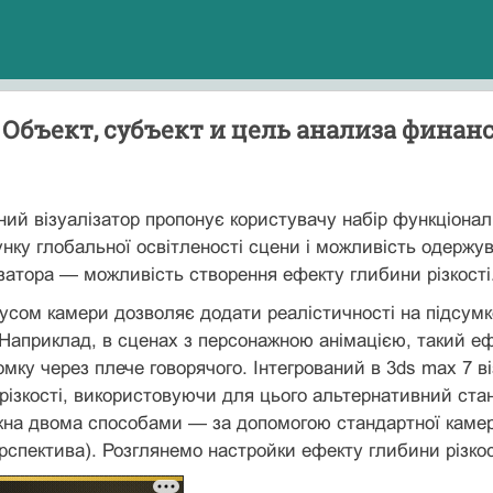
Объект, субъект и цель анализа финан
ний візуалізатор пропонує користувачу набір функціонал
нку глобальної освітленості сцени і можливість одержув
ізатора — можливість створення ефекту глибини різкості
усом камери дозволяє додати реалістичності на підсумк
. Наприклад, в сценах з персонажною анімацією, такий еф
мку через плече говорячого. Інтегрований в 3ds max 7 ві
різкості, використовуючи для цього альтернативний ст
ожна двома способами — за допомогою стандартної камери 
ерспектива). Розглянемо настройки ефекту глибини різкос