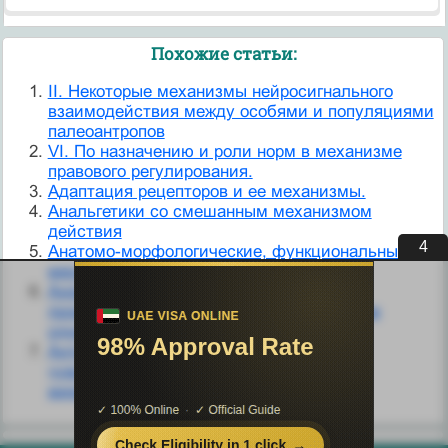
Похожие статьи:
II. Некоторые механизмы нейросигнального
взаимодействия между особями и популяциями
палеоантропов
VI. По назначению и роли норм в механизме
правового регулирования.
Адаптация рецепторов и ее механизмы.
Анальгетики со смешанным механизмом
действия
3
Анатомо-морфологические, функциональные
механизмы
Аномалии механизмов и контактной, и
прокоагулянтной активности тромбоцитов
одновременно.
Антибиотики. Механизмы проявления
чувствительности и устойчивости
микроорганизмов к антибиотикам.