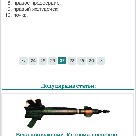
правое предсердие;
правый желудочек;
почка.
27
<
24
25
26
28
29
30
>
Популярные статьи:
Века вооружений. История доспехов.