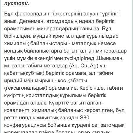
пустот/.
Бұл факторладың тіркестерінің алуан түрлілігі
анық. Дегенмен, атомдардың идеал беріктік
орамасымен минералдардың саны аз. Бұл
біріншіден, мұндай кристаллдық құрылымдар
химиялық байланыстары - металдық немесе
иондық байланыстарға бағытталған минералдар
үшін мүмкін екендігімен түсіндіріледі.Шынымен,
мысалы табиғи металдар (Au, Cu, Ag) үш
қабатты(кубтық) беріктік орамаға, ал табиғи
иридий мен мырыш - қос қабатты
(гексагональдық) орамаға ие. Керісінше, табиғи
күкірттің кристаллдық құрылымы беріктік
орамадан алшақ. Күкіртте бағытталған-
ковалентті химиялық байланыс көрсетілген, бұл
ретте нөлдік жиынтық заряды S80
конфигурациясы бойынша күрделі сегізатомдық
молекулалар пайда болады, олар қалдық