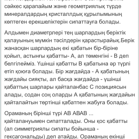
сәйкес қарапайым және геометриялық түрде
минералдардың кристаллдық құрылымының
көптеген ерекшеліктерін сипаттауға болады.
Алдымен диаметрлері тең шарлардың беріктік
қалауының мүмкін тәсілдерін қарастырайық.Берік
жанасқан шарлардың екі қабатын бір-біріне
қойып, астынғы қабатты- А, ал төменгіні - В деп
белгілейміз. Үшінші қабатты В қабатына әр түрлі
етіп қоюға болады. Бір жағдайда - А қабатының
жағдайы сияқты, ал басқа жағдайда - үшінші
қабаттың шарлары қайталанбас С позициясын
алады, содан соң оларды А қабатының жағдайын
қайталайтын төртінші қабатпен жабуға болады.
Ораманың бірінші түрі АВ АВАВ ...
қайталануымен сипатталады. Оны қос қабатты
(ал симметриялы сипаты бойынша -
гексагональды) деп атайды. Ораманың екінші