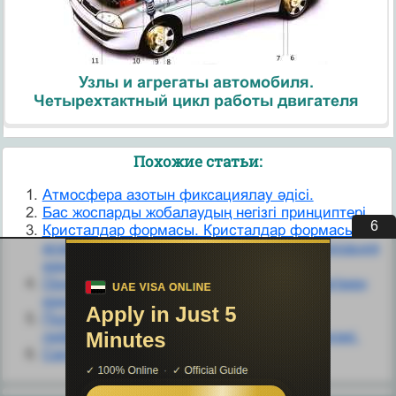
Узлы и агрегаты автомобиля.
Четырехтактный цикл работы двигателя
Похожие статьи:
Атмосфера азотын фиксациялау әдісі.
Бас жоспарды жобалаудың негізгі принциптері
5
Кристалдар формасы. Кристалдар формасына
әсер ететін факторлар.Дендритті кристализация
және ликвация.
Орналасу тығыздықғы теориясының көмегімен
кристалдану құрылым сипаттау
Поликристалдардың пластикалық
деформацияның дислокациондық механизмі.
Салыстыру әдісі.