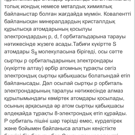
толық иондық немесе металдық химиялық
байланыстар болған жағдайда мүмкін. Ковалентті
байланысқан минералдардың кристаллдық
құрылысқа атомдарының қосылуы
электрондардың p, d, f орбитальдарына тарауы
нәтижесінде жүзеге асады.Табиғи күкіртте S
атомдары S
молекуласына бірігеді, осы сәтте
8
сыртқы p орбитальдарының электрондары
(күкіртте алтау) әрбір атомның тұрақты сегіз
электрондық сыртқы қабықшасы болатындай етіп
байланысады. Дәл осылай сыртқы р орбиталь
электрондарының таралуы нәтижесінде алмаз
құрылымындағы көміртек атомдары қосылады,
осының арқасында әр атом сыртқы қабықшасы
әлдеқайда тұрақты 8-электрондық етіп құрайды.
Р орбиталь пішіні шар тәрізді емес, күрделірек
және бойымен байланыса алатын кеңістікте