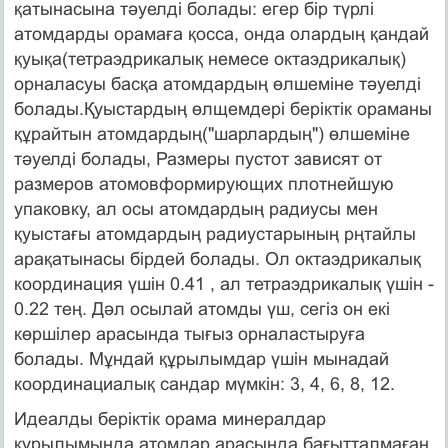
қатынасына тәуелді болады: егер бір түрлі
атомдарды орамаға қосса, онда олардың қандай
қуықа(тетраэдрикалық немесе октаэдрикалық)
орналасуы басқа атомдардың өлшеміне тәуелді
болады.Қуыстардың өлщемдері беріктік ораманы
құрайтын атомдардың("шарлардың") өлшеміне
тәуелді болады, Размеры пустот зависят от
размеров атомовформирующих плотнейшую
упаковку, ал осы атомдардың радиусы мен
қуыстағы атомдардың радиустарының рңтайлы
арақатынасы бірдей болады. Ол октаэдрикалық
координация үшін 0.41 , ал тетраэдрикалық үшін -
0.22 тең. Дәл осылай атомды үш, сегіз он екі
көршілер арасында тығыз орналастыруға
болады. Мұндай құрылымдар үшін мынадай
координациалық сандар мүмкін: 3, 4, 6, 8, 12.
Идеалды беріктік орама минералдар
құрылымында атомдар арасында бағытталмаған,