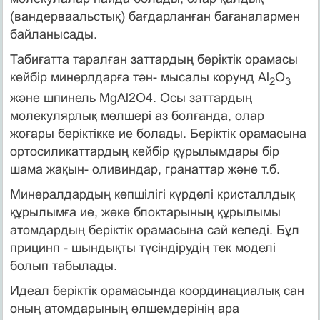
(вандерваальстық) бағдарланған бағаналармен
байланысады.
Табиғатта таралған заттардың беріктік орамасы
кейбір минерлдарға тән- мысалы корунд Al
O
2
3
және шпинель MgAl2O4. Осы заттардың
молекулярлық мөлшері аз болғанда, олар
жоғары беріктікке ие болады. Беріктік орамасына
ортосиликаттардың кейбір құрылымдары бір
шама жақын- оливиндар, гранаттар және т.б.
Минералдардың көпшілігі күрделі кристаллдық
құрылымға ие, жеке блоктарының құрылымы
атомдардың беріктік орамасына сай келеді. Бұл
прицинп - шындықты түсіндірудің тек моделі
болып табылады.
Идеал беріктік орамасында координациалық сан
оның атомдарының өлшемдерінің ара