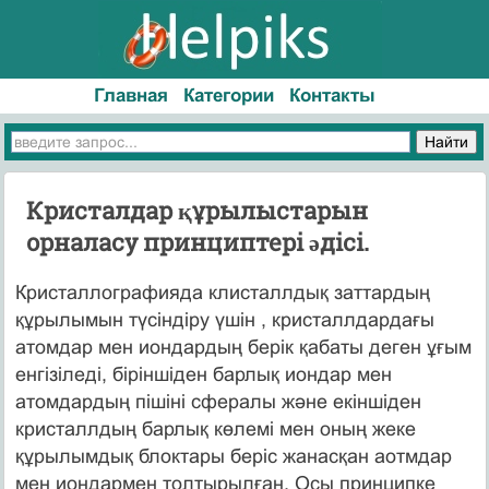
Главная
Категории
Контакты
Кристалдар құрылыстарын
орналасу принциптері әдісі.
Кристаллографияда клисталлдық заттардың
құрылымын түсіндіру үшін , кристаллдардағы
атомдар мен иондардың берік қабаты деген ұғым
енгізіледі, біріншіден барлық иондар мен
атомдардың пішіні сфералы және екіншіден
кристаллдың барлық көлемі мен оның жеке
құрылымдық блоктары беріс жанасқан аотмдар
мен иондармен толтырылған. Осы принципке