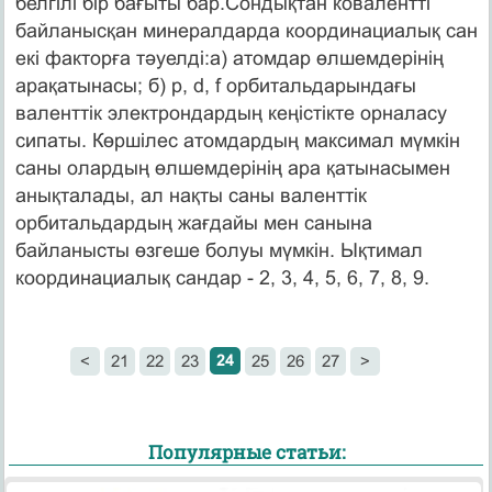
белгілі бір бағыты бар.Сондықтан ковалентті
байланысқан минералдарда координациалық сан
екі факторға тәуелді:а) атомдар өлшемдерінің
арақатынасы; б) p, d, f орбитальдарындағы
валенттік электрондардың кеңістікте орналасу
сипаты. Көршілес атомдардың максимал мүмкін
саны олардың өлшемдерінің ара қатынасымен
анықталады, ал нақты саны валенттік
орбитальдардың жағдайы мен санына
байланысты өзгеше болуы мүмкін. Ықтимал
координациалық сандар - 2, 3, 4, 5, 6, 7, 8, 9.
24
<
21
22
23
25
26
27
>
Популярные статьи: