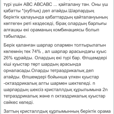
түрі үшін АВС АВСАВС ... қайталану тән. Оны үш
қабатты *(кубтық) деп атайды.Шарлардың
беріктік қалауында қабаттардың қайталануының
көптеген реті кездеседі, бірақ олардың барлығы
алғашқы екі ораманың комбинациясы болып
табылады.
Берік қаланған шарлар олармен толтырылатын
көлемнің тек 74% , ал шарлар арасындағы қуыс
26% құрайды. Олардың екі түрі бар. Өлщемдері
кіші қуыстар төрт шардың арасында
орналасады.Оларды тетраэдрикалық деп
атайды. Өлшемдері бойынша үлкен қуыстар
-октаэдрикалық алты шармен шектеледі. n
шарлардың шексіз кристаллдық құрылымына 2n
тетраэдрикалық және n октаэдрикалық қуыстар
сәйкес келеді.
Заттың кристаллдық құрлымынның беріктік орама