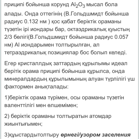
приципі бойынша корунд Al
O
мысал бола
2
3
алады. Онда оттегінің (В.Гольдшмидт бойынша
радиус 0.132 нм ) қос қабат беріктік ораманы
түзетін ірі иондары бар, октаэдрикалық қуыстың
2/3 бөлігі(В.Гольдшмидт бойынша радиус 0.057
нм) Al иондарымен толтырылған, ал
тетраэдрикалық позициялар бос болып келеді.
Егер кристаллдық заттардың құрылымы идеал
берітік орама приципі бойынша құрылса, онда
минералдардың құрылымының алуан түрлілігі үш
фактормен анықталады:
1)беріктік орама түрімен, осы ораманы түзетін
валенттілігі мен өлшемімен;
2) беріктік ораманы толтыратын атомдар
жиынтығымен;
3)құыстардытолтыру
өрнегі/узором заселения