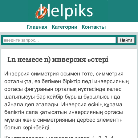
Главная
Категории
Контакты
Ln немесе n) инверсия өстерi
Инверсия симметрия осымен төте, симметрия
орталықта, өз бетімен біріктіріледі инверсияның
ортасы фигураның орталық нүктесiнде келесi
шағылысуы бар кейбiр бұрыш бұрылысында
айнала деп аталады. Инверсия өсiнiң құрама
бөлiктiң сапа қатысатын инверсияның ортасы
мүмкiн және симметрияның дербес элементiн
болып көрiнбейдi.