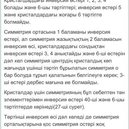
Кристалдардағы инверсия өстерi 1, 2, 3, 4
болады және 6-шы тәртiптері; инверсия өстерi 5
және кристалдардағы жоғары 6 тәртiпте
болмайды.
Симметрия ортасына 1 баламаны инверсия
өстерi, ал симметрия жазықтықтың 2 баламасын
инверсия өсi, кристалдардағы сондықтан
инверсия өстерi 3, 4 анықтайды және 6-шi өстерін
дәл кел симметрия центрдiң кристалдық көп
жағында үшiншi тәртiп бұрылатын симметрия о
бар болуда тұрып қалатынын белгiлеуге керек; 3-
шi өстері дербес мағына ие болмайды.
Кристалдар үшiн симметрияның бұл себептен тән
элементтерiмен инверсия өстерi 40-шi және 6-шы
тәртiптерде көрiнедi(27-шi сурет).
Төртiншi инверсия өсi дәл келеді де симметрия
орталықтарына қос симметрия остері жоқ