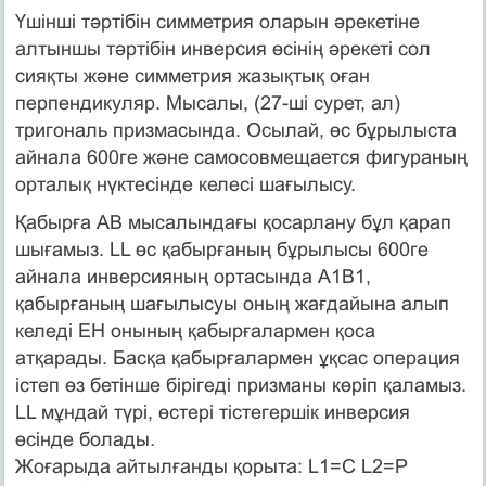
Үшiншi тәртiбiн симметрия оларын әрекетiне
алтыншы тәртiбiн инверсия өсiнiң әрекетi сол
сияқты және симметрия жазықтық оған
перпендикуляр. Мысалы, (27-шi сурет, ал)
тригональ призмасында. Осылай, өс бұрылыста
айнала 600ге және самосовмещается фигураның
орталық нүктесiнде келесi шағылысу.
Қабырға AB мысалындағы қосарлану бұл қарап
шығамыз. LL өс қабырғаның бұрылысы 600ге
айнала инверсияның ортасында A1B1,
қабырғаның шағылысуы оның жағдайына алып
келеді EH онының қабырғалармен қоса
атқарады. Басқа қабырғалармен ұқсас операция
iстеп өз бетінше бірігеді призманы көрiп қаламыз.
LL мұндай түрі, өстері тiстегершiк инверсия
өсiнде болады.
Жоғарыда айтылғанды қорыта: L1=C L2=P