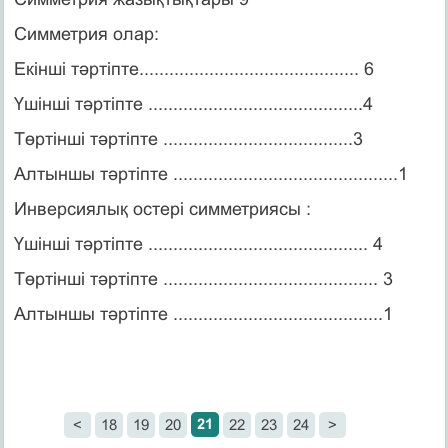
Симметрия олар:
Екінші тәртіпте............................................ 6
Үшiншi тәртiпте ...........................................4
Төртiншi тәртіпте ......................................3
Алтыншы тәртіпте .............................................1
Инверсиялық остері симметриясы :
Үшiншi тәртіпте ............................................ 4
Төртiншi тәртіпте ........................................... 3
Алтыншы тәртіпте ..........................................1
21
<
18
19
20
22
23
24
>