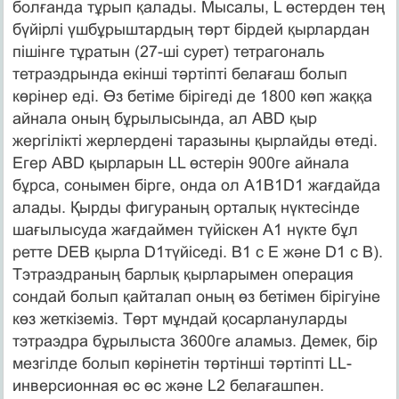
болғанда тұрып қалады. Мысалы, L өстерден тең
бүйiрлi үшбұрыштардың төрт бiрдей қырлардан
пiшiнге тұратын (27-шi сурет) тетрагональ
тетраэдрында екiншi тәртiптi белағаш болып
көрiнер едi. Өз бетіме бірігеді де 1800 көп жаққа
айнала оның бұрылысында, ал ABD қыр
жергiлiктi жерлерденi таразыны қырлайды өтеді.
Егер ABD қырларын LL өстерін 900ге айнала
бұрса, сонымен бiрге, онда ол A1B1D1 жағдайда
алады. Қырды фигураның орталық нүктесiнде
шағылысуда жағдаймен түйiскен A1 нүкте бұл
ретте DEB қырла D1түйiседi. B1 c E және D1 c B).
Тэтраэдраның барлық қырларымен операция
сондай болып қайталап оның өз бетімен бірігуіне
көз жеткiземiз. Төрт мұндай қосарлануларды
тэтраэдра бұрылыста 3600ге аламыз. Демек, бiр
мезгiлде болып көрiнетiн төртiншi тәртiптi LL-
инверсионная өс өс және L2 белағашпен.