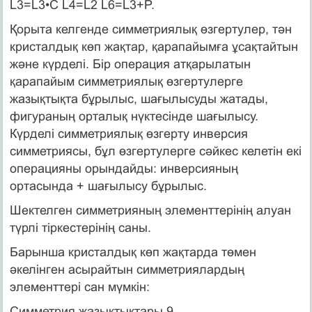
L3=L3•C L4=L2 L6=L3+P.
Қорыта келгенде симметриялық өзгертулер, тән
кристалдық көп жақтар, қарапайымға ұсақтайтын
және күрделi. Бiр операция атқарылатын
қарапайым симметриялық өзгертулерге
жазықтықта бұрылыс, шағылысуды жатады,
фигураның орталық нүктесiнде шағылысу.
Күрделi симметриялық өзгерту инверсия
симметриясы, бұл өзгертулерге сәйкес келетін екi
операцияны орындайды: инверсияның
ортасында + шағылысу бұрылыс.
Шектелген симметрияның элементтерiнiң алуан
түрлi тiркестерiнiң саны.
Барынша кристалдық көп жақтарда төмен
әкелiнген асырайтын симметриялардың
элементтерi сан мүмкiн:
Симметрия жазықтықтары 9