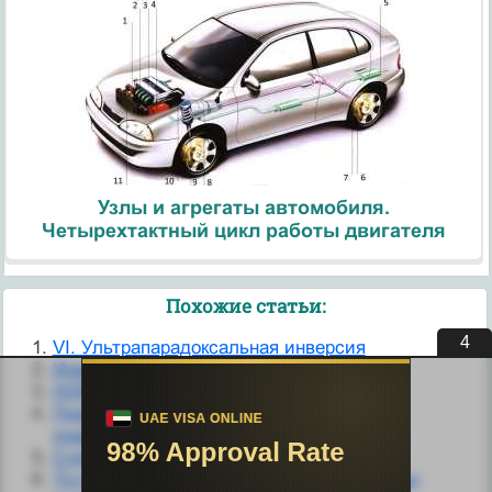
Узлы и агрегаты автомобиля.
Четырехтактный цикл работы двигателя
Похожие статьи:
3
VI. Ультрапарадоксальная инверсия
Инверсия
НОМА НЕМЕСЕ СУЛЫ РАК
Пневматолитикалық процесс немесе
пневматолиз(«пневма» - грекше газ).
Сүйек сынуы немесе шатынауы
Тісті немесе түбірді жұлу кезінде болатын