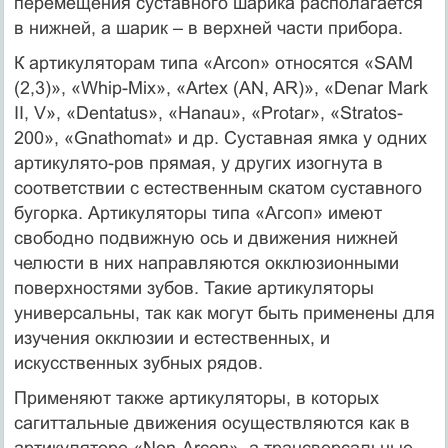
перемещения суставного шарика располагается
в нижней, а шарик – в верхней части прибора.
К артикуляторам типа «Аrсоn» относятся «SAM
(2,3)», «Whip-Mix», «Artex (AN, AR)», «Denar Mark
II, V», «Dentatus», «Hanau», «Protar», «Stratos-
200», «Gnathomat» и др. Суставная ямка у одних
артикулято-ров прямая, у других изогнута в
соответствии с естественным скатом суставного
бугорка. Артикуляторы типа «Агсоп» имеют
свободно подвижную ось и движения нижней
челюсти в них направляются окклюзионными
поверхностями зубов. Такие артикуляторы
универсальны, так как могут быть применены для
изучения окклюзии и естественных, и
искусственных зубных рядов.
Применяют также артикуляторы, в которых
сагиттальные движения осуществляются как в
артикуляторе «Non-Arcon», а трансверсальные –