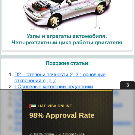
Узлы и агрегаты автомобиля.
Четырехтактный цикл работы двигателя
Похожие статьи:
D2 – степени точности 2, 3 ; основные
отклонения n, p ,r
3
I Основные категории педагогики
I ОСНОВНЫЕ КОМПОНЕНТЫ ЛАНДШАФТА
I. Основные сведения
The Determinants of Price Elasticity. Основные
факторы ценовой эластичности спроса
Z-преобразование (прямое и обратное,
примеры). Основные теоремы Z-преобразования.
А Основные положения расчета