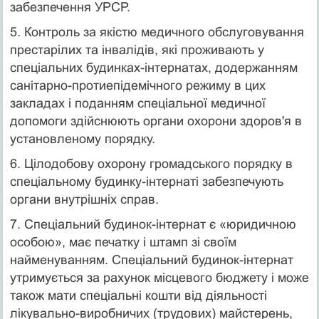
забезпечення УРСР.
5. Контроль за якістю медичного обслуговування
престарілих та інва­лідів, які проживають у
спеціальних будинках-інтернатах, додержанням
санітарно-протиепідемічного режиму в цих
закладах і поданням спе­ціальної медичної
допомоги здійснюють органи охорони здоров'я в
уста­новленому порядку.
6. Цілодобову охорону громадського порядку в
спеціальному будин­ку-інтернаті забезпечують
органи внутрішніх справ.
7. Спеціальний будинок-інтернат є «юридичною
особою», має печатку і штамп зі своїм
найменуванням. Спеціальний будинок-інтернат
утримує­ться за рахунок місцевого бюджету і може
також мати спеціальні кошти від діяльності
лікувально-виробничих (трудових) майстерень,