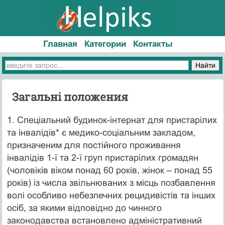
Главная
Категории
Контакты
Загальні положения
1. Спеціальний будинок-інтернат для пристарілих
та інвалідів* є ме­дико-соціальним закладом,
призначеним для постійного проживання
інвалідів 1-ї та 2-ї груп пристарілих громадян
(чоловіків віком понад 60 ро­ків, жінок – понад 55
років) із числа звільнюваних з місць позбавлення
волі особливо небезпечних рецидивістів та інших
осіб, за якими відпо­відно до чинного
законодавства встановлено адміністративний