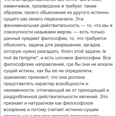
изменчивое, производное и требует, таким
образом, своего объяснения из другого истинно-
сущего как своего первоначала. Эта
феноменальная действительность — то, что мы в
совокупности называем миром, — есть только
данный предмет философии, то, что требуется
объяснить, задача для разрешения, загадка,
которую нужно разгадать. Ключ этой задачи, le
mot de l'enigme*, и есть
искомое
философии. Все
философские направления, где бы они ни искали
сущей истины, как бы ее ни определяли,
одинаково признают, что она должна
представлять характер всеобщности и
неизменности, отличающий ее от преходящей и
раздробленной действительности явлений. Это
признает и натурализм как философское
воззрение и потому считает истинно-сущим
природу не в смысле простой совокупности