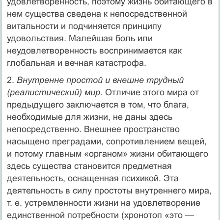
удовлет­воренность, поэтому жизнь обитающего в
нем существа сведе­на к непосредственной
витальности и подчиняется принципу
удовольствия. Малейшая боль или
неудовлетворенность вос­принимается как
глобальная и вечная катастрофа.
2.
Внутренне простой и внешне трудный
(реалистический) мир.
Отличие этого мира от
предыдущего заключается в том, что блага,
необходимые для жизни, не даны здесь
непосред­ственно. Внешнее пространство
насыщено преградами, сопро­тивлением вещей,
и потому главным «органом» жизни обита­ющего
здесь существа становится предметная
деятельность, оснащенная психикой. Эта
деятельность в силу простоты внутреннего мира,
т. е. устремленности жизни на удовлетво­рение
единственной потребности (хронотоп «это —