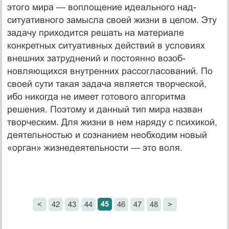
этого мира — воплощение идеального над-
ситуативного замысла своей жизни в целом. Эту
задачу при­ходится решать на материале
конкретных ситуативных действий в условиях
внешних затруднений и постоянно возоб­
новляющихся внутренних рассогласований. По
своей сути та­кая задача является творческой,
ибо никогда не имеет готово­го алгоритма
решения. Поэтому и данный тип мира назван
творческим. Для жизни в нем наряду с психикой,
деятельно­стью и сознанием необходим новый
«орган» жизнедеятельно­сти — это воля.
45
<
42
43
44
46
47
48
>