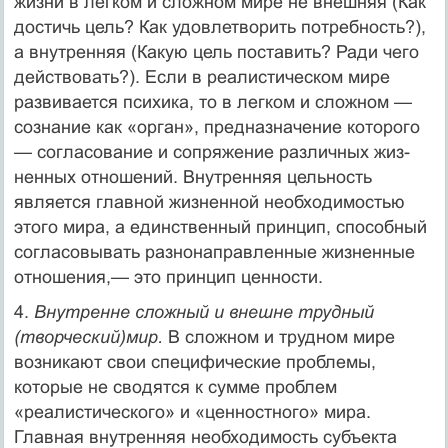
жизни в легком и сложном мире не внешняя (Как
достичь цель? Как удовлетворить потреб­ность?),
а внутренняя (Какую цель поставить? Ради чего
дей­ствовать?). Если в реалистическом мире
развивается психика, то в легком и сложном —
сознание как «орган», предназначе­ние которого
— согласование и сопряжение различных жиз­
ненных отношений. Внутренняя цельность
является главной жизненной необходимостью
этого мира, а единственный принцип, способный
согласовывать разнонаправленные жиз­ненные
отношения,— это принцип ценности.
4.
Внутренне сложный и внешне трудный
(творческий)мир.
В сложном и трудном мире
возникают свои специфические проблемы,
которые не сводятся к сумме проблем
«реалисти­ческого» и «ценностного» мира.
Главная внутренняя необхо­димость субъекта