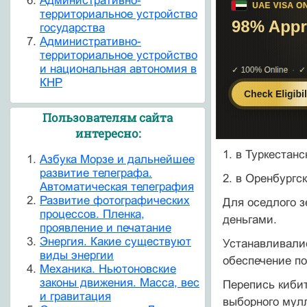
Административно-
территориальное устройство
государства
Административно-
территориальное устройство
и национальная автономия в
КНР
Пользователям сайта
интересно:
1. в Туркестанс
Азбука Морзе и дальнейшее
развитие телеграфа.
2. в Оренбургс
Автоматическая телеграфия
Развитие фотографических
Для оседлого з
процессов. Пленка,
деньгами.
проявление и печатание
Энергия. Какие существуют
Устанавливалис
виды энергии
обеспечение по
Механика. Ньютоновские
законы движения. Масса, вес
Перепись кибит
и гравитация
выборного мулл