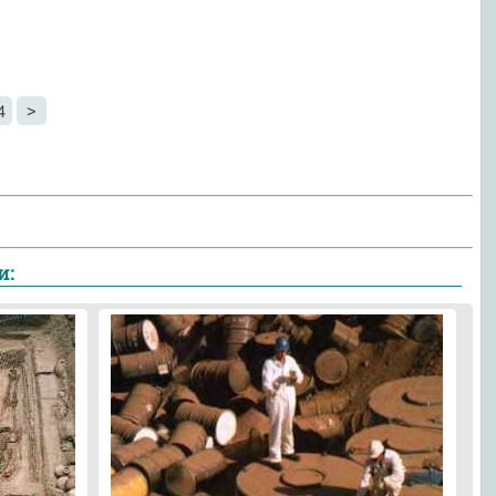
4
>
и: