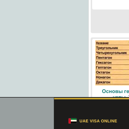
Основы ге
углы.