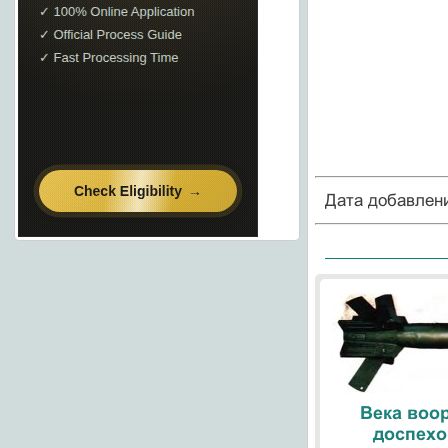
Дата добавлен
Века воо
доспехо