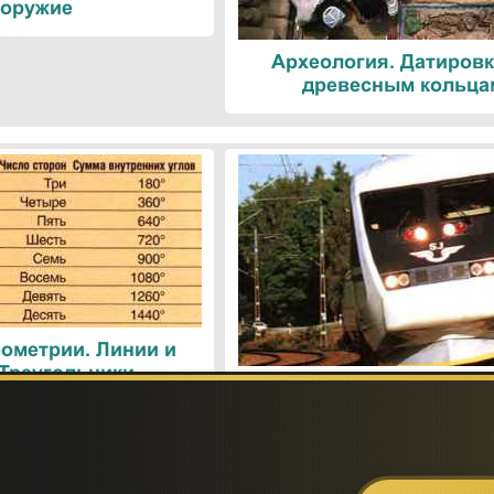
оружие
Археология. Датировк
древесным кольца
ометрии. Линии и
 Треугольники
Поезда. Современн
железнодорожные техн
Поиск по сайту: