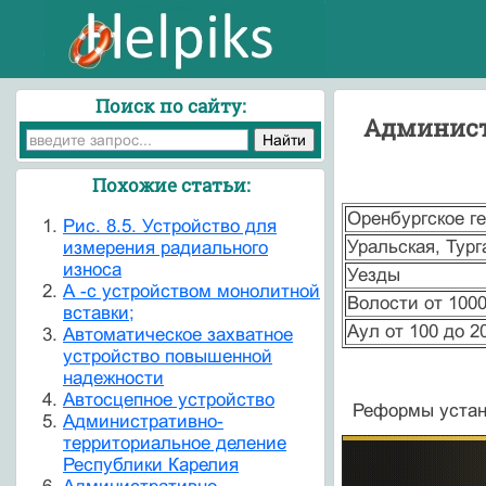
Поиск по сайту:
Администр
Похожие статьи:
Оренбургское г
Pис. 8.5. Устройство для
Уральская, Тург
измерения радиального
износа
Уезды
А -с устройством монолитной
Волости от 1000
вставки;
Аул от 100 до 2
Автоматическое захватное
устройство повышенной
надежности
Автосцепное устройство
Реформы устан
Административно-
территориальное деление
Республики Карелия