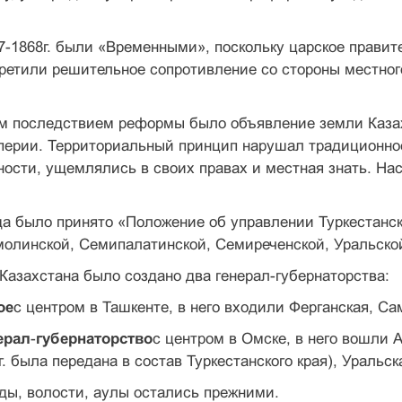
-1868г. были «Временными», поскольку царское правите
ретили решительное сопротивление со стороны местного
 последствием реформы было объявление земли Казах
перии. Территориальный принцип нарушал традиционно
ности, ущемлялись в своих правах и местная знать. На
да было принято «Положение об управлении Туркестанск
олинской, Семипалатинской, Семиреченской, Уральской
Казахстана было создано два генерал-губернаторства:
ое
с центром в Ташкенте, в него входили Ферганская, С
ерал
-
губернаторство
с центром в Омске, в него вошли
г. была передана в состав Туркестанского края), Уральск
ды, волости, аулы остались прежними.