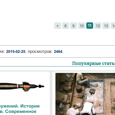
11
<
8
9
10
12
13
1
ия:
; просмотров:
;
2015-02-25
2464
Популярные стать
ружений. История
в. Современное