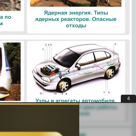
Ядерная энергия. Типы
а по
ядерных реакторов. Опасные
м
отходы
3
Узлы и агрегаты автомобиля.
ые
Четырехтактный цикл работы
ологии
двигателя
Поделитесь с друзьями: