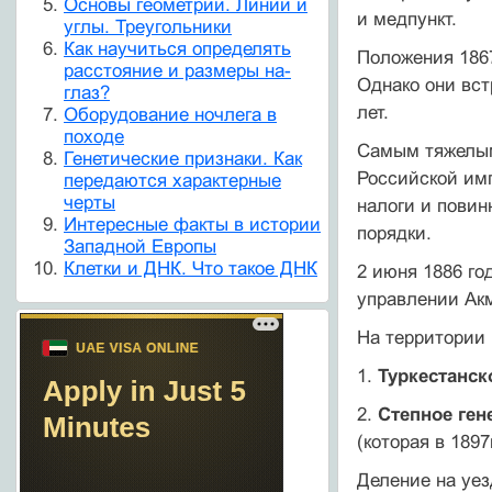
Основы геометрии. Линии и
и медпункт.
углы. Треугольники
Как научиться определять
Положения 1867
расстояние и размеры на-
Однако они вст
глаз?
лет.
Оборудование ночлега в
походе
Самым тяжелым
Генетические признаки. Как
Российской им
передаются характерные
черты
налоги и повин
Интересные факты в истории
порядки.
Западной Европы
Клетки и ДНК. Что такое ДНК
2 июня 1886 го
управлении Акм
На территории 
1.
Туркестанск
2.
Степное ген
(которая в 1897
Деление на уез