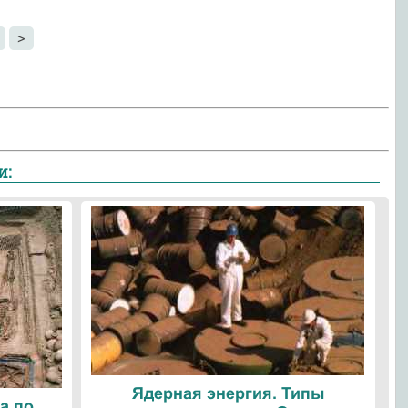
>
и:
Ядерная энергия. Типы
а по