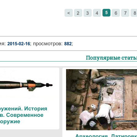
5
<
2
3
4
6
7
8
ия:
; просмотров:
;
2015-02-16
882
Популярные стать
ружений. История
в. Современное
оружие
Археология. Датировк