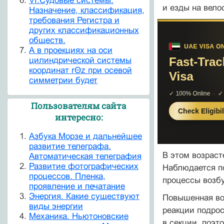
VI.Судовые системы.
и езды на вело
Назначение, классификация,
требования Регистра и
других классификационных
обществ.
А в проекциях на оси
цилиндрической системы
координат rΘz при осевой
симметрии будет
Пользователям сайта
интересно:
Азбука Морзе и дальнейшее
развитие телеграфа.
В этом возрас
Автоматическая телеграфия
Развитие фотографических
Наблюдается п
процессов. Пленка,
процессы возб
проявление и печатание
Энергия. Какие существуют
Повышенная во
виды энергии
реакции подрос
Механика. Ньютоновские
в секции, поэт