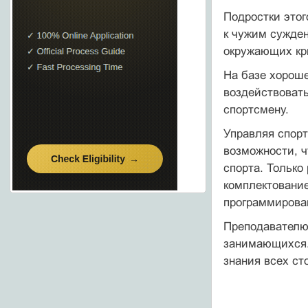
Подростки этог
к чужим сужден
окружающих кр
На базе хорош
воздействовать
спортсмену.
Управляя спорт
возможности, ч
спорта. Только
комплектование
программирован
Преподавателю 
занимающихся. 
знания всех ст