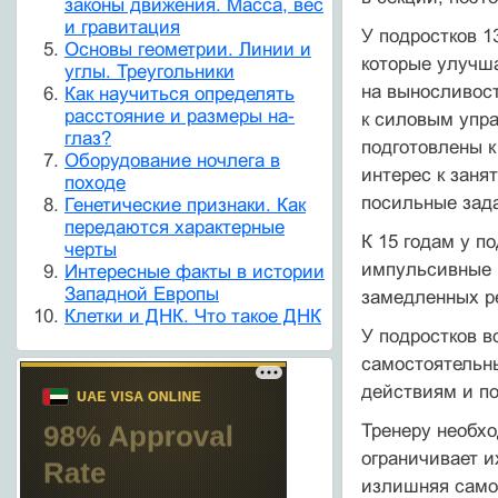
законы движения. Масса, вес
и гравитация
У подростков 1
Основы геометрии. Линии и
которые улучш
углы. Треугольники
на выносливост
Как научиться определять
расстояние и размеры на-
к силовым упра
глаз?
подготовлены к
Оборудование ночлега в
интерес к заня
походе
посильные зад
Генетические признаки. Как
передаются характерные
К 15 годам у п
черты
импульсивные 
Интересные факты в истории
Западной Европы
замедленных р
Клетки и ДНК. Что такое ДНК
У подростков в
самостоятельн
действиям и по
Тренеру необхо
ограничивает и
излишняя самос