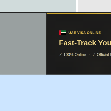
Основы ге
углы.
При помощи поиск