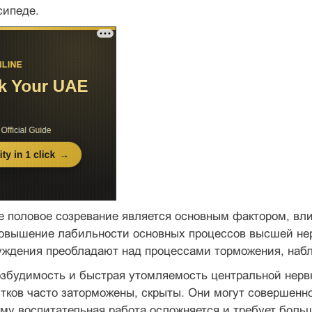
сипеде.
те половое созревание является основным фактором, в
овышение лабильности основных процессов высшей нер
уждения преобладают над процессами торможения, набл
збудимость и быстрая утомляемость центральной нервн
тков часто заторможены, скрыты. Они могут совершенно
ому воспитательная работа осложняется и требует больш