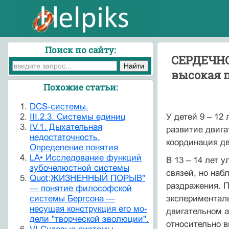
Поиск по сайту:
СЕРДЕЧНО
высокая 
Похожие статьи:
DCS-системы.
III.2.3. Системы единиц
У детей 9 – 12
IV.1. Дыхательная
развитие двига
недостаточность.
координация д
Определение понятия
LA• Исследование функций
В 13 – 14 лет 
зубочелюстной системы
связей, но наб
Quot;ЖИЗНЕННЫЙ ПОРЫВ"
раздражения. П
— понятие философ­ской
системы Бергсона —
эксперименталь
несущая конструкция его мо­
двигательном а
дели "творческой эволюции".
относительно в