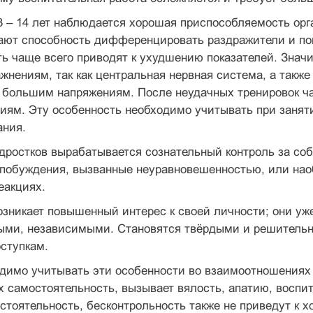
3 – 14 лет наблюдается хорошая приспособляемость ор
ают способность дифференцировать раздражители и по
ь чаще всего приводят к ухудшению показателей. Знач
жнениям, так как центральная нервная система, а такж
 большим напряжениям. После неудачных тренировок час
тиям. Эту особенность необходимо учитывать при заня
ания.
одростков вырабатывается сознательный контроль за со
побуждения, вызванные неуравновешенностью, или нао
еакциях.
озникает повышенный интерес к своей личности; они у
ыми, независимыми. Становятся твёрдыми и решительны
ступкам.
димо учитывать эти особенности во взаимоотношениях 
х самостоятельность, вызывает вялость, апатию, воспи
тоятельность, бесконтрольность также не приведут к 