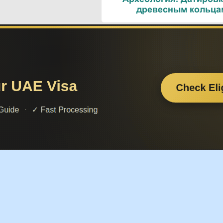
древесным кольца
ометрии. Линии и
 Треугольники
Поезда. Современн
железнодорожные техн
Поиск по сайту:
Если вам
– поделит
а вы сможете найти нужную вам информацию.