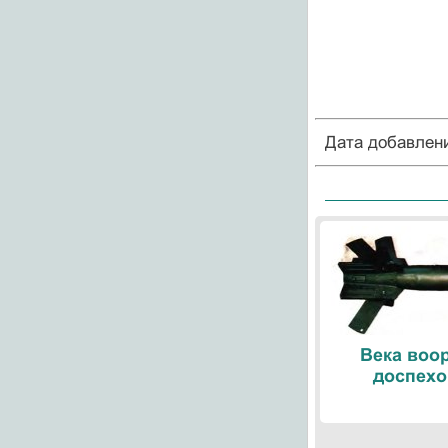
Дата добавлен
Века воо
доспехо