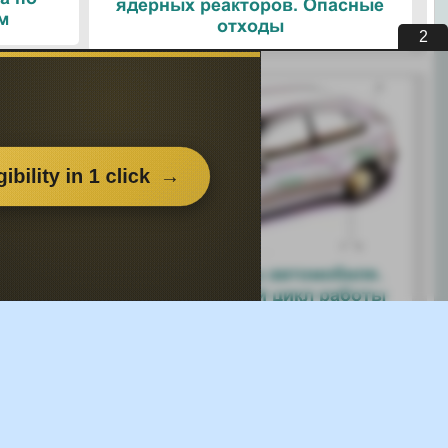
ядерных реакторов. Опасные
м
отходы
1
Узлы и агрегаты автомобиля.
ые
Четырехтактный цикл работы
ологии
двигателя
Поделитесь с друзьями:
 перенёс пользу информационный материал, или помог в учебе
есь этим сайтом с друзьями и знакомыми.