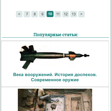
10
<
7
8
9
11
12
13
>
Популярные статьи:
Века вооружений. История доспехов.
Современное оружие