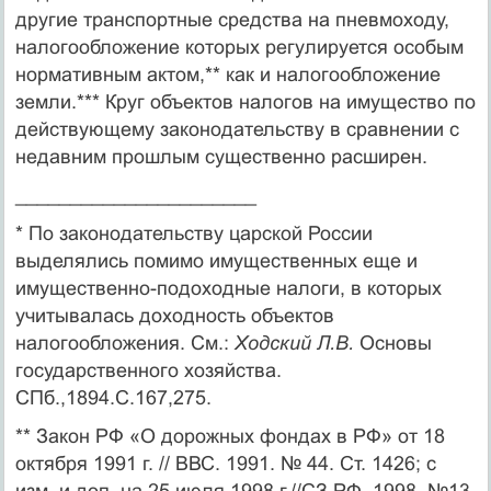
другие транс­портные средства на пневмоходу,
налогообложение которых регу­лируется особым
нормативным актом,** как и налогообложение
земли.*** Круг объектов налогов на имущество по
действующему законодательству в сравнении с
недавним прошлым существенно расширен.
______________________
* По законодательству царской России
выделялись помимо имущественных еще и
имущественно-подоходные налоги, в которых
учитывалась доходность объ­ектов
налогообложения. См.:
Ходский Л.В.
Основы
государственного хозяйства.
СПб.,1894.С.167,275.
** Закон РФ «О дорожных фондах в РФ» от 18
октября 1991 г. // ВВС. 1991. № 44. Ст. 1426; с
изм. и доп. на 25 июля 1998 г.//СЗ РФ. 1998. №13.