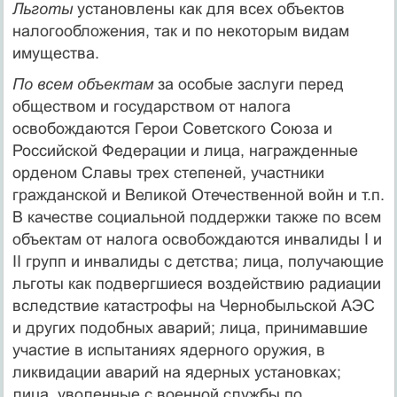
Льготы
установлены как для всех объектов
налогообложения, так и по некоторым видам
имущества.
По всем объектам
за особые заслуги перед
обществом и государством от налога
освобождаются Герои Советского Союза и
Российской Федерации и лица, награж­денные
орденом Славы трех степеней, участники
гражданской и Великой Отечест­венной войн и т.п.
В качестве социальной поддержки также по всем
объектам от налога освобождаются инвалиды I и
II групп и инвалиды с детства; лица, получаю­щие
льготы как подвергшиеся воздействию радиации
вследствие катастрофы на Чернобыльской АЭС
и других подобных аварий; лица, принимавшие
участие в испытаниях ядерного оружия, в
ликвидации аварий на ядерных установках;
лица, уволенные с военной службы по