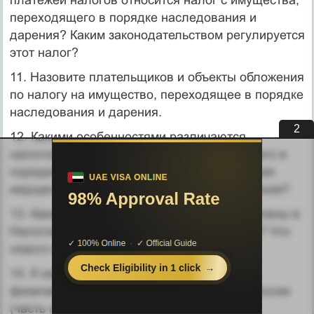
переходящего в порядке наследования и
дарения? Каким законодательством регулируется
этот налог?
11. Назовите плательщиков и объекты обложения
по налогу на иму­щество, переходящее в порядке
наследования и дарения.
1
12. Какими особенностями различаются
налогообложение имущест­ва, переходящего в
порядке наследования, от налогообложения
имущест­ва, переходящего в порядке дарения?
13. Какие налоги с физических лиц закреплены в
Налоговом кодексе России (часть первая)? Что
нового в его нормах по этому вопросу?
14. К каким уровням относятся налоги с
физических лиц по Налого­вому кодексу России
(часть первая)?