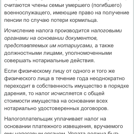
считаются члены семьи умершего (погибшего)
воен­нослужащего, имеющие право на получение
пенсии по случаю по­тери кормильца.
Исчисление налога производится
налоговыми
органами на ос­новании документов,
представляемых им нотариусами,
а также
должностными лицами, уполномоченными
совершать нотариаль­ные действия.
Если физическому лицу от одного и того же
физического лица в течение года неоднократно
переходит в собственность имущество в порядке
дарения, то налог исчисляется с общей
стоимости иму­щества на основании всех
нотариально удостоверенных договоров.
Налогоплательщик уплачивает налог на
основании платежного извещения, вручаемого
ему налоговым органом. Уплата должна быть