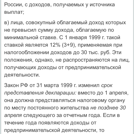
России, с дохо­дов, получаемых у источника
выплат;
в) лица, совокупный облагаемый доход которых
не превысил сумму дохода, облагаемую по
минимальной ставке. С 1 января 1999 г. такой
ставкой является 12% (3+9), применяемая при
нало­гообложении доходов до 30 тыс. руб. Эти
положения, однако, не распространяются на лиц,
получающих доходы от предпринима­тельской
деятельности.
Закон РФ от 31 марта 1999 г. изменил
срок
представления декларации:
вместо до 1 апреля,
она должна представляться нало­говому органу
по месту постоянного жительства
не позднее 30
ап­реля
следующего за отчетным года. Если в
течение года появляют­ся доходы от
предпринимательской деятельности, то