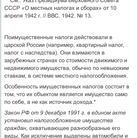
** См.: Указ Президиума Верховного Совета
СССР
«О
местных налогах и сбо­рах» от 10
апреля 1942 г. // ВВС. 1942. № 13.
Поимущественные налоги действовали в
царской России (на­пример, квартирный налог,
налог с наследства). Они взимаются в
зарубежных странах со стоимости движимого и
недвижимого иму­щества, обычно по невысоким
ставкам, в системе местного налого­обложения.
Особенность имущественных налогов состоит в
том, что их объ­ектом является имущество само
по себе, а не как источник дохода.*
Закон РФ от 9 декабря 1991 г. в едином акте
установил нало­гообложение имущества
граждан,
охватывающее разнообразные его
виды. Как исключение выделены автомобили и