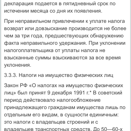
декларация подается в пятидневный срок по
истечении месяца со дня их появ­ления.
При неправильном привлечении к уплате налога
возврат или довзыскание производится не более
чем за три года, предшествую­щих обнаружению
факта неправильного удержания. При уклоне­нии
налогоплательщика от уплаты налога не
взысканные суммы взыскиваются за все время
уклонения.
3.3.3. Налоги на имущество физических лиц
Закон РФ «О налогах на имущество физических
лиц» был при­нят 9 декабря 1991 г.* В советский
период действовало налогообло­жение
принадлежащего гражданам имущества лишь по
отдель­ным его видам, в сущности единичным:
это налоги с владельцев строений и с
владельцев транспортных средств. До 50—60-х