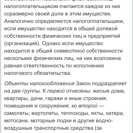
налогоплательщиком считается каждое из них
соразмерно своей доле в этом имуществе.
Аналогично определяются налого­плательщики,
если имущество находится в общей долевой
собст­венности физических лиц и предприятий
(организаций). Однако если имущество
находится в общей
совместной
собственности
не­скольких физических лиц, на них возложена
равная ответствен­ность по исполнению
налогового обязательства.
Объекты налогообложения
Закон подразделяет
на две группы. К
первой
отнесены: жилые дома,
квартиры, дачи, гаражи и иные строения,
помещения и сооружения; ко
второй —
самолеты, вер­толеты, теплоходы, яхты, катера,
мотосани, моторные лодки и другие водно-
воздушные транспортные средства (за