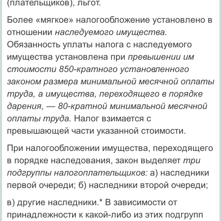
(плательщиков), льгот.
Более «мягкое» налогообложение установлено в
отношении
наследуемого имущества.
Обязанность уплаты налога с насле­дуемого
имущества установлена при
превышении им
стоимос­ти 850-кратного установленного
законом размера минимальной месячной оплаты
труда, а имущества, переходящего в порядке
дарения, — 80-кратной минимальной месячной
оплаты труда.
Налог взимается с
превышающей части указанной стоимости.
При налогообложении имущества, переходящего
в порядке на­следования, закон выделяет
три
подгруппы налогоплательщи­ков:
а) наследники
первой очереди; б) наследники второй очереди;
в) другие наследники.* В зависимости от
принадлежности к какой-либо из этих подгрупп