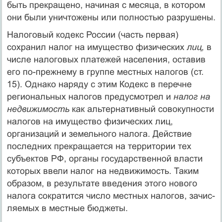
быть прекращено, начи­ная с месяца, в котором
они были уничтожены или полностью разрушены.
Налоговый кодекс России (часть первая)
сохранил налог на имущество физических
лиц,
в
числе налоговых платежей населе­ния, оставив
его по-прежнему в группе местных налогов (ст.
15). Однако наряду с этим Кодекс в перечне
региональных налогов предусмотрел и
налог на
недвижимость
как альтернативный сово­купности
налогов на имущество физических лиц,
организаций и земельного налога. Действие
последних прекращается на террито­рии тех
субъектов РФ, органы государственной власти
которых ввели налог на недвижимость. Таким
образом, в результате введе­ния этого нового
налога сократится число местных налогов, зачис­
ляемых в местные бюджеты.