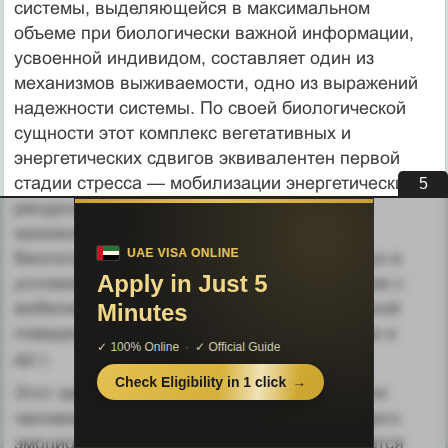
системы, выделяющейся в максимальном
объеме при биологически важной информации,
усвоенной индивидом, составляет один из
механизмов выживаемости, одно из выражений
надежности системы. По своей биологической
сущности этот комплекс вегетативных и
энергетических сдвигов эквивалентен первой
стадии стресса — мобилизации энергетических
4
ресурсов для решения срочно возникшей
жизненно важной задачи. Такие реакции
биологически целесообразны для животных в
условиях, когда эмоциональное напряжение с
мобилизацией энергии разрешается активной
поведенческой реакцией (побег, нападение и
др.).
Этот закрепленный эволюцией процесс для
человека, сдерживающего выражения своего
эмоционального переживания, оборачивается