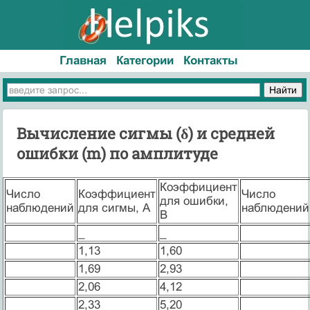
Главная
Категории
Контакты
Вычисление сигмы (δ) и средней
ошибки (m) по амплитуде
Коэффициент
Число
Коэффициент
Число
для ошибки,
наблюдений
для сигмы, А
наблюдений
В
_
_
1,13
1,60
1,69
2,93
2,06
4,12
2,33
5,20