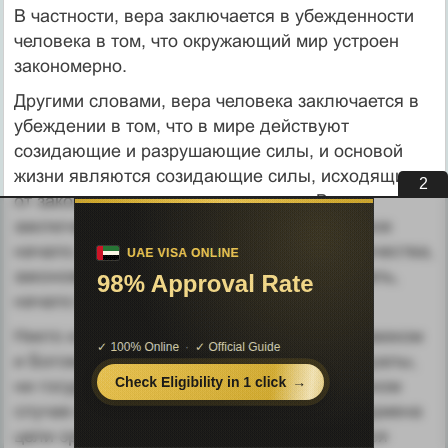
В частности, вера заключается в убежденности
человека в том, что окружающий мир устроен
закономерно.
Другими словами, вера человека заключается в
убеждении в том, что в мире действуют
созидающие и разрушающие силы, и основой
жизни являются созидающие силы, исходящие
1
от закономерного начала природы. Вера
заключается также в том, что все имеет свое
начало. Бог проявляется как причина творчества,
закономерное начало природы, прародитель,
начало всего.
Никто и ничто не может стоять между человеком
и Богом в качестве конечной цели - ни ритуалы,
ни государство, ни другие люди. В противном
случае имеет место идолопоклонство - подмена
цели средством, идолом. Человек лишается