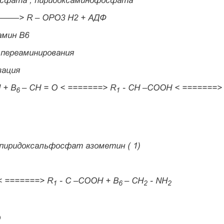
осфата , пиридоксаминофосфата
 ———> R – OРО3 Н2 + АДФ
амин В6
 переаминирования
зация
 + В
– СН = О < =======> R
- CH –COOH < =======>
6
1
пиридоксальфосфат азометин ( 1)
< =======> R
- C –COOH + В
– СН
- NH
1
6
2
2
О