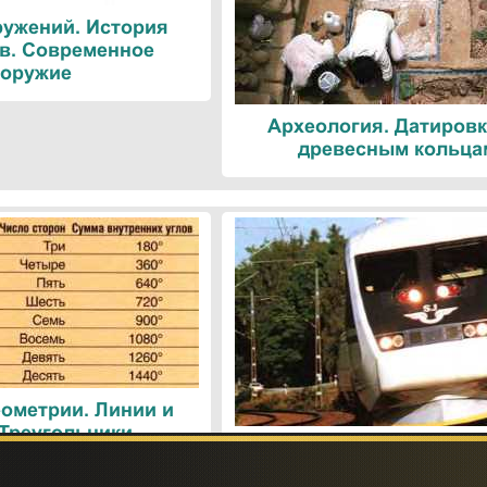
ружений. История
в. Современное
оружие
Археология. Датировк
древесным кольца
ометрии. Линии и
 Треугольники
Поезда. Современн
железнодорожные техн