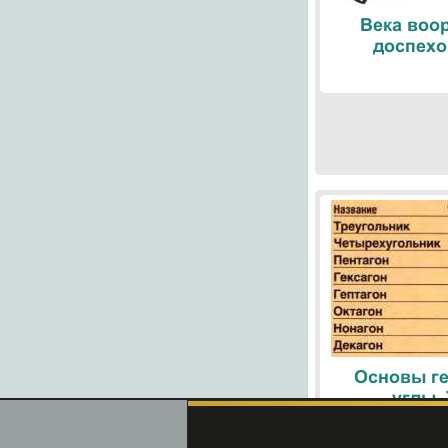
Века воо
доспехо
Основы ге
углы.