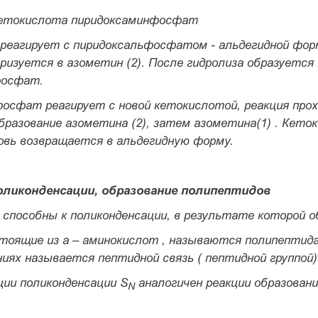
кетокислота пиридоксаминфосфат
реагирует с пиридоксальфосфатом - альдегидной форм
ризуется в азометин (2). После гидролиза образуетс
фосфат.
осфат реагирует с новой кетокислотой, реакция про
бразование азометина (2), затем азометина(1) . Кето
овь возвращается в альдегидную форму.
поликонденсации, образование полипептидов
способны к поликонденсации, в результате которой о
тоящие из а – аминокислот , называются полипептид
ниях называется
пептидной связь ( пептидной группой)
ции поликонденсации S
аналогичен реакции образовани
N