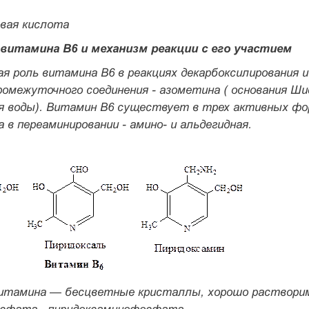
вая кислота
 витамина В6 и механизм реакции с его участием
я роль витамина В6 в реакциях декарбоксилирования 
ромежуточного соединения - азометина ( основания Ши
я воды). Витамин В6 существует в трех активных фор
а в переаминировании - амино- и альдегидная.
итамина — бесцветные крис­таллы, хорошо растворим