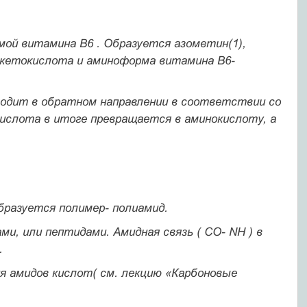
ой витамина В6 . Образуется азометин(1),
я кетокислота и аминоформа витамина В6-
ходит в обратном направлении в соответствии со
кислота в итоге превращается в аминокислоту, а
бразуется полимер- полиамид.
ами, или пептидами.
Амидная связь ( СО- NH ) в
.
я амидов кислот( см. лекцию «Карбоновые