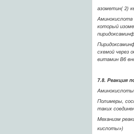
азометин( 2) 
Аминокислота 
который изоме
пиридоксамин
Пиридоксаминф
схемой через о
витамин В6 вн
7.8. Реакция 
Аминокислоты 
Полимеры, сос
таких соедине
Механизм реак
кислоты»)