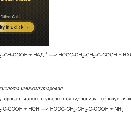
+
-СН-СООН + НАД
—> НООС-СН
-СН
-С-СООН + НА
2
2
2
кислота иминоглутаровая
таровая кислота подвергается гидролизу , образуется к
-С-СООН + НОН —> НООС-СН
-СН
-С-СООН + NH
2
2
2
3