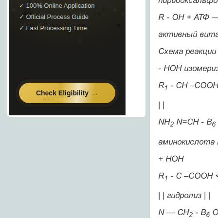
пиридоксальф
R - OH + АТФ
активный вит
Схема реакции
- НОН
изомери
R
- CH –COOH
1
| |
NH
N=СН - В
2
6
аминокислота 
+ НОН
R
- C –COOH 
1
| |
гидролиз
| |
N — СН
- В
2
6