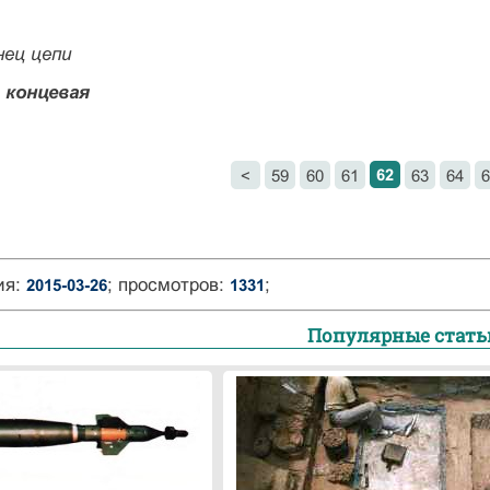
нец цепи
- концевая
62
<
59
60
61
63
64
6
ия:
; просмотров:
;
2015-03-26
1331
Популярные стать