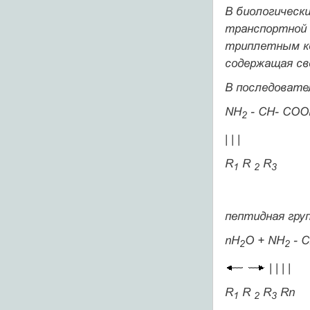
В биологическ
транспортной 
триплетным ко
содержащая с
В последовате
NH
- СН- СОО
2
| | |
R
R
R
1
2
3
пептидная гру
nН
О + NH
- С
2
2
| | | |
R
R
R
Rn
1
2
3