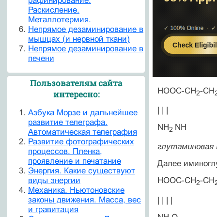
рафинирование.
Раскисление.
Металлотермия.
Непрямое дезаминирование в
мышцах (и нервной ткани)
Непрямое дезаминирование в
печени
Пользователям сайта
НООС-СН
-СН
интересно:
2
| | |
Азбука Морзе и дальнейшее
развитие телеграфа.
NH
NH
2
Автоматическая телеграфия
Развитие фотографических
глутаминовая 
процессов. Пленка,
проявление и печатание
Далее иминоглу
Энергия. Какие существуют
виды энергии
НООС-СН
-СН
2
Механика. Ньютоновские
законы движения. Масса, вес
| | | |
и гравитация