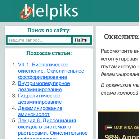
Поиск по сайту:
Окислите
Рассмотрите вн
Похожие статьи:
кетоглутаровая
VII.1. Биологическое
глутаминовую 
окисление. Окислительное
дезаминирован
фосфорилирование
Внутримолекулярное
В организме ч
дезаминирование
схема которой 
Гидролитическое
дезаминирование
Дезаминирование
аминокислот
Лекция 8. Диссоциация
оксидов в системах с
растворами. Окислительное