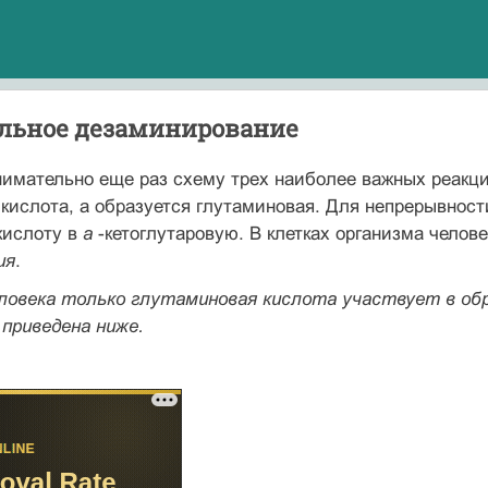
льное дезаминирование
имательно еще раз схему трех наиболее важных реакци
 кислота, а образуется глутаминовая. Для непрерывнос
кислоту в
а
-кетоглутаровую. В клетках организма челов
ия
.
еловека только глутаминовая кислота участвует в об
приведена ниже.