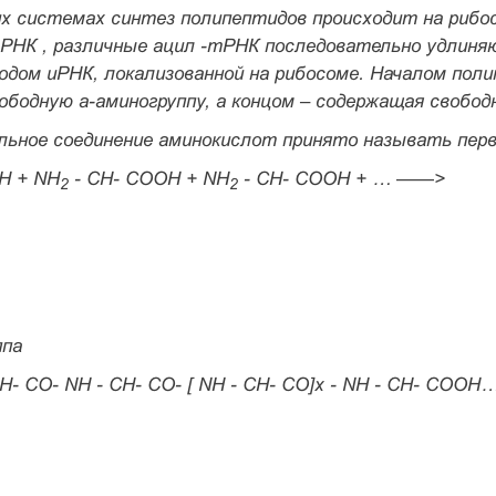
их системах синтез полипептидов происходит на рибос
РНК , различные ацил -тРНК последовательно удлиня
дом иРНК, локализованной на рибосоме. Началом поли
вободную
а-
аминогруппу, а концом – содержащая свобо
льное соединение аминокислот принято называть перв
Н + NH
- СН- СООН + NH
- СН- СООН + … ——>
2
2
ппа
Н- СО- NH - СН- СО- [ NH - СН- СО]х - NH - СН- СООН…