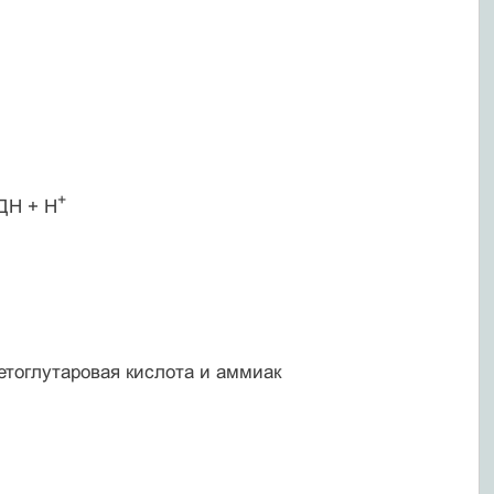
+
ДН + Н
етоглутаровая кислота и аммиак