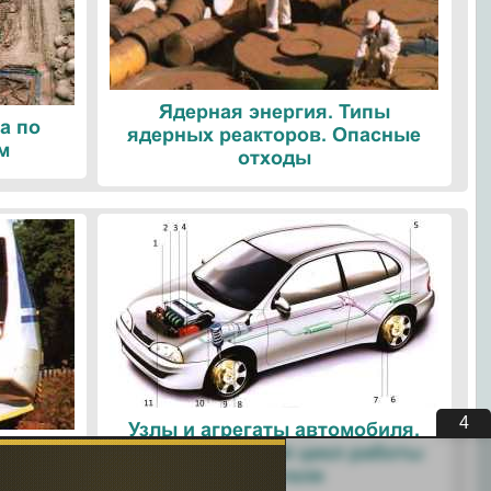
Ядерная энергия. Типы
а по
ядерных реакторов. Опасные
м
отходы
3
Узлы и агрегаты автомобиля.
ые
Четырехтактный цикл работы
ологии
двигателя