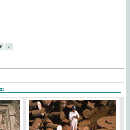
5
>
и: