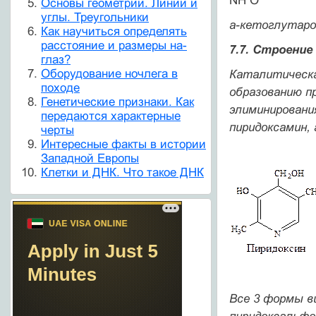
NH О
Основы геометрии. Линии и
углы. Треугольники
а-кетоглутаро
Как научиться определять
расстояние и размеры на-
7.7. Строение
глаз?
Оборудование ночлега в
Каталитическа
походе
образованию п
Генетические признаки. Как
элиминировани
передаются характерные
пиридоксамин, 
черты
Интересные факты в истории
Западной Европы
Клетки и ДНК. Что такое ДНК
Все 3 формы в