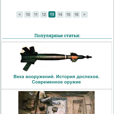
13
<
10
11
12
14
15
16
>
Популярные статьи:
Века вооружений. История доспехов.
Современное оружие