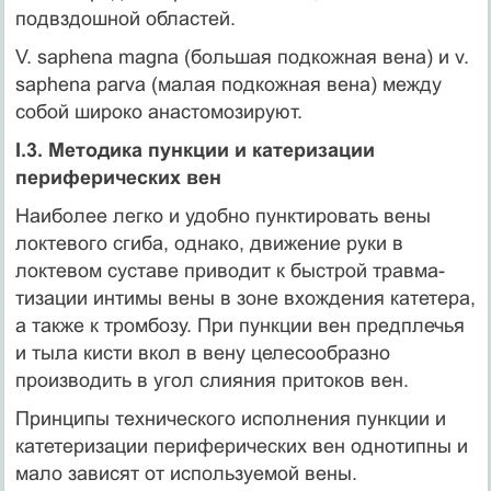
подвздошной областей.
V. saphena magna (большая подкожная вена) и v.
saphena parva (малая подкожная вена) между
собой широко анастомозируют.
І.3. Методика пункции и катеризации
периферических вен
Наиболее легко и удобно пунктировать вены
локтевого сгиба, од­нако, движение руки в
локтевом суставе приводит к быстрой травма-
тизации интимы вены в зоне вхождения катетера,
а также к тромбозу. При пункции вен предплечья
и тыла кисти вкол в вену целесообразно
производить в угол слияния притоков вен.
Принципы технического исполнения пункции и
катетеризации пе­риферических вен однотипны и
мало зависят от используемой вены.