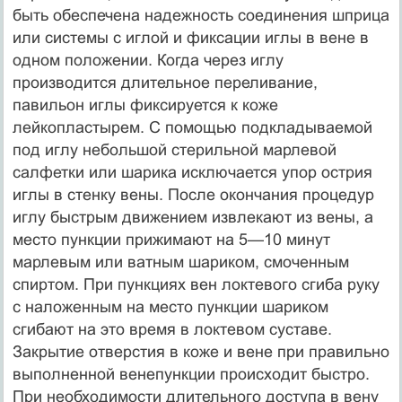
быть обеспечена надежность соединения шпри­ца
или системы с иглой и фиксации иглы в вене в
одном положении. Когда через иглу
производится длительное переливание,
павильон иглы фиксируется к коже
лейкопластырем. С помощью подкладываемой
под иглу небольшой стерильной марлевой
салфетки или шарика исключается упор острия
иглы в стенку вены. После окончания процедур
иглу быстрым движением извлекают из вены, а
место пункции прижимают на 5—10 минут
марлевым или ватным шариком, смоченным
спиртом. При пункциях вен локтевого сгиба руку
с наложенным на место пункции шариком
сгибают на это время в локтевом суставе.
Закрытие отверстия в коже и вене при правильно
выполненной венепункции происходит быстро.
При необходимости длительного доступа в вену