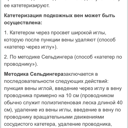
ее катетери­зируют.
Катетеризация подкожных вен может быть
осуществлена:
1. Катетером через просвет широкой иглы,
которую после пункции вены удаляют (способ
«катетер через иглу»).
2. По методике Сельдингера (способ «катетер по
проводнику»).
Методика Сельдингера
заключается в
последовательности следую­щих действий:
пункция вены иглой, введение через иглу в вену
провод­ника примерно на 10 см (проводником
обычно служит полиэтиленовая леска длиной 40
см), удаление из вены иглы, введение в вену по
проводнику вращательными движениями
сосудистого катетера, удале­ние проводника,