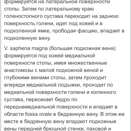
формируется на латераль­ной поверхности
стопы. Затем по латеральному краю
голеностопного сустава переходит на заднюю
поверхность голени, идет под кожей и в
подколенной ямке, прободая фасцию, впадает в
подколенную вену.
V. saphena magna (большая подкожная вена)
формируется под кожей медиальной
поверхности стопы, имея множественные
анастомозы с малой подкожной веной и
глубокими венами стопы, затем проходит
впереди медиальной лодыжки, проходит по
медиальной поверхности голени и коленного
сустава, пересекает бедро по
переднемедиальной поверхности и впадает в
области fossa ovale в бедренную вену. В этом же
месте в бедренную вену впадают подкожные
вены передней брюшной стенки, паховой и