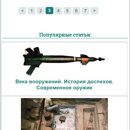
3
<
1
2
4
5
6
7
>
Популярные статьи:
Века вооружений. История доспехов.
Современное оружие