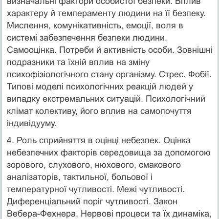
визначальні фактори особистої безпеки. Вплив
характеру й темпераменту людини на її безпеку.
Мислення, комунікативність, емоції, воля в
системі забезпечення безпеки людини.
Самооцінка. Потреби й активність особи. Зовнішні
подразники та їхній вплив на зміну
психофізіологічного стану організму. Стрес. Фобії.
Типові моделі психологічних реакцій людей у
випадку екстремальних ситуацій. Психологічний
клімат колективу, його вплив на самопочуття
індивідууму.
4. Роль сприйняття в оцінці небезпек. Оцінка
небезпечних факторів середовища за допомогою
зорового, слухового, нюхового, смакового
аналізаторів, тактильної, больової і
температурної чутливості. Межі чутливості.
Диференціальний поріг чутливості. Закон
Вебера-Фехнера. Нервові процеси та їх динаміка,