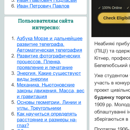
Иван Павлович Подласый
Иван Петрович Павлов
Пользователям сайта
интересно:
Азбука Морзе и дальнейшее
Неабиякі прибу
развитие телеграфа.
Автоматическая телеграфия
(ПІЦІ) та одер
Развитие фотографических
Кітнер, професо
процессов. Пленка,
Белелюбський (
проявление и печатание
Энергия. Какие существуют
Уже студентом 
виды энергии
участь в конкур
Механика. Ньютоновские
проект цивільн
законы движения. Масса, вес
и гравитация
будинку торго
Основы геометрии. Линии и
1909 рр. Молод
углы. Треугольники
облаштуванні і
Как научиться определять
зберігаються в
расстояние и размеры на-
глаз?
Протягом 1906-