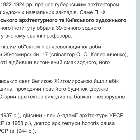
 1922-1924 рр. працює губернським архітектором,
а художніх навчальних закладів. Саме П. Ф.
вського архітектурного та Київського художнього
ічного інституту обрала 39-річного зодчого
 у вченому званні професора.
тнішим об"єктом післяреволюційної доби -
й Житомирській, 17 (співавтор О. О. Колесниченко),
ноті відбивши витончений смак зодчого, його
адянських свят Великою Житомирською йшли вбік
ошина, проходячи повз його будинок, дружно
Старий архітектор виходив на балкон і незворушно
1937 р.), дійсний член Академії архітектури УРСР
 (з 1958 р.), доктор архітектури honoris causa
СР (з 1944 р.).