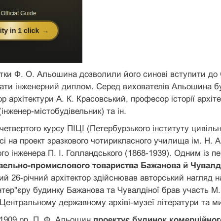
тки Ф. О. Альошина дозволили його синові вступити до 
жати інженерний диплом. Серед вихователів Альошина бул
р архітектури А. К. Красовський, професор історії архі
інженер-містобудівельник) та ін.
четвертого курсу ПІЦІ (Петербурзького інституту цивіл
сі на проект зразкового чотирикласного училища ім. Н. А
ого інженера П. І. Голландського (1868-1939). Одним із 
вельно-промислового товариства Бажанова й Чувалді
ий 26-річний архітектор здійснював авторський нагляд н
нтер"єру будинку Бажанова та Чувалдіної брав участь М. 
 Центральному державному архіві-музеї літератури та м
1909 рр. П. Ф. Альошин
проектує будинок комерційног