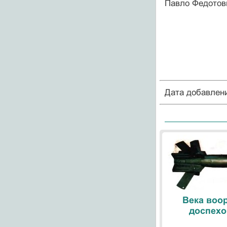
Павло Федотови
Дата добавлен
Века воо
доспехо