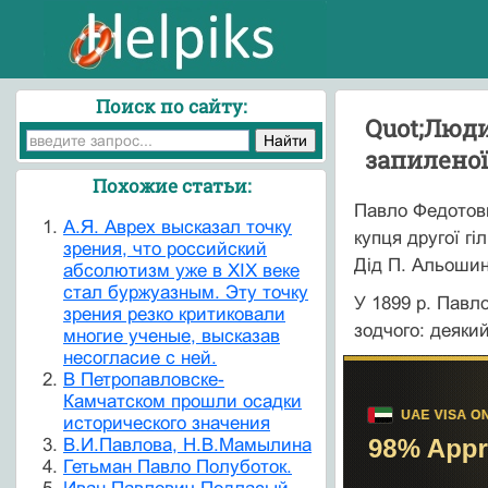
Поиск по сайту:
Quot;Люди
запиленої 
Похожие статьи:
Павло Федотович
А.Я. Аврех высказал точку
купця другої г
зрения, что российский
Дід П. Альошин
абсолютизм уже в XIX веке
стал буржуазным. Эту точку
У 1899 р. Павл
зрения резко критиковали
зодчого: деякий
многие ученые, высказав
несогласие с ней.
В Петропавловске-
Камчатском прошли осадки
исторического значения
В.И.Павлова, Н.В.Мамылина
Гетьман Павло Полуботок.