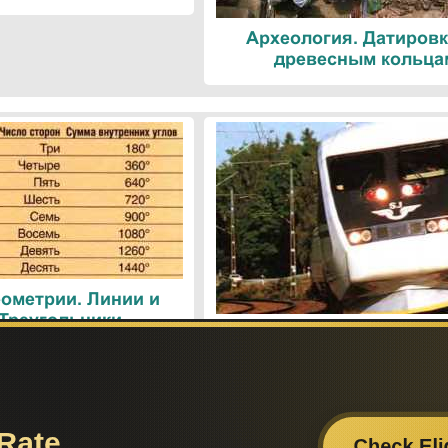
Археология. Датировк
древесным кольца
ометрии. Линии и
 Треугольники
Поезда. Современн
железнодорожные техн
Поиск по сайту: