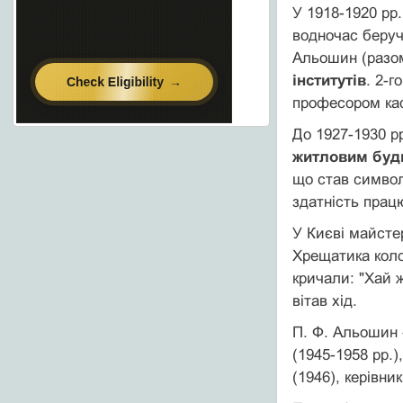
У 1918-1920 рр
водночас беручи
Альошин (разом
інститутів
. 2-г
професором каф
До 1927-1930 р
житловим буди
що став символ
здатність прац
У Києві майсте
Хрещатика коло
кричали: "Хай 
вітав хід.
П. Ф. Альошин 
(1945-1958 рр.)
(1946), керівни