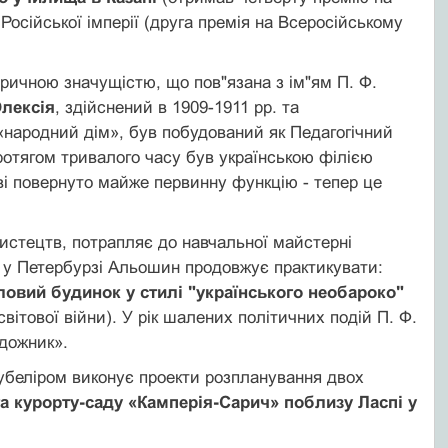
 Російської імперії (друга премія на Всеросійському
торичною значущістю, що пов"язана з ім"ям П. Ф.
Олексія
, здійснений в 1909-1911 рр. та
 «народний дім», був побудований як Педагогічний
ротягом тривалого часу був українською філією
ві повернуто майже первинну функцію - тепер це
истецтв, потрапляє до навчальної майстерні
м у Петербурзі Альошин продовжує практикувати:
овий будинок у стилі "українського необароко"
вітової війни). У рік шалених політичних подій П. Ф.
удожник».
Дубеліром виконує проекти розпланування двох
а курорту-саду «Камперія-Сарич» поблизу Ласпі у