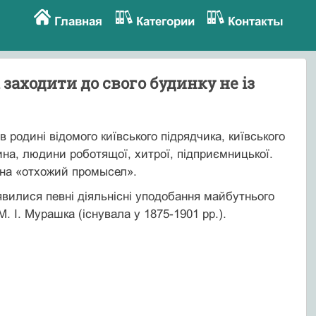
Главная
Категории
Контакты
заходити до свого будинку не із
 родині відомого київського підрядчика, київського
ина, людини роботящої, хитрої, підприємницької.
а на «отхожий промысел».
явилися певні діяльнісні уподобання майбутнього
. І. Мурашка (існувала у 1875-1901 рр.).