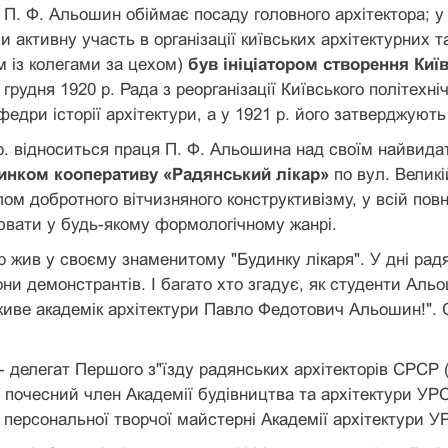
. П. Ф. Альошин обіймає посаду головного архітектора; у
 активну участь в організації київських архітектурних т
 із колегами за цехом)
був ініціатором створення Киї
о грудня 1920 р. Рада з реорганізації Київського політехн
едри історії архітектури, а у 1921 р. його затверджують
р. відноситься праця П. Ф. Альошина над своїм найвида
нком кооперативу «Радянський лікар»
по вул. Великі
ом добротного вітчизняного конструктивізму, у всій пов
ювати у будь-якому формологічному жанрі.
р жив у своєму знаменитому "Будинку лікаря". У дні р
ни демонстрантів. І багато хто згадує, як студенти Аль
живе академік архітектури Павло Федотович Альошин!". 
- делегат Першого з"їзду радянських архітекторів СРСР (
, почесний член Академії будівництва та архітектури УРСР
к персональної творчої майстерні Академії архітектури УР