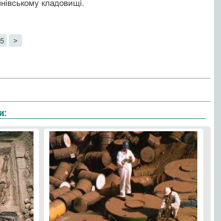
янівському кладовищі.
5
>
и: