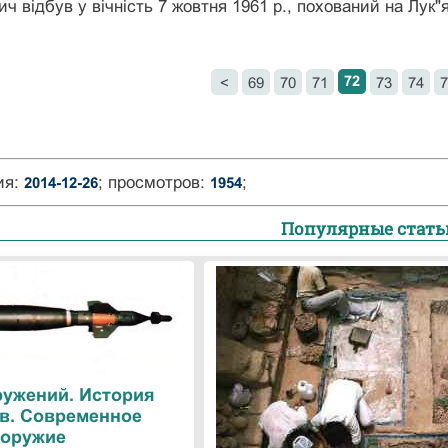
ч відбув у вічність 7 жовтня 1961 р., похований на Лук"
72
<
69
70
71
73
74
7
ия:
; просмотров:
;
2014-12-26
1954
Популярные стать
ружений. История
в. Современное
оружие