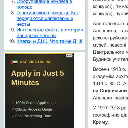
Оборудование ночлега в
конкурсі), гімн
походе
Генетические признаки. Как
конкурсі), публі
передаются характерные
Але головною ро
черты
Интересные факты в истории
Альошина, - с
Западной Европы
реконструйован
Клетки и ДНК. Что такое ДНК
музей, навесні
Центрального м
Будинок учител
Восени 1913 р.
академіка архі
1914 р. Ф. О. 
на Софійській
Альошин закінч
У 1917-1918 рр
географічно ді
Криму.