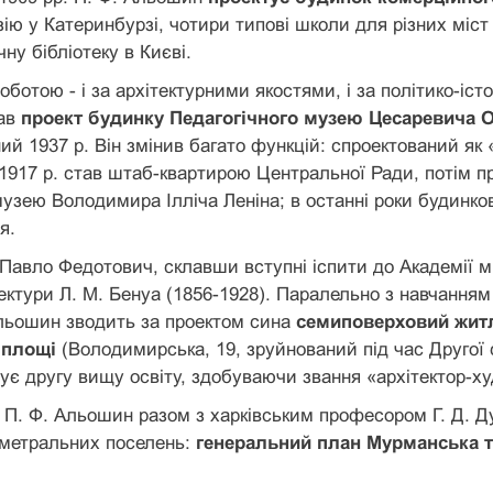
азію у Катеринбурзі, чотири типові школи для різних міст
чну бібліотеку в Києві.
ботою - і за архітектурними якостями, і за політико-іс
тав
проект будинку Педагогічного музею Цесаревича 
ий 1937 р. Він змінив багато функцій: спроектований як
 1917 р. став штаб-квартирою Центральної Ради, потім п
узею Володимира Ілліча Леніна; в останні роки будинко
я.
 Павло Федотович, склавши вступні іспити до Академії м
тектури Л. М. Бенуа (1856-1928). Паралельно з навчання
Альошин зводить за проектом сина
семиповерховий житл
 площі
(Володимирська, 19, зруйнований під час Другої с
ує другу вищу освіту, здобуваючи звання «архітектор-х
. П. Ф. Альошин разом з харківським професором Г. Д. 
аметральних поселень:
генеральний план Мурманська т