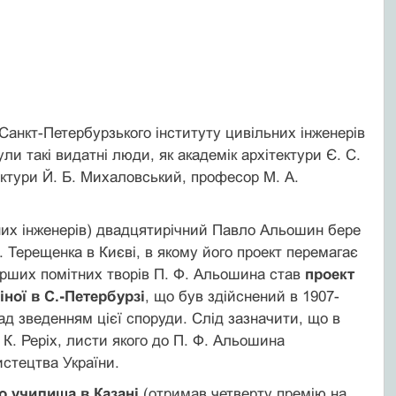
Санкт-Петербурзького інституту цивільних інженерів
и такі видатні люди, як академік архітектури Є. С.
тектури Й. Б. Михаловський, професор М. А.
ьних інженерів) двадцятирічний Павло Альошин бере
. Терещенка в Києві, в якому його проект перемагає
перших помітних творів П. Ф. Альошина став
проект
ної в С.-Петербурзі
, що був здійснений в 1907-
ад зведенням цієї споруди. Слід зазначити, що в
К. Реріх, листи якого до П. Ф. Альошина
истецтва України.
о училища в Казані
(отримав четверту премію на