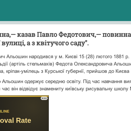
на,— казав Павло Федотович,— повинна 
вулиці, а з квітучого саду".
 Альошин народився у м. Києві 15 (28) лютого 1881 р. в
ільдії (артіль стельмахів) Федота Олександровича Альош
а, кріпак-умілець з Курської губернії, прийшов до Києв
о Альошин одержує середню освіту. Під час навчання ви
 час він відвідує знамениту київську рисувальну школу М