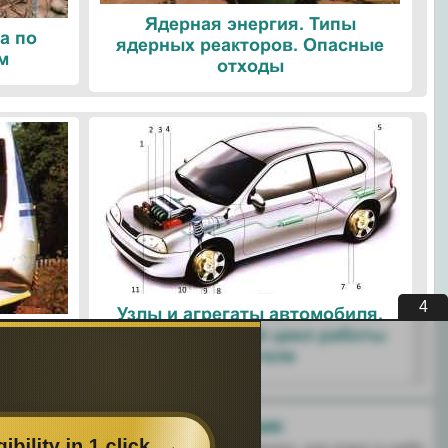
Ядерная энергия. Типы
а по
ядерных реакторов. Опасные
м
отходы
3
Узлы и агрегаты автомобиля.
ые
Четырехтактный цикл работы
ологии
двигателя
Поделитесь с друзьями: