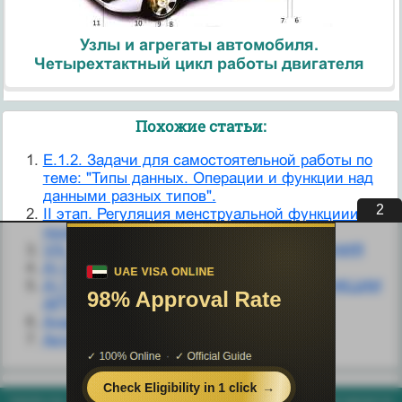
Узлы и агрегаты автомобиля.
Четырехтактный цикл работы двигателя
Похожие статьи:
E.1.2. Задачи для самостоятельной работы по
теме: "Типы данных. Операции и функции над
данными разных типов".
1
II этап. Регуляция менструальной функциии и
профилактика рецидивов
VIII. ФУНКЦИИ НАУЧНОГО ИССЛЕДОВАНИЯ
А) Основные психофизические функции
А) ПЕРЕДАЧА НА РУССКОМ ЯЗЫКЕ ФУНКЦИИ
АРТИКЛЯ
Адаптивные функции
Активационные функции
helpiks.org - Хелпикс.Орг - 2014-2026 год. Материал сайта представляется