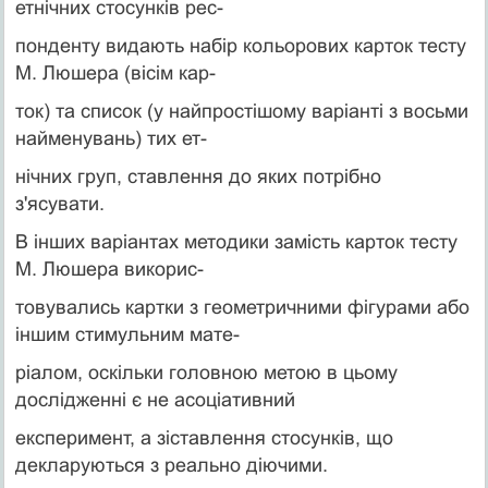
етнічних стосунків рес-
понденту видають набір кольорових карток тесту
М. Люшера (вісім кар-
ток) та список (у найпростішому варіанті з восьми
найменувань) тих ет-
нічних груп, ставлення до яких потрібно
з'ясувати.
В інших варіантах методики замість карток тесту
М. Люшера викорис-
товувались картки з геометричними фігурами або
іншим стимульним мате-
ріалом, оскільки головною метою в цьому
дослідженні є не асоціативний
експеримент, а зіставлення стосунків, що
декларуються з реально діючими.