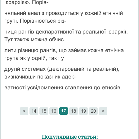
ієрархією. Порів-
няльний аналіз проводиться у кожній етнічній
групі. Порівнюється різ-
ниця рангів декларативної та реальної ієрархії.
Тут також можна обчис
лити різницю рангів, що займає кожна етнічна
група як у одній, так і у
другій системах (декларованій та реальній),
визначивши показник адек-
ватності усвідомлення ставлення до етносів.
17
<
14
15
16
18
19
20
>
Популярные статьи: