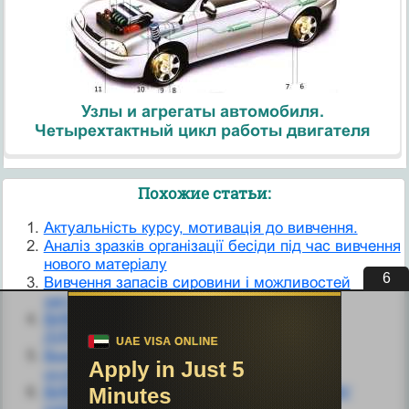
Узлы и агрегаты автомобиля.
Четырехтактный цикл работы двигателя
Похожие статьи:
Актуальність курсу, мотивація до вивчення.
Аналіз зразків організації бесіди під час вивчення
нового матеріалу
5
Вивчення запасів сировини і можливостей
заготівлі лікарських рослин
ВИВЧЕННЯ І ОЦІНКА ПЕДАГОГІЧНОЇ
ДІЯЛЬНОСТІ ВЧИТЕЛЯ
Вивчення організаційно-технологічних
особливостей клієнта
ВИВЧЕННЯ ПЕДАГОГІЧНОГО КОЛЕКТИВУ