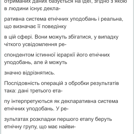
отриманих даних базується на ідеї, згідно з якою
в людини існує декла-
ративна система етнічних уподобань і реальна,
що визначає її поведінку
в цій сфері. Вони можуть збігатися, у випадку
чіткого усвідомлення ре-
спондентом істинної ієрархії його етнічних
уподобань, але й можуть
значно відрізнятись.
Послідовність операцій з обробки результатів
така: дані третього ета-
пу інтерпретуються як декларативна система
етнічних уподобань. У ре-
зультатах розкладки першого етапу беруть
етнічну групу, що має найви-