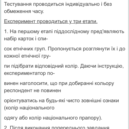
Тестування проводиться індивідуально і без
обмеження часу.
Експеримент проводиться у три етапи.
1. На першому етапі піддослідному пред'являють
набір карток і спи-
сок етнічних груп. Пропонується розглянути їх і до
кожної етнічної гру-
пи підібрати відповідний колір. Даючи інструкцію,
експериментатор по-
винен наголосити, що при добиранні кольору
респондент не повинен
орієнтуватись на будь-які чисто зовнішні ознаки
(колір національного
одягу або колір національного прапору).
2. Після виконання попереднього завдання