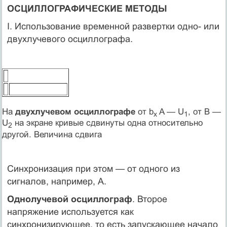
ОСЦИЛЛОГРАФИЧЕСКИЕ МЕТОДЫ
I. Использование временной развертки одно- или
двухлучевого осциллографа.
На
двухлучевом осциллографе
от b
A — U
, от B —
x
1
U
на экране кривые сдвинуты одна относительно
2
другой. Величина сдвига
Синхронизация при этом — от одного из
сигналов, например, А.
Однолучевой осциллограф
. Второе
напряжение используется как
синхронизирующее, то есть запускающее начало