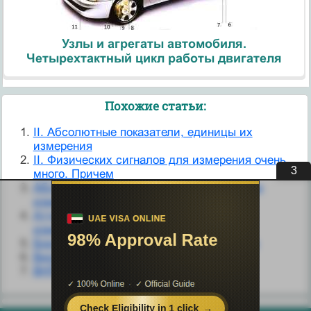
Узлы и агрегаты автомобиля.
Четырехтактный цикл работы двигателя
Похожие статьи:
II. Абсолютные показатели, единицы их
измерения
II. Физических сигналов для измерения очень
3
много. Причем
Абсолютные и относительные показатели
измерения валового дохода
Аттестация для нестандартных средств
измерения.
Бортовые приборы: движение в будущее
Виртуальные измерительные приборы
ВНП и ВВП, способы их измерения.