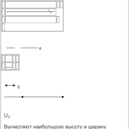
a
b
U
1
Вычисляют наибольшую высоту и ширину