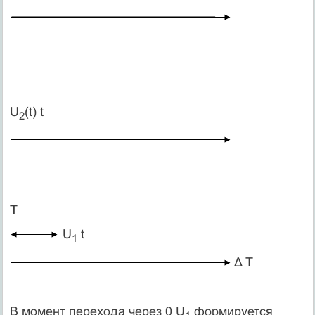
U
(t) t
2
T
U
t
1
Δ T
В момент перехода через 0 U
формируется