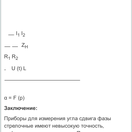
I
I
1
2
Z
H
R
R
1
2
U (t) L
α = F (p)
Заключение:
Приборы для измерения угла сдвига фазы
стрелочные имеют невысокую точность,