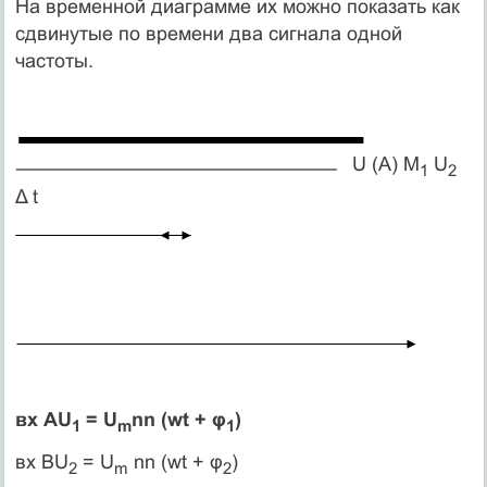
На временной диаграмме их можно показать как
сдвинутые по времени два сигнала одной
частоты.
U (A) M
U
1
2
Δ t
вх АU
= U
nn (wt + φ
)
1
m
1
вх BU
= U
nn (wt + φ
)
2
m
2