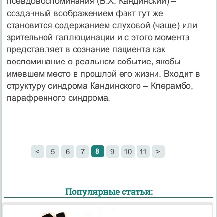
псевдовоспоминания (В.Х. Кандинский) –
созданный воображением факт тут же
становится содержанием слуховой (чаще) или
зрительной галлюцинации и с этого момента
представляет в сознание пациента как
воспоминание о реальном событие, якобы
имевшем место в прошлой его жизни. Входит в
структуру синдрома Кандинского – Клерамбо,
парафренного синдрома.
8
<
5
6
7
9
10
11
>
Популярные статьи: