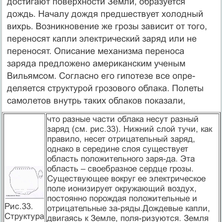
достигают поверхности Земли, образуется
дождь. Началу дождя предшествует холодный
вихрь. Возникновение же грозы зависит от того,
переносят капли электрический заряд или не
переносят. Описание механизма переноса
заряда предложено американским ученым
Вильямсом. Согласно его гипотезе все опре-
деляется структурой грозового облака. Полеты
самолетов внутрь таких облаков показали,
что разные части облака несут разный
заряд (см. рис.33). Нижний слой тучи, как
правило, несет отрицательный заряд,
однако в середине слоя существует
область положительного заря-да. Эта
область – своебразное сердце грозы.
Существующее вокруг ее электрическое
поле ионизирует окружающий воздух,
постоянно порождая положительные и
Рис.33.
отрицательные за-ряды.Дождевые капли,
Структура
двигаясь к Земле, поля-ризуются. Земля