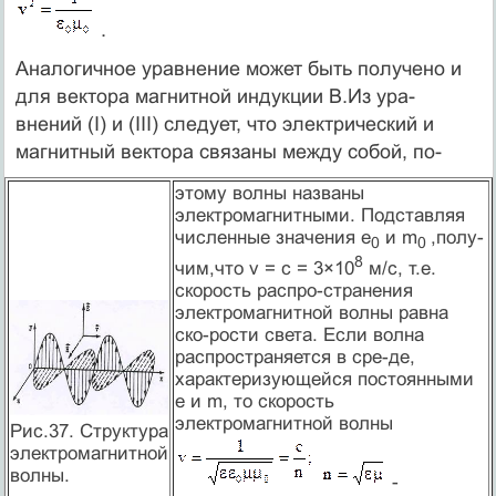
.
Аналогичное уравнение может быть получено и
для вектора магнитной индукции В.Из ура-
внений (I) и (III) следует, что электрический и
магнитный вектора связаны между собой, по-
этому волны названы
электромагнитными. Подставляя
численные значения e
и m
,полу-
0
0
8
чим,что v = c = 3×10
м/c, т.е.
скорость распро-странения
электромагнитной волны равна
ско-рости света. Если волна
распространяется в сре-де,
характеризующейся постоянными
e и m, то скорость
электромагнитной волны
Рис.37. Структура
электромагнитной
волны.
-