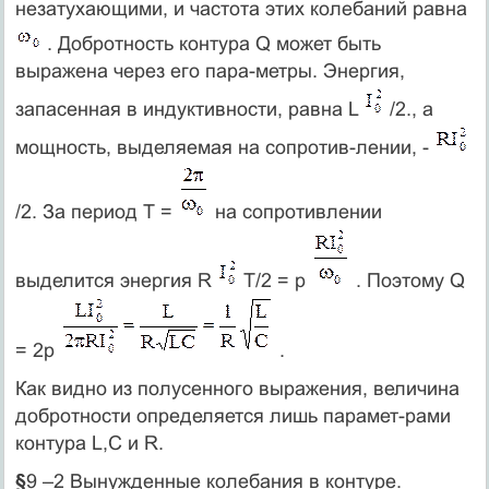
незатухающими, и частота этих колебаний равна
. Добротность контура Q может быть
выражена через его пара-метры. Энергия,
запасенная в индуктивности, равна L
/2., а
мощность, выделяемая на сопротив-лении, -
/2. За период Т =
на сопротивлении
выделится энергия R
T/2 = p
. Поэтому Q
= 2p
.
Как видно из полусенного выражения, величина
добротности определяется лишь парамет-рами
контура L,C и R.
§
9 –2 Вынужденные колебания в контуре.