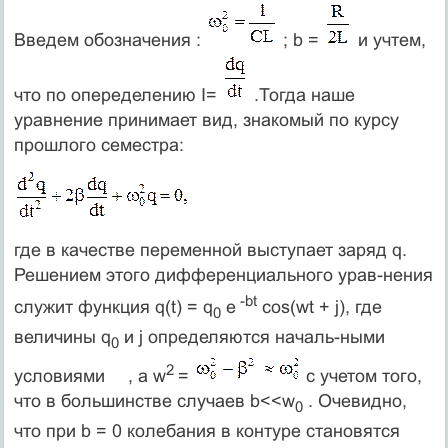
Введем обозначения :
; b =
и учтем,
что по опеределению I=
.Тогда наше
уравнение принимает вид, знакомый по курсу
прошлого семестра:
где в качестве переменной выступает заряд q.
Решением этого дифференциального урав-нения
-
b
t
служит функция q(t) = q
e
cos(wt + j), где
0
величины q
и j определяются началь-ными
0
2
условиями
, а w
=
с учетом того,
что в большинстве случаев b<<w
. Очевидно,
0
что при b = 0 колебания в контуре становятся