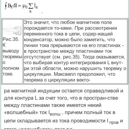
.
Это значит, что любое магнитное поле
порождается то-ками. При рассмотрении
переменного тока в цепи, содер-жащей
Рис.35.
конденсатор, можно было заметить, что
К
линии тока прерываются на его пластинах -
выводу
в пространстве между пластинами ток
теоремы
отсутствует (см. рис.35). Тогда оказывается,
о
что выбирая контур интегрирования L внут-
полном
ри этой области, можно нарушить теорему о
токе.
циркуляции. Максвелл предоложил, что
теорема о циркуляции векто-
ра магнитной индукции остается справедливой и
для контура L за счет того, что в простран-стве
между пластинами также имеется некий
«волшебный» ток I
, причем полный ток в
волш
цепи складывается из тока проводимости I
и
пров