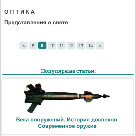
О П Т И К А
Представления о свете
.
9
<
8
10
11
12
13
14
>
Популярные статьи:
Века вооружений. История доспехов.
Современное оружие