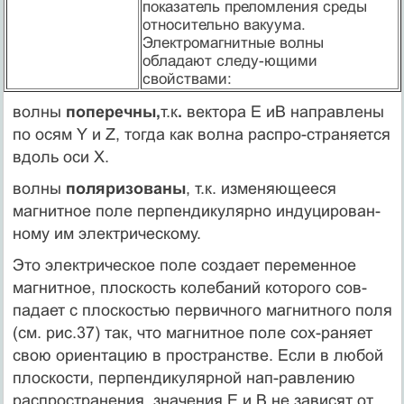
показатель преломления среды
относительно вакуума.
Электромагнитные волны
обладают следу-ющими
свойствами:
волны
поперечны,
т.к
.
вектора Е иВ направлены
по осям Y и Z, тогда как волна распро-страняется
вдоль оси Х.
волны
поляризованы
, т.к. изменяющееся
магнитное поле перпендикулярно индуцирован-
ному им электрическому.
Это электрическое поле создает переменное
магнитное, плоскость колебаний которого сов-
падает с плоскостью первичного магнитного поля
(см. рис.37) так, что магнитное поле сох-раняет
свою ориентацию в пространстве. Если в любой
плоскости, перпендикулярной нап-равлению
распространения, значения Е и В не зависят от