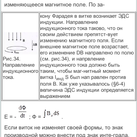
изменяющееся магнитное поле. По за-
кону Фарадея в витке возникает ЭДС
индукции. Направление
индукционного тока таково, что он
своим действием препятст-вует
изменению магнитного поля. Если
внешнее магнитное поле возрастает,
его изменение DВ направлено по полю
Рис.34.
(см. рис.34), и напрвление
Направление
индукционного тока должно быть
индукционного
таким, чтобы маг-нитный момент
тока.
витка I
S был нап равлен против
инд
поля В. Как уже указывалось (§6-4)
величина ЭДС индукции определяется
выражением
E = -
; Ф =
.
Если виток не изменяет своей формы, то знак
производной можно внести под знак инте-грала.