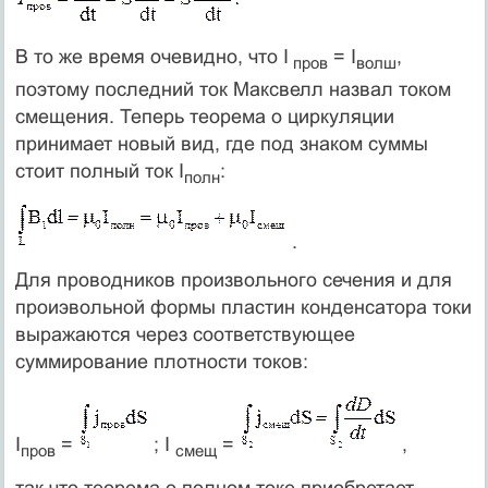
В то же время очевидно, что I
= I
,
пров
волш
поэтому последний ток Максвелл назвал током
смещения. Теперь теорема о циркуляции
принимает новый вид, где под знаком суммы
стоит полный ток I
:
полн
.
Для проводников произвольного сечения и для
проиэвольной формы пластин конденсатора токи
выражаются через соответствующее
суммирование плотности токов:
I
=
; I
=
,
пров
смещ