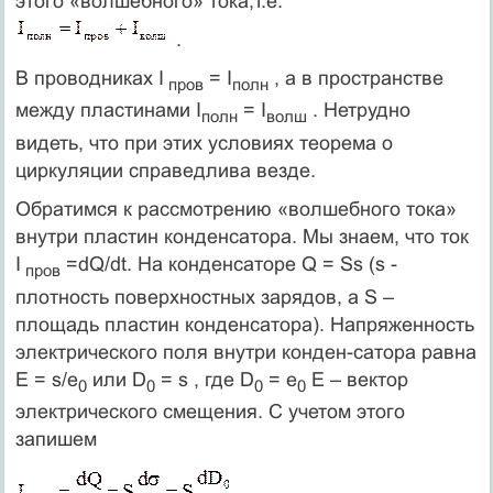
этого «волшебного» тока,т.е.
.
В проводниках I
= I
, а в пространстве
пров
полн
между пластинами I
= I
. Нетрудно
полн
волш
видеть, что при этих условиях теорема о
циркуляции справедлива везде.
Обратимся к рассмотрению «волшебного тока»
внутри пластин конденсатора. Мы знаем, что ток
I
=dQ/dt. На конденсаторе Q = Ss (s -
пров
плотность поверхностных зарядов, а S –
площадь пластин конденсатора). Напряженность
электрического поля внутри конден-сатора равна
E = s/e
или D
= s , где D
= e
E – вектор
0
0
0
0
электрического смещения. С учетом этого
запишем