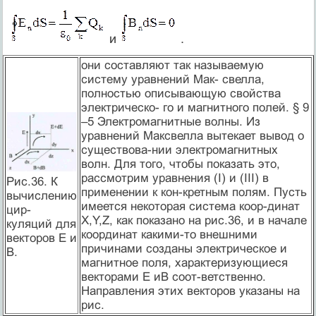
и
.
они составляют так называемую
систему уравнений Мак- свелла,
полностью описывающую свойства
электрическо- го и магнитного полей. § 9
–5 Электромагнитные волны. Из
уравнений Максвелла вытекает вывод о
существова-нии электромагнитных
волн. Для того, чтобы показать это,
рассмотрим уравнения (I) и (III) в
Рис.36. К
применении к кон-кретным полям. Пусть
вычислению
имеется некоторая система коор-динат
цир-
Х,Y,Z, как показано на рис.36, и в начале
куляций для
координат какими-то внешними
векторов Е и
причинами созданы электрическое и
В.
магнитное поля, характеризующиеся
векторами Е иВ соот-ветственно.
Направления этих векторов указаны на
рис.