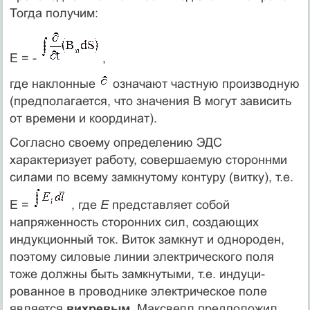
Тогда получим:
E = -
,
где наклонные
означают частную производную
(предполагается, что значения В могут зависить
от времени и координат).
Согласно своему определению ЭДС
характеризует работу, совершаемую стороннми
силами по всему замкнутому контуру (витку), т.е.
E =
, где
Е
представляет собой
напряженность сторонних сил, создающих
индукционный ток. Виток замкнут и однороден,
поэтому силовые линии электрического поля
тоже должны быть замкнутыми, т.е. индуци-
рованное в проводнике электрическое поле
является
вихревым
. Максвелл предположил,