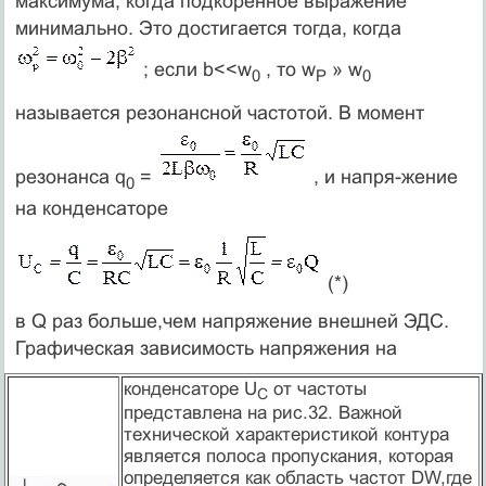
максимума, когда подкоренное выражение
минимально. Это достигается тогда, когда
; если b<<w
, то w
» w
0
Р
0
называется резонансной частотой. В момент
резонанса q
=
, и напря-жение
0
на конденсаторе
(*)
в Q раз больше,чем напряжение внешней ЭДС.
Графическая зависимость напряжения на
конденсаторе U
от частоты
C
представлена на рис.32. Важной
технической характеристикой контура
является полоса пропускания, которая
определяется как область частот DW,где