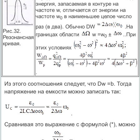
энергия, запасаемая в контуре на
частоте w, отличается от энергии на
частоте w
в наименьшее целое число
0
раз (в два). Обычно DW
.На
Рис.32.
границах области
w =w
±
..При
0
Резонансная
кривая.
этих условиях
.
Из этого соотношения следует, что Dw =b. Тогда
напряжение на емкости можно записать так:
.
Сравнивая это выражение с формулой (*), можно