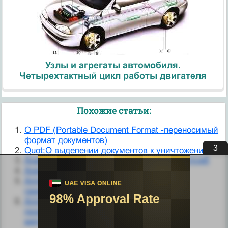
Узлы и агрегаты автомобиля.
Четырехтактный цикл работы двигателя
Похожие статьи:
O PDF (Portable Document Format -переносимый
формат документов)
2
Quot;О выделении документов к уничтожению".
Анализ документов в деятельности ПР-служб
Анимационное оформление слайдов
Аппаратурное оформление процесса
газификации твердых топлив.
Аппаратурное оформление процесса
производства бутадиен-стирольных (α-
метилстирольных) каучуков