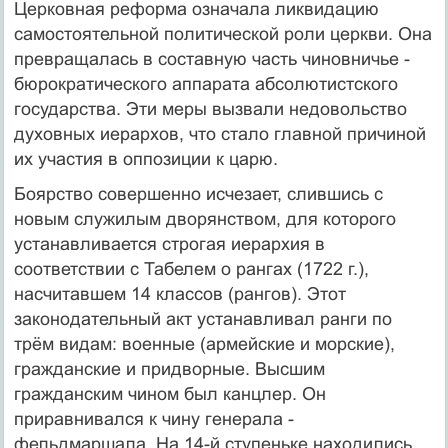
Церковная реформа означала ликвидацию
самостоятельной политической роли церкви. Она
превращалась в составную часть чиновничье -
бюрократического аппарата абсолютистского
государства. Эти меры вызвали недовольство
духовных иерархов, что стало главной причиной
их участия в оппозиции к царю.
Боярство совершенно исчезает, слившись с
новым служилым дворянством, для которого
устанавливается строгая иерархия в
соответствии с Табелем о рангах (1722 г.),
насчитавшем 14 классов (рангов). Этот
законодательный акт устанавливал ранги по
трём видам: военные (армейские и морские),
гражданские и придворные. Высшим
гражданским чином был канцлер. Он
приравнивался к чину генерала -
фельдмаршала. На 14-й ступеньке находились