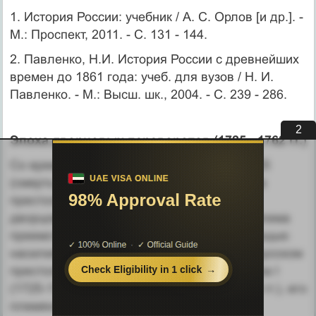
1. История России: учебник / А. С. Орлов [и др.]. -
М.: Проспект, 2011. - С. 131 - 144.
2. Павленко, Н.И. История России с древнейших
времен до 1861 года: учеб. для вузов / Н. И.
Павленко. - М.: Высш. шк., 2004. - С. 239 - 286.
1
Эпоха дворцовых переворотов (1725 - 1762 гг.)
Со времен В.О. Ключевского период с 1725
(смерть Петра I) по 1762 гг. (восшествие на
престол Екатерины II) называют «эпохой
дворцовых переворотов», поскольку проблема
преемственности власти решалась с помощью
насилия и гвардии. С 1725 по 1761 гг. на русском
престоле побывали вдова Петра Екатерина I
(1725-1727 гг.), его внук Петр II (1727-1730 гг.), его
племянница герцогиня курляндская Анна