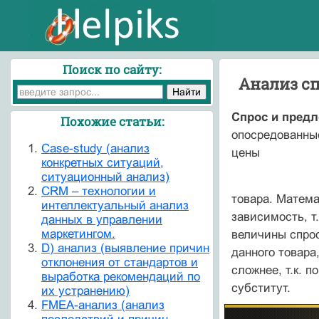
Поиск по сайту:
Анализ сп
Спрос и предл
Похожие статьи:
опосредованны
Case-study (анализ
цены
конкретных ситуаций,
ситуационный анализ)
CRM – технологии и
товара. Матема
интеллектуальный анализ
зависимость, 
данных в управлении
маркетингом.
величины спрос
D) анализ (выявление причин
данного товара
отклонения от стандартов и
сложнее, т.к. 
выработка рекомендаций по
субститут.
их устранению)
FMEA-анализ (анализ