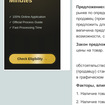
Предложение
х
рынке по опред
продавец (прои
предложить для
величина предл
возможности, с
Закон предло
цены на товар.
обстоятельство
(продавцу) ста
в графическом
Факторы, вли
1. Наличие тов
2. Наличие то