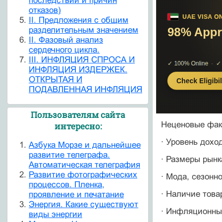
последствий и причин
отказов)
II. Предложения с общим
разделительным значением
II. Фазовый анализ
сердечного цикла.
III. ИНФЛЯЦИЯ СПРОСА И
ИНФЛЯЦИЯ ИЗДЕРЖЕК.
ОТКРЫТАЯ И
ПОДАВЛЕННАЯ ИНФЛЯЦИЯ
Пользователям сайта
Неценовые фак
интересно:
· Уровень дохо
Азбука Морзе и дальнейшее
развитие телеграфа.
· Размеры рынк
Автоматическая телеграфия
Развитие фотографических
· Мода, сезонно
процессов. Пленка,
· Наличие това
проявление и печатание
Энергия. Какие существуют
· Инфляционны
виды энергии