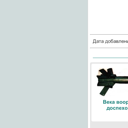
Дата добавлен
Века воо
доспехо