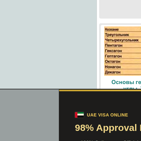
Основы ге
углы.
При помощи поиск