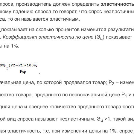
спроса, производитель должен определить
эластичность
шому падению спроса то говорят, что спрос неэластич
а, то он называется эластичным.
ь
показывает на сколько процентов изменится результат
%.
Коэффициент эластичности по цене
(Э
) показывает
ц
ы на 1%.
,
ачальная цена, по которой продавался товар; Р
– измен
2
ество товара, проданного по первоначальной цене Р
и 
1
дняя цена и среднее количество проданного товара соот
кой вид спроса называют неэластичным. Э
>1, такой в
ц
ая эластичность, т.е. при изменении цены на 1%, спрос