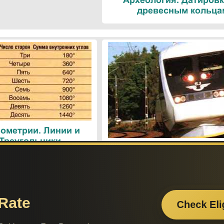
Археология. Датировк
древесным кольца
ометрии. Линии и
 Треугольники
Поезда. Современн
железнодорожные техн
Поиск по сайту:
Если вам
– поделит
а вы сможете найти нужную вам информацию.