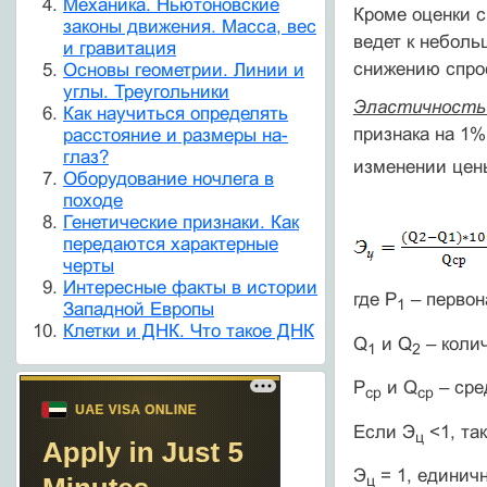
Механика. Ньютоновские
Кроме оценки 
законы движения. Масса, вес
ведет к неболь
и гравитация
снижению спрос
Основы геометрии. Линии и
углы. Треугольники
Эластичност
Как научиться определять
признака на 1
расстояние и размеры на-
глаз?
изменении цен
Оборудование ночлега в
походе
Генетические признаки. Как
передаются характерные
черты
Интересные факты в истории
где Р
– первон
1
Западной Европы
Клетки и ДНК. Что такое ДНК
Q
и Q
– колич
1
2
Р
и Q
– сре
ср
ср
Если Э
<1, та
ц
Э
= 1, единичн
ц