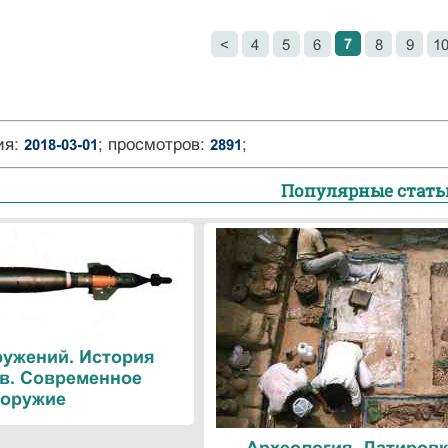
7
<
4
5
6
8
9
1
ия:
; просмотров:
;
2018-03-01
2891
Популярные стать
ружений. История
в. Современное
оружие