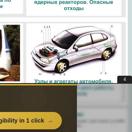
а по
ядерных реакторов. Опасные
м
отходы
3
Узлы и агрегаты автомобиля.
ые
Четырехтактный цикл работы
ологии
двигателя
Поделитесь с друзьями:
 перенёс пользу информационный материал, или помог в учебе
есь этим сайтом с друзьями и знакомыми.