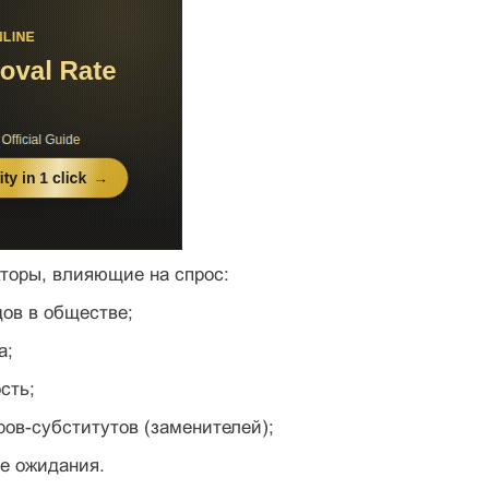
торы, влияющие на спрос:
дов в обществе;
а;
сть;
ров-субститутов (заменителей);
е ожидания.