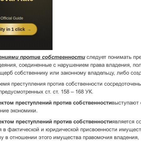
ениями против собственности
следует понимать пр
деяния, соединенные с нарушением права владения, по
щерб собственнику или законному владельцу, либо соз
емя преступления против собственности сосредоточены 
предусмотренных ст. ст. 158 – 168 УК.
ктом преступлений против собственности
выступают 
ние экономики.
ктом преступлений против собственности
является с
 в фактической и юридической присвоенности имущест
у в отношении этого имущества правомочия владения,