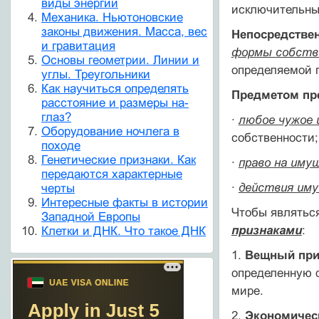
виды энергии
исключительны
Механика. Ньютоновские
законы движения. Масса, вес
Непосредстве
и гравитация
формы собств
Основы геометрии. Линии и
определяемой 
углы. Треугольники
Как научиться определять
Предметом пре
расстояние и размеры на-
глаз?
·
любое чужое 
Оборудование ночлега в
собственности;
походе
Генетические признаки. Как
·
право на иму
передаются характерные
·
действия иму
черты
Интересные факты в истории
Чтобы являтьс
Западной Европы
признаками
:
Клетки и ДНК. Что такое ДНК
1.
Вещный при
определенную ф
мире.
2.
Экономичес