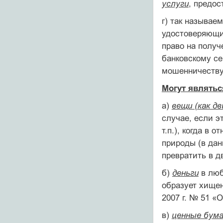
услуги
, предос
г) так называе
удостоверяющие
право на получ
банковскому се
мошенничеству
Могут являть
а)
вещи (как д
случае, если э
т.п.), когда в
природы (в да
превратить в д
б)
деньги
в люб
образует хищен
2007 г. № 51 «
в)
ценные бума