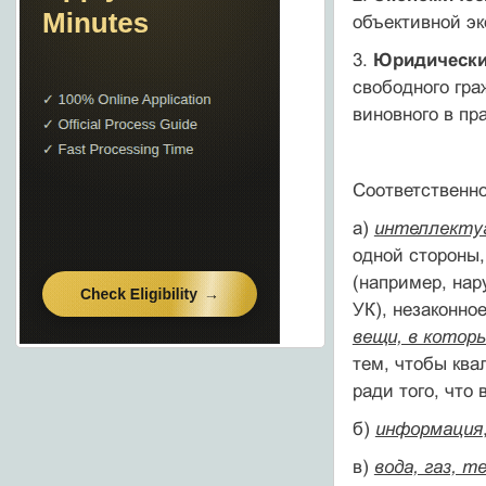
объективной э
3.
Юридически
свободного гра
виновного в п
Соответственн
а)
интеллектуа
одной стороны,
(например, нар
УК), незаконное
вещи, в котор
тем, чтобы ква
ради того, что
б)
информация
в)
вода, газ, т