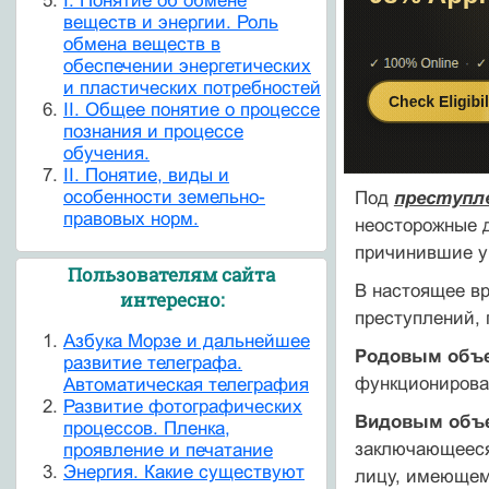
I. Понятие об обмене
веществ и энергии. Роль
обмена веществ в
обеспечении энергетических
и пластических потребностей
II. Общее понятие о процессе
познания и процессе
обучения.
II. Понятие, виды и
особенности земельно-
Под
преступл
правовых норм.
неосторожные 
причинившие у
Пользователям сайта
В настоящее вр
интересно:
преступлений, 
Азбука Морзе и дальнейшее
Родовым объе
развитие телеграфа.
функционирова
Автоматическая телеграфия
Развитие фотографических
Видовым объе
процессов. Пленка,
заключающееся
проявление и печатание
Энергия. Какие существуют
лицу, имеющем