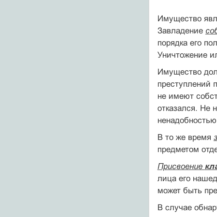
Имущество явл
Завладение
со
порядка его по
Уничтожение и
Имущество дол
преступлений 
не имеют собст
отказался. Не 
ненадобностью
В то же время
предметом отде
Присвоение
кл
лица его нашед
может быть пре
В случае обна