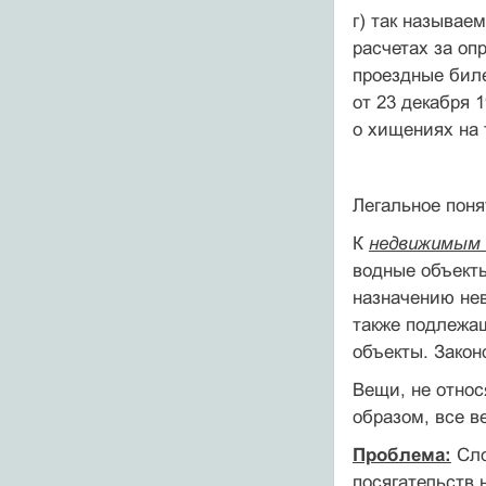
г) так называе
расчетах за оп
проездные биле
от 23 декабря 
о хищениях на 
Легальное пон
К
недвижимым
водные объекты
назначению нев
также подлежащ
объекты. Зако
Вещи, не отно
образом, все в
Проблема:
Сло
посягательств 