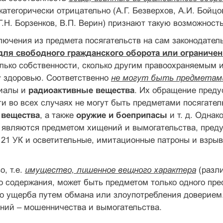
категорически отрицательно (А.Г. Безверхов, А.И. Бойцов
Г.Н. Борзенков, В.П. Верин) признают такую возможность
ючения из предмета посягательств на сам законодатель
ля свободного гражданского оборота или ограниче
олько собственности, сколько другим правоохраняемым 
 здоровью. Соответственно
не могут быть предметами
риалы и
радиоактивные вещества
. Их обращение преду
чти во всех случаях не могут быть предметами посягате
 вещества
, а также
оружие и боеприпасы
и т. д. Однак
 являются предметом хищений и вымогательства, преду
 21 УК и осветительные, имитационные патроны и взры
, т.е.
имущество, лишенное вещного характера
(разли
 содержания, может быть предметом только одного пре
о ущерба путем обмана или злоупотребления доверием.
ний – мошенничества и вымогательства.