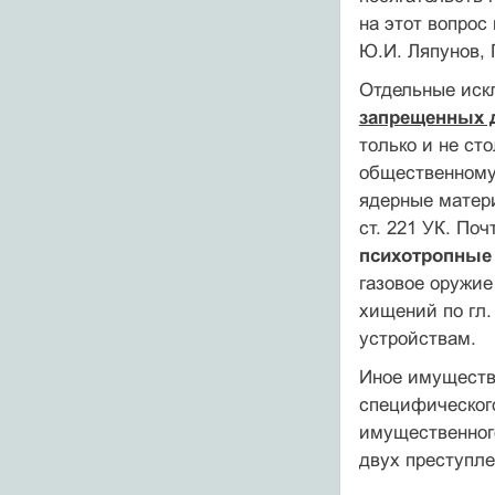
на этот вопрос 
Ю.И. Ляпунов, 
Отдельные искл
запрещенных д
только и не ст
общественному
ядерные мате
ст. 221 УК. По
психотропные
газовое оружие
хищений по гл.
устройствам.
Иное имущество
специфического
имущественног
двух преступле