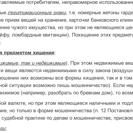
тавляемые потребителям, неправомерное использование
мые
легитимационные знаки
, т.е. номерные жетоны гард
 прием вещей на хранение, карточки банковского клиен
ение чужого имущества, но при этом не являющиеся це
йфу, ломбардные квитанции). Похищение этих предмето
.
ся предметом хищения
:
вижимые, так и недвижимые)
. При этом недвижимые вещ
ти вещи являются недвижимыми в силу закона (воздушн
 отношении них возможны все формы хищения, так и в то
нной ситуации возможно лишь мошенничество). Если н
вижимое (например, разобрать по бревнам дом), то во
ой валюте, но при этом являющиеся наличными и подл
ие, но только в форме мошенничества (п. 12 Постанов
О судебной практике по делам о мошенничестве, присвое
ги
;