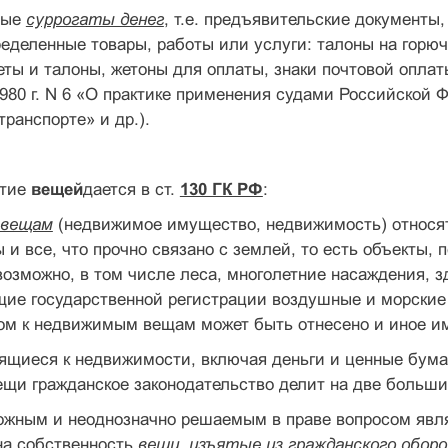
мые
суррогаты денег
, т.е. предъявительские документы
ределенные товары, работы или услуги: талоны на гор
ты и талоны, жетоны для оплаты, знаки почтовой оплат
1980 г. N 6 «О практике применения судами Российской
транспорте» и др.).
ятие
вещей
дается в ст.
130 ГК РФ
:
 вещам
(недвижимое имущество, недвижимость) относят
 и все, что прочно связано с землей, то есть объекты,
озможно, в том числе леса, многолетние насаждения, 
ие государственной регистрации воздушные и морские 
ном к недвижимым вещам может быть отнесено и иное и
сящиеся к недвижимости, включая деньги и ценные бум
ещи гражданское законодательство делит на две больш
жным и неоднозначно решаемым в праве вопросом являе
на собственность
вещи, изъятые из гражданского оборо