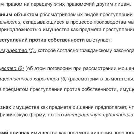
м правом на передачу этих правомочий другим лицам.
нным объектом
рассматриваемых видов преступлений
енности
, складывающиеся в процессе производства ма
принадлежностью имущества как предмета преступлени
ступлений против собственности
выступает:
имущество (1)
, которое согласно гражданскому законод
щество (2)
(об этом поговорим при рассмотрении мошен
щественного характера (3)
(рассмотрим в вымогательс
я предметом преступления против собственности, имущ
знак
имущества как предмета хищения предполагает, ч
изическую форму, т.е. его
материальную субстанцию
кий признак
имущества как предмета хищения предполаг