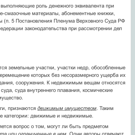
, выполняющие роль денежного эквивалента при
юче-смазочные материалы, абонементные книжки,
ы (п. 5 Постановления Пленума Верховного Суда РФ
 Федерации законодательства при рассмотрении дел
ся земельные участки, участки недр, обособленные
 перемещение которых без несоразмерного ущерба их
здания, сооружения. К недвижимым вещам относятся
суда, суда внутреннего плавания, космические
мущество.
аги, признаются
движимым имуществом
. Таким
ие категории: движимые и недвижимые.
тся вопрос о том, могут ли быть предметом
та или ограниченные в нем
. Одни авторы отвечают