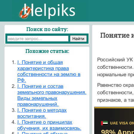
Поиск по сайту:
Понятие 
Похожие статьи:
Российский УК
I. Понятие и общая
собственности.
характеристика права
собственности на землю в
нормальные про
РФ.
Равенство охра
I. Понятие и состав
земельного правонарушения.
собственности
Виды земельных
признаков, а т
правонарушений.
I. Понятие о методах
воспитания.
I. Понятие о принципах
обучения, их взаимосвязь.