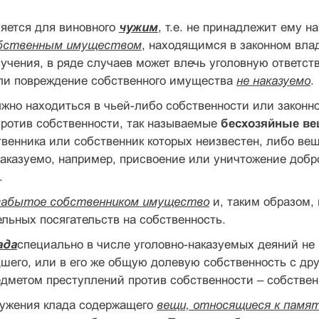
яется для виновного
чужим
, т.е. не принадлежит ему н
бственным имуществом
, находящимся в законном вла
лучения, в ряде случаев может влечь уголовную ответств
ли повреждение собственного имущества
не наказуемо
.
жно находиться в чьей-либо собственности или законн
против собственности, так называемые
бесхозяйные в
венника или собственник которых неизвестен, либо вещ
наказуемо, например, присвоение или уничтожение доб
.
забытое собственником имущество
и, таким образом,
льных посягательств на собственность.
ада
специально в числе уголовно-наказуемых деяний не 
шего, или в его же общую долевую собственность с др
дметом преступлений против собственности – собствен
ружения клада содержащего
вещи, относящиеся к памя