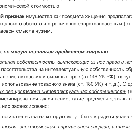
кономической стоимостью.
й признак
имущества как предмета хищения предполагае
жданского оборота и ограниченно оборотоспособным (ст. 
равовом смысле чужим.
о,
не могут являться предметом хищения
:
льная собственность, вытекающие из нее права и н
 посягательства на интеллектуальную собственность о
ушение авторских и смежных прав (ст.146 УК РФ), наруш
 использование товарного знака (ст. 180 УК) и т. д.). С 
ых овеществлена интеллектуальная собственность
(н
лифицироваться как хищение, такие предметы должны п
 в них зафиксировано;
, посягательства на которую могут быть в ряде случаев к
епловая, электрическая и прочие виды энергии, а такж