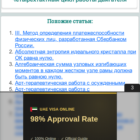
Похожие статьи:
III. Метод определения платежеспособности
физических лиц, разработанная Сбербанком
России.
Абсолютная энтропия идеального кристалла при
ОК равна нулю.
Алгебраическая сумма узловых изгибающих
моментов в каждом жестком узле рамы должна
быть равною нулю.
Арт-терапевтическая работа с осужденными.
3
Арт-терапевтическая работа с
психиатрическими пациентами.
Арт-терапевтическая работа с трудными
подростками.
Библейская религия не есть некая система
верований, выработанная еврейским народом в
древности. Библия навязана Израилю, а не
создана им.