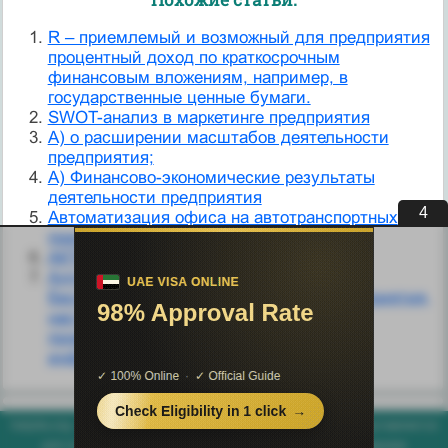
R – приемлемый и возможный для предприятия
процентный доход по краткосрочным
финансовым вложениям, например, в
государственные ценные бумаги.
SWOT-анализ в маркетинге предприятия
А) о расширении масштабов деятельности
предприятия;
А) Финансово-экономические результаты
деятельности предприятия
3
Автоматизация офиса на автотранспортных
предприятиях, цели и задачи.
АКТИВЫ И ПАССИВЫ ПРЕДПРИЯТИЯ.
Алгоритм привязки RADIUS-сервера к
беспроводной сети коммерческого предприятия,
настройка сервера и коммутатора при
проектировании системы обработки
информации
helpiks.org - Хелпикс.Орг - 2014-2026 год. Материал сайта представляется
для ознакомительного и учебного использования. |
Поддержка