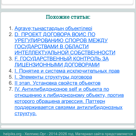
Похожие статьи:
Agrave;тынастардың объектілері
D. ПРОЕКТ ДОГОВОРА ВОИС ПО
УРЕГУЛИРОВАНИЮ СПОРОВ МЕЖДУ
ГОСУДАРСТВАМИ В ОБЛАСТИ
ИНТЕЛЛЕКТУАЛЬНОЙ СОБСТВЕННОСТИ
F. ГОСУДАРСТВЕННЫЙ КОНТРОЛЬ ЗА
ЛИЦЕНЗИОННЫМИ ДОГОВОРАМИ
I. Понятие и система исключительных прав
I. Элементы структуры договора
II этап. Установка свойств объектов
IV. Антилибидонозное self и объекта по
отношению к либидонозному объекту, против
которого обращена агрессия. Паттерн
поддерживается связями антилибидонозных
структур.
helpiks.org - Хелпикс.Орг - 2014-2026 год. Материал сайта представляется