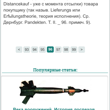
Distancekauf - уже с момента отсылки) товара
покупщику (так назыв. Lieferungs или
Erfьllungstheorie, теория исполнения). Ср.
Дернбург. Pandekten. Т. II. _ 96. примеч. 9).
96
<
93
94
95
97
98
99
>
Популярные статьи:
Века вооружений. История доспехов.