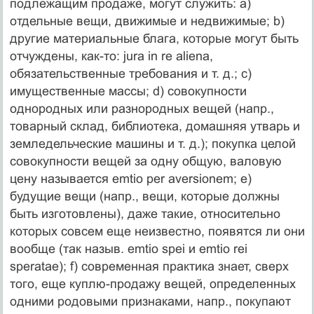
подлежащим продаже, могут служить: а)
отдельные вещи, движимые и недвижимые; b)
другие материальные блага, которые могут быть
отчуждены, как-то: jura in re aliena,
обязательственные требования и т. д.; с)
имущественные массы; d) совокупности
однородных или разнородных вещей (напр.,
товарный склад, библиотека, домашняя утварь и
земледельческие машины и т. д.); покупка целой
совокупности вещей за одну общую, валовую
цену называется emtio per aversionem; e)
будущие вещи (напр., вещи, которые должны
быть изготовлены), даже такие, относительно
которых совсем еще неизвестно, появятся ли они
вообще (так назыв. emtio spei и emtio rei
speratae); f) современная практика знает, сверх
того, еще куплю-продажу вещей, определенных
одними родовыми признаками, напр., покупают