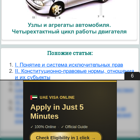
Узлы и агрегаты автомобиля.
Четырехтактный цикл работы двигателя
Похожие статьи:
I. Понятие и система исключительных прав
II. Конституционно-правовые нормы, отношения
5
и их субъекты
IX.1. Общее понятие памяти.
Locatio conductio operis. Понятие и последствия
этого договора
VI.1. Понятие об ощущении.
VI.2. Педагогический стиль и его влияние на
межличностные отношения и психологический
климат в коллективе класса.