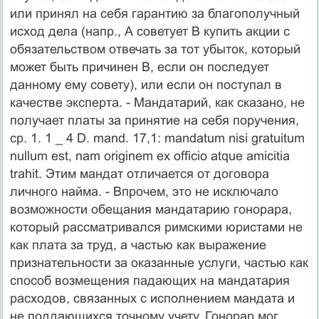
или принял на себя гарантию за благополучный
исход дела (напр., А советует В купить акции с
обязательством отвечать за тот убыток, который
может быть причинен В, если он последует
данному ему совету), или если он поступал в
качестве эксперта. - Мандатарий, как сказано, не
получает платы за принятие на себя поручения,
ср. 1. 1 _ 4 D. mand. 17,1: mandatum nisi gratuitum
nullum est, nam originem ex officio atque amicitia
trahit. Этим мандат отличается от договора
личного найма. - Впрочем, это не исключало
возможности обещания мандатарию гонорара,
который рассматривался римскими юристами не
как плата за труд, а частью как выражение
признательности за оказанные услуги, частью как
способ возмещения падающих на мандатария
расходов, связанных с исполнением мандата и
не поддающихся точному учету. Гонорар мог