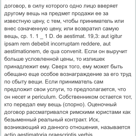
договор, в силу которого одно лицо вверяет
другому вещь на предмет продажи ее за
известную цену, с тем, чтобы приниматель или
внес означенную цену, или возвратил самую
вещь, ср. 1. 1 _ 1 D. de aestimat. 19,3: aut igitur
ipsam rem debebit incorruptam reddere, aut
aestimationem, de qua convenit. Если он выручит
больше условленной цены, то излишек
принадлежит ему. Сверх того, ему может быть
обещано еще особое вознаграждение за его труд
по сбыту вещи. Если приниматель сам
предложит свои услуги, то предполагается, что
он несет и periculum. Собственником остается тот,
кто передал ему вещь (спорно). Оценочный
договор рассматривался римскими юристами как
безыменный реальный контракт. Иск,
возникающий из данного отношения, называется
actio aestimatoria praescriptis verbis.