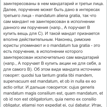
заинтересованы в нем мандатарий и третьи лица.
Далее, поручение может быть дано в интересах
третьего лица - mandatum aliena gratia, так что
сам мандант не заинтересован в исполнении
данного им поручения (напр., А поручает В
купить вещь для С). И такой мандат признается
вполне действительным. Наконец, римские
юристы упоминают и о mandatum tua gratia - это
есть поручение, в исполнении которого
заинтересован исключительно сам мандатарий
(напр., А поручает В купить акции не для себя, а
для самого В). Об этом виде мандата источники
говорят: quodsi tua tantum gratia tibi mandem,
supervacuum est mandatum, et ob in nulla ex eo
actio oritur. И дальше говорится: cujus generis
mandatum magis consilium est, quam mandatum, et
ob id non est obligatorium, quia nemo ex consilio
obligatur, etiamsi non expediat ei, cui dabatur. Итак,