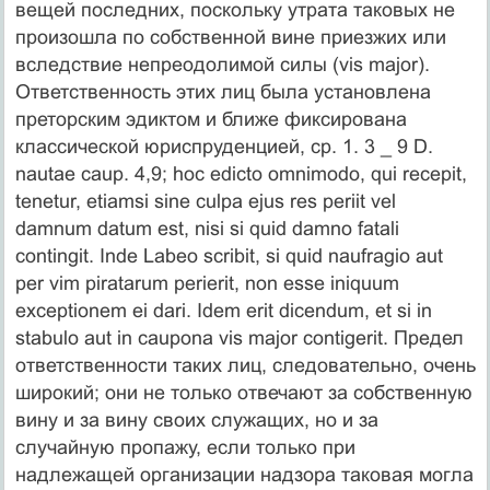
вещей последних, поскольку утрата таковых не
произошла по собственной вине приезжих или
вследствие непреодолимой силы (vis major).
Ответственность этих лиц была установлена
преторским эдиктом и ближе фиксирована
классической юриспруденцией, ср. 1. 3 _ 9 D.
nautae caup. 4,9; hoc edicto omnimodo, qui recepit,
tenetur, etiamsi sine culpa еjus res periit vel
damnum datum est, nisi si quid damno fatali
contingit. Inde Labeo scribit, si quid naufragio aut
per vim piratarum perierit, non esse iniquum
exceptionem ei dari. Idem erit dicendum, et si in
stabulo aut in caupona vis major contigerit. Предел
ответственности таких лиц, следовательно, очень
широкий; они не только отвечают за собственную
вину и за вину своих служащих, но и за
случайную пропажу, если только при
надлежащей организации надзора таковая могла