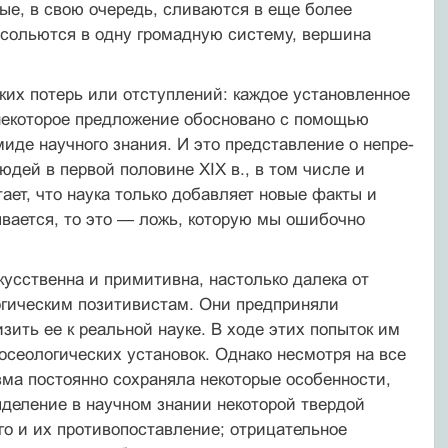
рые, в свою оче­редь, сливаются в еще более
не сольются в одну громадную систему, вершина
ких потерь или отступлений: каждое установленное
 некоторое предложение обосновано с помощью
миде научного знания. И это представление о непре­
­дей в первой половине XIX в., в том числе и
ает, что наука только добавляет новые факты и
сывается, то это — ложь, которую мы ошибочно
кусственна и примитивна, настолько далека от
логическим позитивистам. Они предприняли
ить ее к реальной науке. В ходе этих попыток им
сеологичес­ких установок. Однако несмотря на все
зма постоянно сохраняла некоторые особенности,
ыделение в научном знании некоторой твердой
о и их противопос­тавление; отрицательное