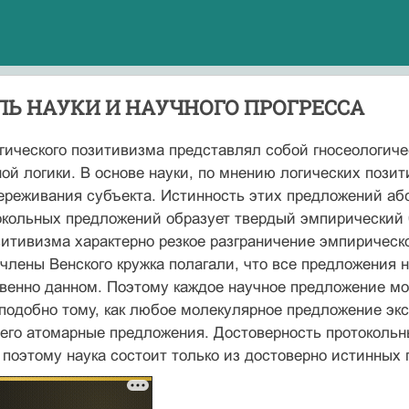
ДЕЛЬ НАУКИ И НАУЧНОГО ПРОГРЕССА
гического позитивизма представлял собой гносеоло­гич
ой логики. В основе науки, по мнению логических позит
реживания субъекта. Истинность этих предложе­ний аб
­кольных предложений образует твердый эмпирический 
зитивизма характерно резкое разграничение эмпирическо
члены Венского кружка полагали, что все предложения
твенно данном. Поэтому каждое научное предложение мо
одобно тому, как любое молекулярное предложение экс
его атомарные предложения. Достоверность протокольн
поэтому наука состоит только из достоверно истинных