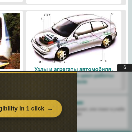
5
Узлы и агрегаты автомобиля.
ые
Четырехтактный цикл работы
ологии
двигателя
Поделитесь с друзьями:
 перенёс пользу информационный материал, или помог в учебе
есь этим сайтом с друзьями и знакомыми.