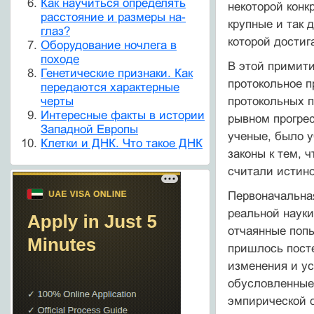
Как научиться определять
некоторой кон­
расстояние и размеры на-
крупные и так 
глаз?
которой достиг
Оборудование ночлега в
походе
В этой примити
Генетические признаки. Как
протокольное п
передаются характерные
протокольных п
черты
Интересные факты в истории
рывном прогрес
Западной Европы
ученые, было у
Клетки и ДНК. Что такое ДНК
законы к тем, 
считали истино
Первоначальная
реальной науки
отчаянные попы
пришлось посте
изменения и ус
обусловленные 
эмпирической о