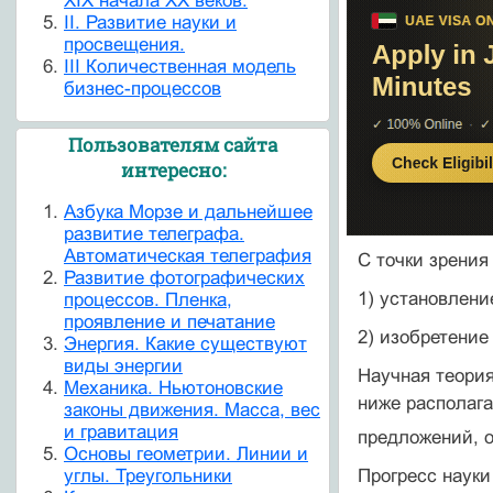
ХIХ начала ХХ веков.
II. Развитие науки и
просвещения.
III Количественная модель
бизнес-процессов
Пользователям сайта
интересно:
Азбука Морзе и дальнейшее
развитие телеграфа.
Автоматическая телеграфия
С точки зрения
Развитие фотографических
1) установлени
процессов. Пленка,
проявление и печатание
2) изобретение
Энергия. Какие существуют
виды энергии
Научная теория
Механика. Ньютоновские
ниже располага
законы движения. Масса, вес
и гравитация
предложений, 
Основы геометрии. Линии и
Прогресс науки
углы. Треугольники