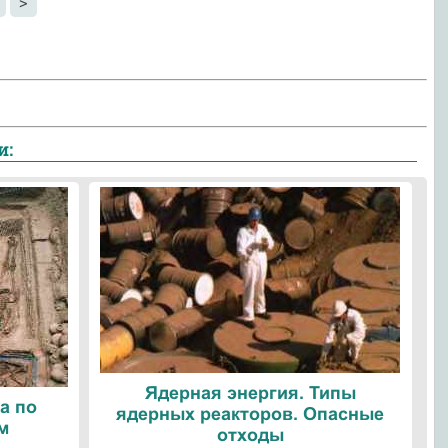
>
и:
Ядерная энергия. Типы
а по
ядерных реакторов. Опасные
м
отходы