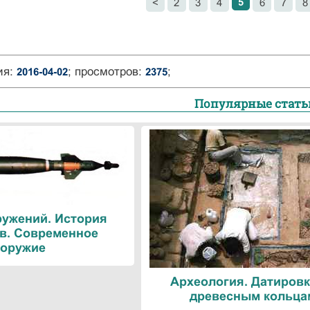
5
<
2
3
4
6
7
8
ия:
; просмотров:
;
2016-04-02
2375
Популярные стать
ружений. История
в. Современное
оружие
Археология. Датировк
древесным кольца