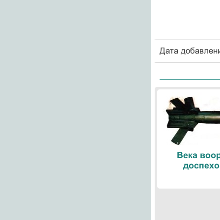
Дата добавлен
Века воо
доспехо