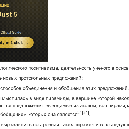
 логического позитивизма, деятельность ученого в ос­н
е новых протокольных предложений;
 способов объединения и обобщения этих предложений.
 мыслилась в виде пирамиды, в вершине которой нахо­д
ются предложения, выводимые из аксиом; вся пирамида
21[21]
обобщением которых она является
.
 выражается в построении таких пирамид и в по­следу