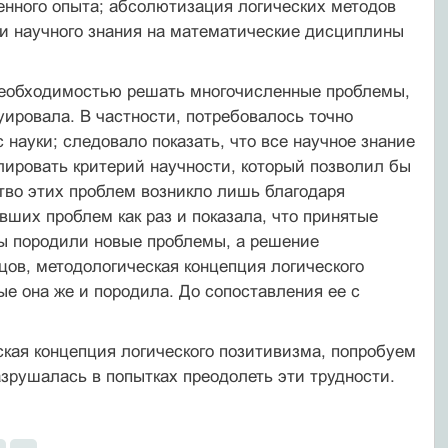
венного опыта; абсолютизация логических методов
ии научного знания на математические дисциплины
 необходимостью решать многочисленные проблемы,
уировала. В частности, потребовалось точно
 науки; следовало показать, что все научное знание
ировать критерий научности, который позволил бы
ство этих проблем возникло лишь благодаря
ших проблем как раз и показала, что принятые
ы породили новые проблемы, а решение
цов, методологическая концепция логического
ые она же и породила. До сопоставления ее с
ская концепция логического позитивизма, попробуем
азрушалась в по­пытках преодолеть эти трудности.