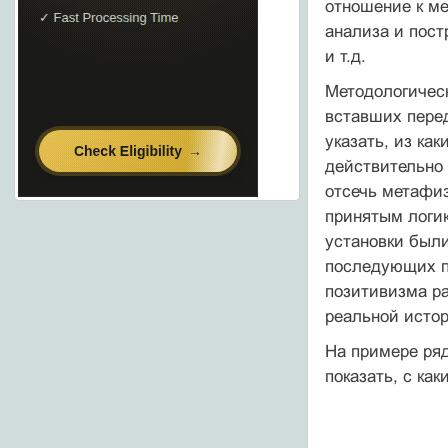
отношение к ме
анализа и пост
и т.д.
Методологичес
вставших перед
указать, из ка
действительно 
отсечь метафиз
принятым логик
установки был
последующих пр
позити­визма р
реальной истор
На примере ряд
показать, с ка