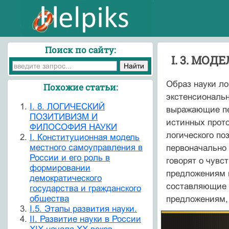
Поиск по сайту:
I. 3. МО
Образ науки ло
Похожие статьи:
экстенсиональн
I. 8. ЛОГИЧЕСКИЙ
выражающие пе
ПОЗИТИВИЗМ И
истинных прото
ФИЛОСОФИЯ НАУКИ
логического по
I. Конституционная модель
местного самоуправления в
первоначально 
России и его роль в
говорят о чувс
формировании
предложениям п
демократического
состав­ляющие 
государства и гражданского
общества
предложениям, 
I.5. Этапы развития науки.
II. Развитие науки в России