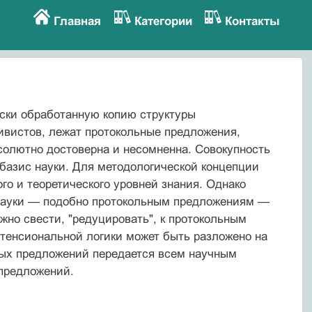
Главная
Категории
Контакты
ески обработанную копию структуры
ивистов, лежат протокольные пред­ложения,
солютно достоверна и несомненна. Совокупность
базис науки. Для методологической концепции
го и теоретического уровней знания. Однако
 нау­ки — подобно протокольным предложениям —
жно свести, "редуцировать", к протокольным
тенсиональной логики может быть разложено на
ых пред­ложений передается всем научным
 предложений.