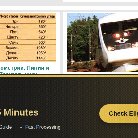
ометрии. Линии и
 Треугольники
Поезда. Современн
железнодорожные техн
Поиск по сайту:
Если вам
– поделит
а вы сможете найти нужную вам информацию.