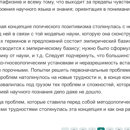
тафизике и всему тому, что выхо­дит за пределы чувст
роения научного языка и знания; ориентация в пониман
кая концепция логического позитивизма столкнулась с
 ней в связи с той моделью науки, которую она сконстр
ких терминов и предложений состоит эмпирический базис
сводится к эмпирическому базису; нужно было сформул
ику от науки, и т.д. Следует подчеркнуть, что большин
о-гносеологическим установкам и неразрешимость встав
и порочными. Попытки решить первоначальные проблем
облем натолкнулось на новые трудности и, в конце кон
азвалилась под грузом тех проблем и сложностей, котор
ией научного познания дело даже не дошло.
а проблем, которые ставила перед собой методоло­гиче
ки­ми трудностями столкнулась эта концепция и как она р