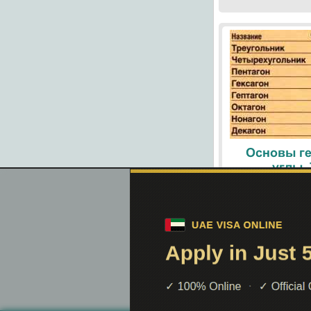
Основы ге
углы.
При помощи поиск