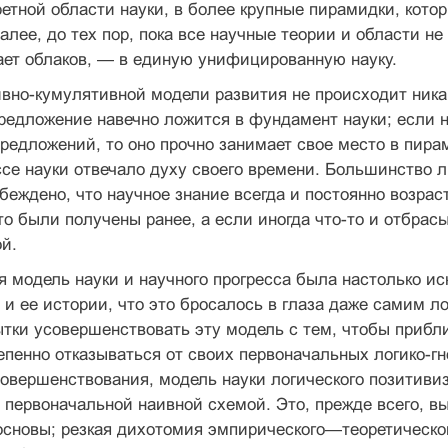
кретной области науки, в более крупные пирамидки, кото
далее, до тех пор, пока все на­учные теории и области 
ает облаков, — в единую унифицированную науку.
вно-кумулятивной модели развития не происходит ни­ка
ред­ложение навечно ложится в фундамент науки; если
редложений, то оно прочно зани­мает свое место в пира
се науки отвечало духу своего времени. Большинство лю
беждено, что научное знание всегда и постоянно возраст
что были получены ранее, а если иногда что-то и отбра
й.
 модель науки и научного прогресса была настолько ис
 и ее истории, что это бросалось в глаза даже самим 
тки усовершенствовать эту модель с тем, чтобы приблиз
пенно отказываться от своих первоначальных логико-гно
овершенствования, модель науки логического позитиви
первоначальной наивной схемой. Это, прежде всего, в
сно­вы; резкая дихотомия эмпирического—теоретическог