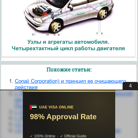
Узлы и агрегаты автомобиля.
Четырехтактный цикл работы двигателя
Похожие статьи:
Conaii Corporation) и принцип ее очищающего
3
действия
I. Общие принципы структурно-функциональной
организации клетки и её компоненты.
Плазмолемма, её структура и функции.
I. Основные принципы
I. Этические принципы психолога
I.3. Основные принципы психологии.
I.3.1. Принцип разомкнутого регулирования