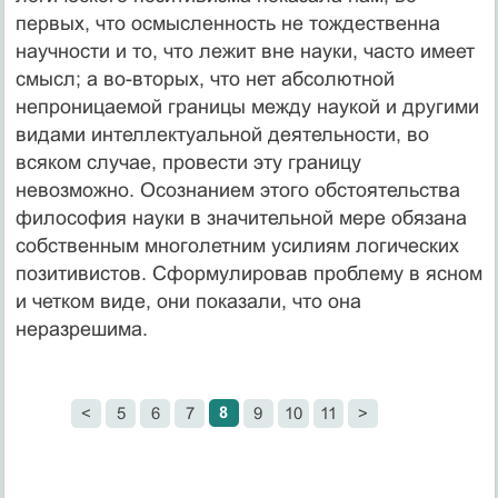
первых, что осмысленность не тож­дественна
научности и то, что лежит вне науки, часто имеет
смысл; а во-вторых, что нет абсолютной
непроницаемой границы между наукой и дру­гими
видами интеллектуальной деятельности, во
всяком случае, провести эту границу
невозможно. Осознанием этого обстоятельства
философия науки в значительной мере обязана
собственным многолетним усилиям логических
позитивистов. Сформулировав проблему в ясном
и четком виде, они показали, что она
неразрешима.
8
<
5
6
7
9
10
11
>