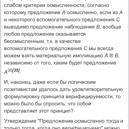
слабом критерии осмысленности, согласно
которому предложение
А
осмысленно, если из
А
и некоторого вспомогательного предложения
С
выво­димо предложение наблюдения
В,
вообще
любое предложение оказывается
бессмысленным, т.к. в качестве
вспомогательного предложения
С
мы все­гда
можем взять материальную импликацию
А
®
В,
независимо от того, каким будет предложение
35
[35]
А
.
И, наконец, даже если бы логическим
позитивистам удалось дать удовлетворительную
формулировку принципа верифицируемости, то
мож­но было бы спросить: что собой
представляет этот принцип?
Утверждение "Предложение осмысленно тогда и
только тогда, когда оно верифицируемо" можно