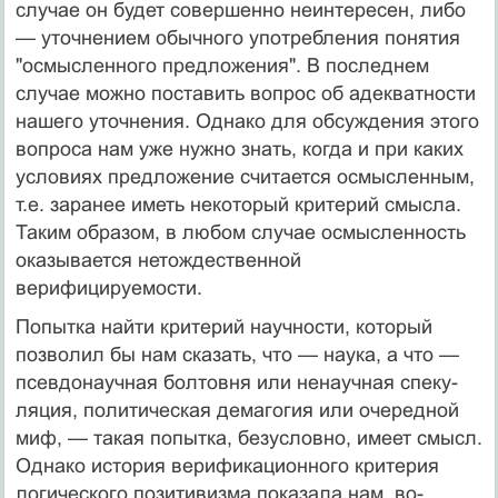
слу­чае он будет совершенно неинтересен, либо
— уточнением обычного упот­ребления понятия
"осмысленного предложения". В последнем
случае можно поставить вопрос об адекватности
нашего уточнения. Однако для обсуждения этого
вопроса нам уже нужно знать, когда и при каких
условиях предложение считается осмысленным,
т.е. заранее иметь некоторый критерий смысла.
Та­ким образом, в любом случае осмысленность
оказывается нетождественной
верифицируемости.
Попытка найти критерий научности, который
позволил бы нам ска­зать, что — наука, а что —
псевдонаучная болтовня или ненаучная спеку­
ляция, политическая демагогия или очередной
миф, — такая попытка, без­условно, имеет смысл.
Однако история верификационного критерия
логи­ческого позитивизма показала нам, во-