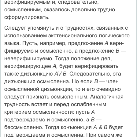
верифицируемым и, сле­довательно,
осмысленным, оказалось довольно трудно
сформулировать.
Следует упомянуть и о трудностях, связанных с
использованием экс­тенсионального логического
языка. Пусть, например, предложение
А
вери­
фицируемо и осмысленно, а предложение
В
—
неверифицируемо. Тогда положение дел,
верифицирующее
А,
будет верифицировать
также дизъюнк­цию
А\/ В.
Следовательно, эта
дизъюнкция осмысленна. Но если
В
— член
осмысленной дизъюнкции, то и его очевидно
следует признать осмыслен­ным. Аналогичная
трудность встает и перед ослабленным
критерием осмысленности: пусть
А
подтверждаемо и осмысленно, а
В
—
бессмысленно. Тогда конъюнкция
А & В
будет
подтверждаема и осмысленна. При самом же