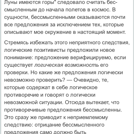
Луны имеются горы" следовало считать бес­
смысленным до начала полетов в космос. В
сущности, бессмысленными оказываются почти
все предложения за исключением тех, которые
описы­вают мое окружение в настоящий момент.
Стремясь избежать этого неприятного следствия,
логические пози­тивисты предложили новое
понимание: предложение верифицируемо, если
существует
логическая возможность
его
проверки. Но какие же предложе­ния логически
невозможно проверить? — Очевидно, те,
которые содержат в себе логическое
противоречие и говорят о логически
невозможной ситуа­ции. Отсюда вытекает, что
противоречивые предложения бессмысленны.
Это сразу же приводит к неприемлемому
следствию: отрицание бессмыс­ленного
предложения само должно быть