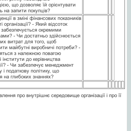
ією, що дозволяє їй орієнтувати
ть на запити покупців?
денції в зміні фінансових показників
і організації? - Який відсоток
 забезпечується окремими
лами? - Чи достатньо здійснюється
них витрат для того, щоб
ити майбутні виробничі потреби? -
яться з належною повагою
і інститути до керівництва
ції? - Чи забезпечує менеджмент
у і податкову політику, що
я на глибоких знаннях?
лення про внутрішнє середовище організації і про її