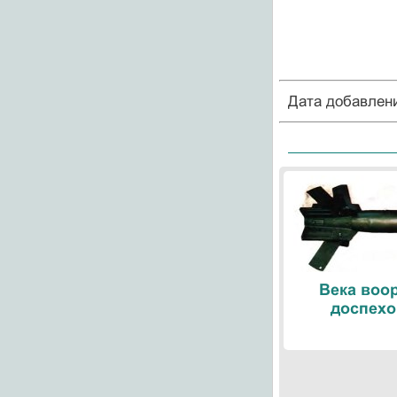
Дата добавлен
Века воо
доспехо