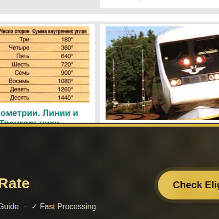
ометрии. Линии и
 Треугольники
Поезда. Современн
железнодорожные техн
Поиск по сайту:
Если вам
– поделит
а вы сможете найти нужную вам информацию.