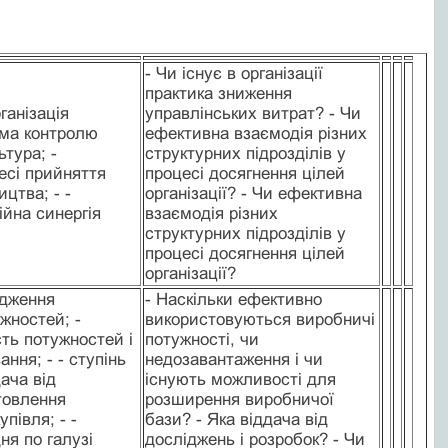
- Чи існує в організації
практика зниження
рганізація
управлінських витрат? - Чи
тема контролю
ефективна взаємодія різних
ьтура; -
структурних підрозділів у
есі прийняття
процесі досягнення цілей
ицтва; - -
організації? - Чи ефективна
ійна синергія
взаємодія різних
структурних підрозділів у
процесі досягнення цілей
організації?
одження
- Наскільки ефективно
жностей; -
використовуються виробничі
ть потужностей і
потужності, чи
ння; - - ступінь
недозавантаження і чи
дача від
існують можливості для
товлення
розширення виробничої
півля; - -
бази? - Яка віддача від
ня по галузі
досліджень і розробок? - Чи