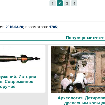
2
1
3
4
ия:
; просмотров:
;
2016-03-20
1705
Популярные стать
ружений. История
в. Современное
оружие
Археология. Датировк
древесным кольца