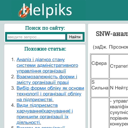
Поиск по сайту:
SNW-аналі
(заДж. Пірсоном
Похожие статьи:
Аналіз і діагноз стану
Сфера
системи адміністративного
Стратег
управління організації
Взаємозалежність форми і
S
змісту організації праці
Сильна
N Нейт
Вибір форми обліку як основи
технології і організації обліку
на підприємстві.
- управ
Види підприємств
кваліфік
харчування|харчування| і
сукупні
принципи організації їх
порівня
діяльності.
конкурен