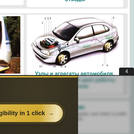
3
Узлы и агрегаты автомобиля.
ые
Четырехтактный цикл работы
ологии
двигателя
Поделитесь с друзьями:
 перенёс пользу информационный материал, или помог в учебе
есь этим сайтом с друзьями и знакомыми.