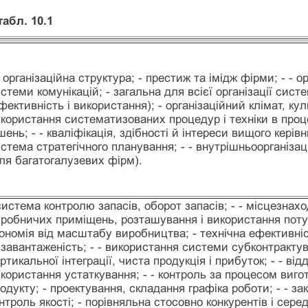
абл. 10.1
- організаційна структура; - престиж та імідж фірми; - - о
стеми комунікацій; - загальна для всієї організації сис
фективність і використання); - організаційний клімат, кул
користання систематизованих процедур і техніки в проц
шень; - - кваліфікація, здібності й інтереси вищого керівн
стема стратегічного планування; - - внутрішньоорганізац
ля багатогалузевих фірм).
система контролю запасів, оборот запасів; - - місцезнах
робничих приміщень, розташування і використання поту
ономія від масштабу виробництва; - технічна ефективніс
 завантаженість; - - використання системи субконтрактува
ртикальної інтеграції, чиста продукція і прибуток; - - від
користання устаткування; - - контроль за процесом виго
одукту; - проектування, складання графіка роботи; - - заку
нтроль якості; - порівняльна стосовно конкурентів і серед