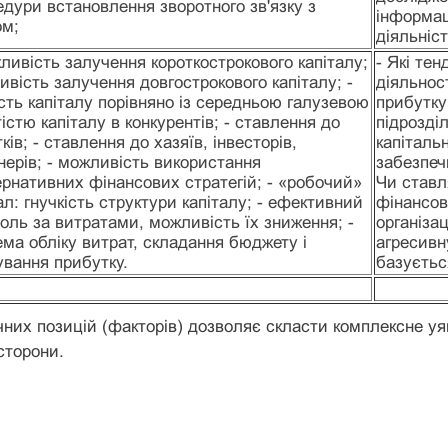
дури встановлення зворотного зв'язку з
інформац
ом;
діяльніс
ливість залучення короткострокового капіталу;
- Які тен
вість залучення довгострокового капіталу; -
діяльност
сть капіталу порівняно із середньою галузевою
прибутку
тістю капіталу в конкурентів; - ставлення до
підрозді
ків; - ставлення до хазяїв, інвесторів,
капіталь
нерів; - можливість використання
забезпеч
рнативних фінансових стратегій; - «робочий»
Чи ставл
ал: гнучкість структури капіталу; - ефективний
фінансов
оль за витратами, можливість їх зниження; -
організа
ма обліку витрат, складання бюджету і
агресивн
ування прибутку.
базуєтьс
чних позицій (факторів) дозволяє скласти комплексне уяв
 сторони.