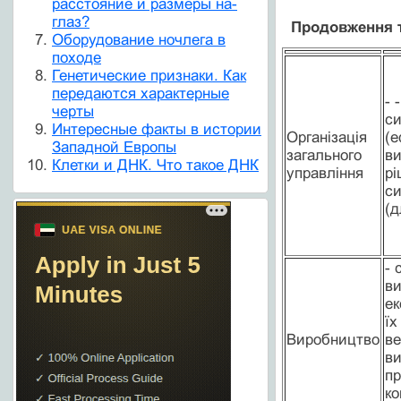
расстояние и размеры на-
глаз?
Продовження т
Оборудование ночлега в
походе
Генетические признаки. Как
передаются характерные
- 
черты
си
Интересные факты в истории
Організація
(е
Западной Европы
загального
ви
Клетки и ДНК. Что такое ДНК
управління
рі
си
(д
- 
ви
ек
їх
Виробництво
ве
ви
пр
ко