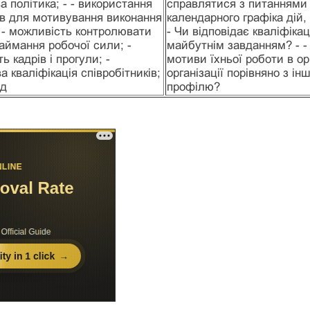
а політика; - - використання
справлятися з питаннями 
в для мотивування виконання
календарного графіка дій,
 - можливість контролювати
- Чи відповідає кваліфікац
аймання робочої сили; -
майбутнім завданням? - - Я
ь кадрів і прогули; -
мотиви їхньої роботи в орг
а кваліфікація співробітників;
організації порівняно з і
ід
профілю?