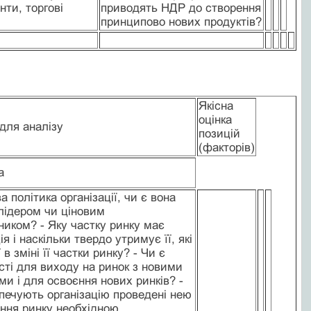
нти, торгові
приводять НДР до створення
принципово нових продуктів?
Якісна
оцінка
 для аналізу
позицій
(факторів)
ка
а політика організації, чи є вона
лідером чи ціновим
ником? - Яку частку ринку має
ія і наскільки твердо утримує її, які
 в зміні її частки ринку? - Чи є
ті для виходу на ринок з новими
ми і для освоєння нових ринків? -
печують організацію проведені нею
ння ринку необхідною