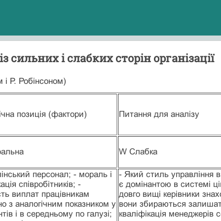
з сильних і слабких сторін організації
 і Р. Робінсоном)
ічна позиція (фактори)
Питання для аналізу
ральна
W Слабка
лінський персонал; - мораль і
- Який стиль управління 
ація співробітників; -
є домінантою в системі ці
сть виплат працівникам
довго вищі керівники знахо
но з аналогічним показником у
вони збираються залишатис
тів і в середньому по галузі;
кваліфікація менеджерів с