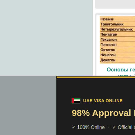
Основы ге
углы.
При помощи поиск