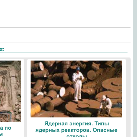
и:
Ядерная энергия. Типы
а по
ядерных реакторов. Опасные
м
отходы