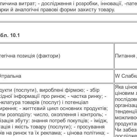
личина витрат; - дослідження і розробки, інновації, -пате
рки й аналогічні правові форми захисту товару.
бл. 10.1
тегічна позиція (фактори)
Питання
йтральна
W Слаб
Яка цінов
дукти (послуги), вироблені фірмою; - збір
ціновим 
ідної інформації про ринок; - частка ринку; -
послідов
клатура товарів (послуг) і потенціал
організац
рення; - життєвий цикл основних продуктів;
тенденції
ли розподілу: число, охоплення і контроль; -
можливос
ізація збуту: знання потреб покупців; - імідж,
продукта
ація і якість товару (послуги); - просування
Чи забез
ів на ринок та їх реклама; - цінова політика; -
дослідже