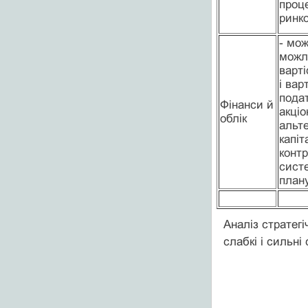
проце
ринк
- мож
можли
варті
і вар
подат
Фінанси й
акціо
облік
альте
капіт
контр
систе
план
Аналіз стратегі
слабкі і сильні