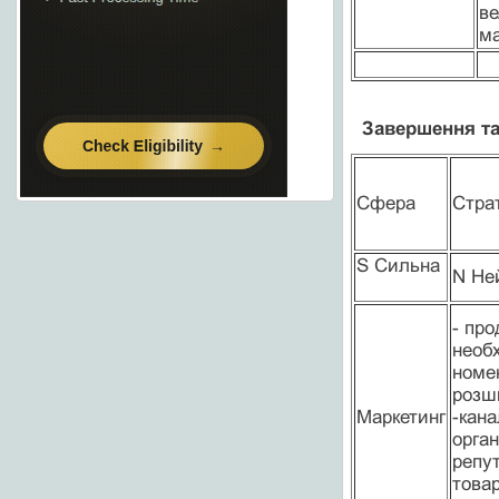
ве
ма
Завершення та
Сфера
Стра
S Сильна
N Не
- про
необх
номен
розши
Маркетинг
-кана
орган
репут
товар