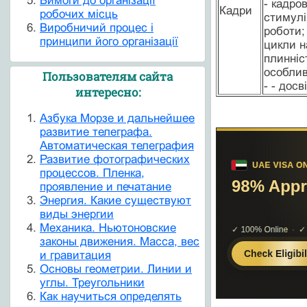
Вимоги до організації
- кадров
Кадри
робочих місць
стимулі
Виробничий процес і
роботи;
принципи його організації
цикли н
плинніст
особлив
Пользователям сайта
- - досв
интересно:
Азбука Морзе и дальнейшее
развитие телеграфа.
Автоматическая телеграфия
Развитие фотографических
процессов. Пленка,
проявление и печатание
Энергия. Какие существуют
виды энергии
Механика. Ньютоновские
законы движения. Масса, вес
и гравитация
Основы геометрии. Линии и
углы. Треугольники
Как научиться определять