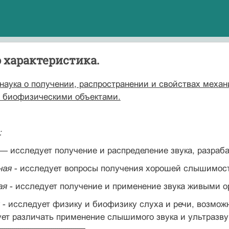
го характеристика.
 наука о получении, распространении и свойствах меха
 биофизическими объектами.
:
— исследует получение и распределение звука, разраб
ная
- исследует вопросы получения хорошей слышимост
ая
- исследует получение и применение звука живыми о
- исследует физику и биофизику слуха и речи, возможн
ет различать применение слышимого звука и ультразву