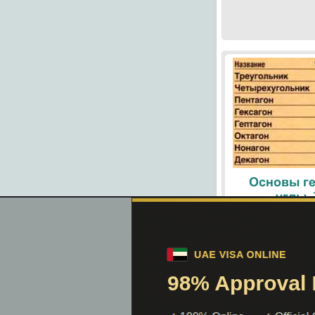
Основы ге
углы.
При помощи поиск