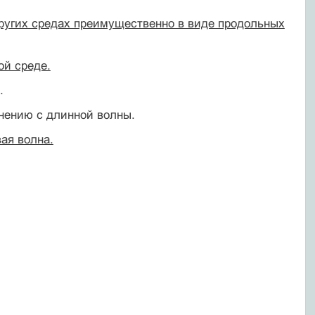
пругих средах преимущественно в виде продольных
ой среде.
.
нению с длинной волны.
вая волна.