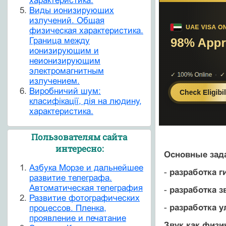
характеристика.
Виды ионизирующих
излучений. Общая
физическая характеристика.
Граница между
ионизирующим и
неионизирующим
электромагнитным
излучением.
Виробничий шум:
класифікації, дія на людину,
характеристика.
Пользователям сайта
интересно:
Основные зад
Азбука Морзе и дальнейшее
-
разработка г
развитие телеграфа.
Автоматическая телеграфия
-
разработка з
Развитие фотографических
-
разработка у
процессов. Пленка,
проявление и печатание
Звук как физи