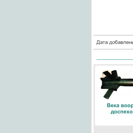
Дата добавлен
Века воо
доспехо