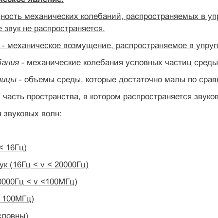
ность механических колебаний, распространяемых в у
е звук не распространяется.
- механическое возмущение, распространяемое в упруг
бания
- механические колебания условных частиц среды
тицы
- объемы среды, которые достаточно малы по срав
 часть пространства, в котором распространяется звуко
 звуковых волн:
< 16Гц)
к (16Гц < v < 20000Гц)
0000Гц < v <100МГц)
> 100МГц)
словны)