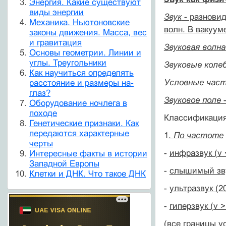
Энергия. Какие существуют
виды энергии
Звук
- разновид
Механика. Ньютоновские
волн. В вакуум
законы движения. Масса, вес
и гравитация
Звуковая волна
Основы геометрии. Линии и
углы. Треугольники
Звуковые коле
Как научиться определять
Условные час
расстояние и размеры на-
глаз?
Звуковое поле
-
Оборудование ночлега в
походе
Классификация
Генетические признаки. Как
передаются характерные
1
.
По частоте
черты
-
инфразвук (v 
Интересные факты в истории
Западной Европы
-
слышимый зву
Клетки и ДНК. Что такое ДНК
-
ультразвук (2
-
гиперзвук (v 
(все границы у