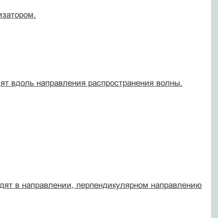
изатором.
дят вдоль направления распространения волны.
одят в направлении, перпендикулярном направлению