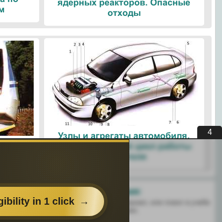
ядерных реакторов. Опасные
м
отходы
3
Узлы и агрегаты автомобиля.
ые
Четырехтактный цикл работы
ологии
двигателя
Поделитесь с друзьями:
 перенёс пользу информационный материал, или помог в учебе
есь этим сайтом с друзьями и знакомыми.