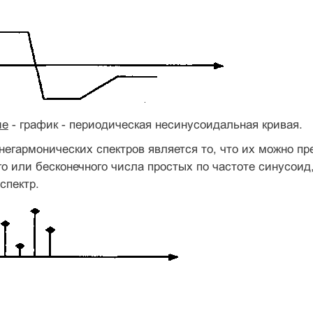
ие
- график - периодическая несинусоидальная кривая.
егармонических спектров является то, что их можно пр
о или бесконечного числа простых по частоте синусои
спектр.