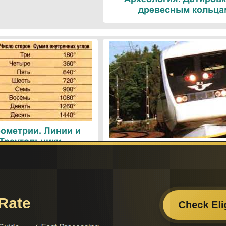
древесным кольца
ометрии. Линии и
 Треугольники
Поезда. Современн
железнодорожные техн
Поиск по сайту:
Если вам
– поделит
а вы сможете найти нужную вам информацию.