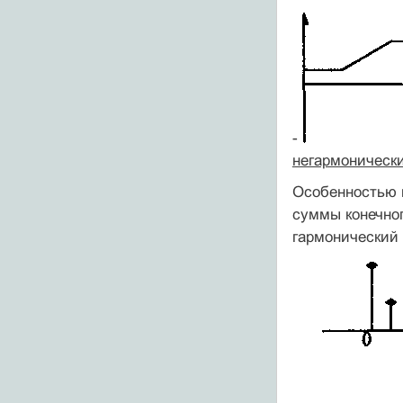
-
негармоническ
Особенностью н
суммы конечног
гармонический 