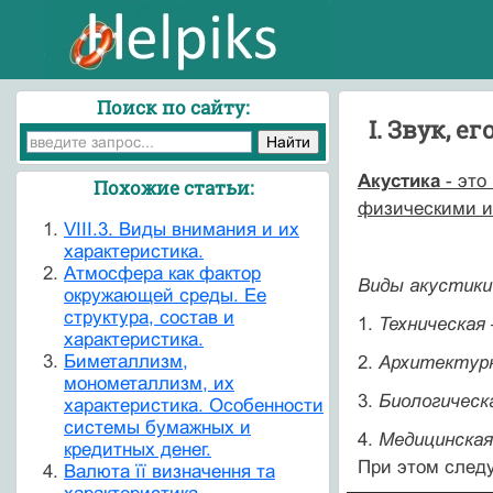
Поиск по сайту:
I. Звук, е
Акустика
- это
Похожие статьи:
физическими и
VIII.3. Виды внимания и их
характеристика.
Атмосфера как фактор
Виды акустики
окружающей среды. Ее
структура, состав и
1.
Техническая
характеристика.
Биметаллизм,
2.
Архитектур
монометаллизм, их
3.
Биологическ
характеристика. Особенности
системы бумажных и
4.
Медицинская
кредитных денег.
При этом следу
Валюта її визначення та