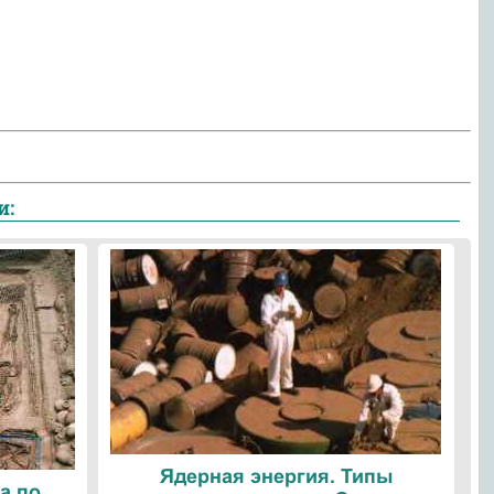
и:
Ядерная энергия. Типы
а по