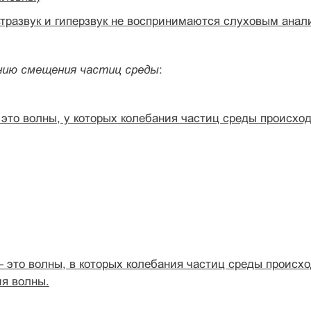
тразвук и гиперзвук не воспринимаются слуховым анал
нию смещения частиц среды
:
 это волны, у которых колебания частиц среды происхо
 это волны, в которых колебания частиц среды происх
ия волны.