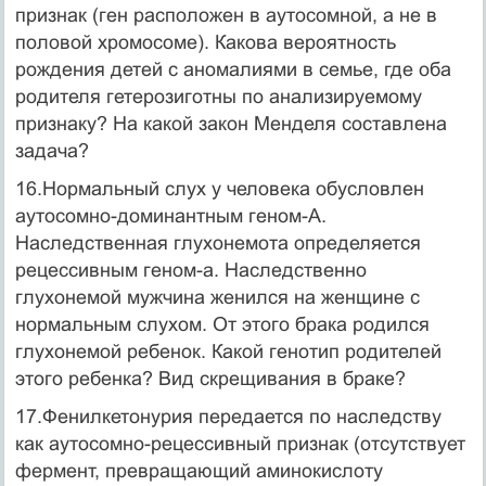
признак (ген расположен в аутосомной, а не в
половой хромосоме). Какова вероятность
рождения детей с аномалиями в семье, где оба
родителя гетерози­готны по анализируемому
признаку? На какой закон Менделя составлена
зада­ча?
16.Нормальный слух у человека обусловлен
аутосомно-доминантным геном-А.
Наследственная глухонемота определяется
рецессивным геном-а. Наследственно
глухонемой мужчина женился на женщине с
нормальным слухом. От этого брака родился
глухонемой ребенок. Какой генотип родителей
этого ребенка? Вид скрещивания в браке?
17.Фенилкетонурия передается по наследству
как аутосомно-рецессивный при­знак (отсутствует
фермент, превращающий аминокислоту