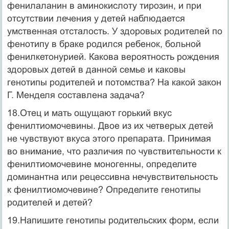
фенилаланин в ами­нокислоту тирозин, и при
отсутствии лечения у детей наблюдается
умственная отсталость. У здоровых родителей по
фенотипу в браке родился ребенок, боль­ной
фенилкетонурией. Какова вероятность рождения
здоровых детей в данной семье и каковы
генотипы родителей и потомства? На какой закон
Г. Менделя составлена задача?
18.Отец и мать ощущают горький вкус
фенилтиомочевины. Двое из их четверых детей
не чувствуют вкуса этого препарата. Принимая
во внимание, что различия по чувствительности к
фенилтиомочевине моногенны, определите
доминантна или рецессивна нечувствительность
к фенилтиомочевине? Опреде­лите генотипы
родителей и детей?
19.Напишите генотипы родительских форм, если