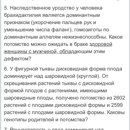
5. Наследственное уродство у человека
брахидактилия является доминантным
признаком (укорочение пальцев рук и
уменьшение числа фаланг), гомозиготы по
доминантным аллелям нежизнеспособны. Какое
потомство можно ожидать в браке зд
оровой
женщины с мужчиной, облада
ющим этим
дефектом?
6. У фигурной тыквы дисковидная форма плода
доминирует над шаровидной (круглой). От
скрещивания растений тыквы с дисковидной
формой плодов с растениями, имеющими
шаровидные плоды, получено потомство из 2602
рас­тений с плодами дисковидной формы и 2599
растений с плодами шаровидной формы. Каковы
генотипы родителей и потомства?
7. Раннеспелость у овса доминирует над