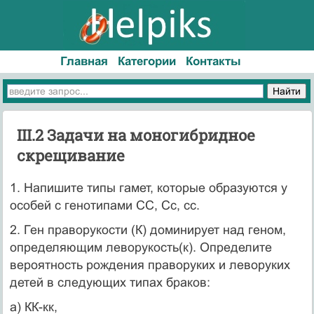
Главная
Категории
Контакты
III.2 Задачи на моногибридное
скрещивание
1. Напишите типы гамет, которые образуются у
особей с генотипами СС, Сс, cc.
2. Ген праворукости (К) доминирует над геном,
определяющим леворукость(к). Определите
вероятность рождения праворуких и леворуких
детей в следую­щих типах браков:
а) КК-кк,