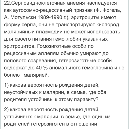
22.Серповидноклеточная анемия наследуется
как аутосомно-рецессивный при­знак (Ф. Фогель,
А. Мотульски 1989-1990 г.), эритроциты имеют
форму серпа, они не транспортируют кислород,
малярийный плазмодий не может использо­вать
для своего питания гемоглобин указанных
эритроцитов. Гомозиготные особи по
рецессивным аллелям обычно умирают до
полового созревания, гете­розиготные особи
содержат до 40 % аномального гемоглобина и не
болеют ма­лярией.
1) какова вероятность рождения детей,
неустойчивых к малярии, в семье, где оба
родителя устойчивы к этому паразиту?
2) какова вероятность рождения детей,
устойчивых к малярии, в семье, где один из
родителей гетерозиготен в отношении