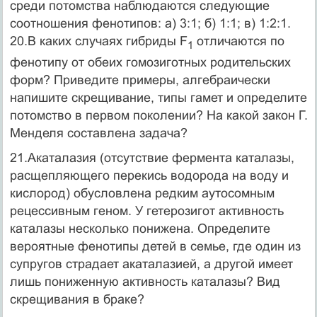
среди потомства наблюдают­ся следующие
соотношения фенотипов: а) 3:1; б) 1:1; в) 1:2:1.
20.В каких случаях гибриды F
отличаются по
1
фенотипу от обеих гомозигот­ных родительских
форм? Приведите примеры, алгебраически
напишите скре­щивание, типы гамет и определите
потомство в первом поколении? На какой закон Г.
Менделя составлена задача?
21.Акаталазия (отсутствие фермента каталазы,
расщепляющего перекись водо­рода на воду и
кислород) обусловлена редким аутосомным
рецессивным геном. У гетерозигот активность
каталазы несколько понижена. Определите
вероятные фенотипы детей в семье, где один из
супругов страдает акаталазией, а другой имеет
лишь пониженную активность каталазы? Вид
скрещивания в браке?