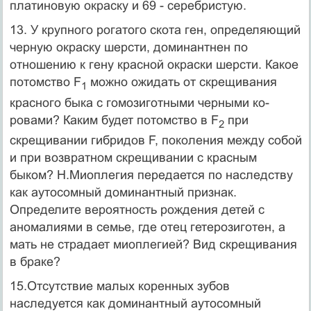
пла­тиновую окраску и 69 - серебристую.
13. У крупного рогатого скота ген, определяющий
черную окраску шерсти, доминантнен по
отношению к гену красной окраски шерсти. Какое
потомство F
можно ожидать от скрещивания
1
красного быка с гомозиготными черными ко­
ровами? Каким будет потомство в F
при
2
скрещивании гибридов F, поколения между собой
и при возвратном скрещивании с красным
быком? Н.Миоплегия передается по наследству
как аутосомный доминантный при­знак.
Определите вероятность рождения детей с
аномалиями в семье, где отец гетерозиготен, а
мать не страдает миоплегией? Вид скрещивания
в браке?
15.Отсутствие малых коренных зубов
наследуется как доминантный аутосом­ный