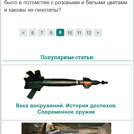
было в потомстве с розовыми и белыми цветами
и ка­ковы их генотипы?
9
<
6
7
8
10
11
12
>
Популярные статьи:
Века вооружений. История доспехов.
Современное оружие