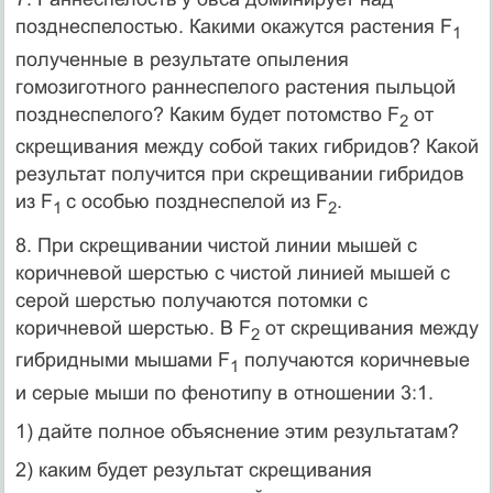
позднеспелостью. Какими окажутся растения F
1
полученные в результате опыления
гомозиготного раннеспелого растения пыльцой
позднеспелого? Каким будет потомство F
от
2
скрещивания между собой таких гибридов? Какой
результат получится при скрещивании гибридов
из F
с особью позднеспелой из F
.
1
2
8. При скрещивании чистой линии мышей с
коричневой шерстью с чистой ли­нией мышей с
серой шерстью получаются потомки с
коричневой шерстью. В F
от скрещивания между
2
гибридными мышами F
получаются коричневые
1
и се­рые мыши по фенотипу в отношении 3:1.
1) дайте полное объяснение этим результатам?
2) каким будет результат скрещивания