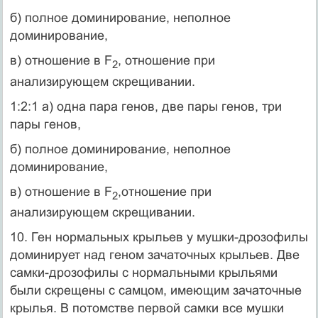
б) полное доминирование, неполное
доминирование,
в) отношение в F
, отношение при
2
анализирующем скрещивании.
1:2:1 а) одна пара генов, две пары генов, три
пары генов,
б) полное доминирование, неполное
доминирование,
в) отношение в F
,отношение при
2
анализирующем скрещивании.
10. Ген нормальных крыльев у мушки-дрозофилы
доминирует над геном зача­точных крыльев. Две
самки-дрозофилы с нормальными крыльями
были скре­щены с самцом, имеющим зачаточные
крылья. В потомстве первой самки все мушки