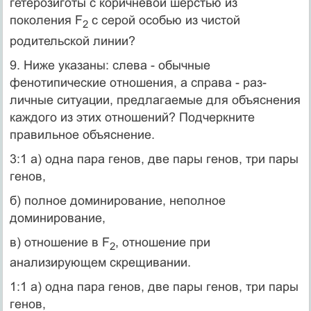
гетерозиготы с коричневой шер­стью из
поколения F
с серой особью из чистой
2
родительской линии?
9. Ниже указаны: слева - обычные
фенотипические отношения, а справа - раз­
личные ситуации, предлагаемые для объяснения
каждого из этих отношений? Подчеркните
правильное объяснение.
3:1 а) одна пара генов, две пары генов, три пары
генов,
б) полное доминирование, неполное
доминирование,
в) отношение в F
, отношение при
2
анализирующем скрещивании.
1:1 а) одна пара генов, две пары генов, три пары
генов,