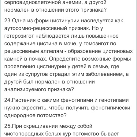
серповидноклеточной ане­мии, а другой
нормален в отношении этого признака?
23.Одна из форм цистинурии наследуется как
аутосомно-рецессивный признак. Но у
гетерозигот наблюдается лишь повышенное
содержание цистина в моче, у гомозигот по
рецессивным аллелям - образование цистиновых
камней в поч­ках. Определите возможные формы
проявления цистинурии у детей в семье, где
один из супругов страдал этим заболеванием, а
другой был нормален в от­ношении
анализируемого признака?
24.Растения с какими фенотипами и генотипами
нужно скрестить, чтобы полу­чить фенотипически
однородное потомство?
25.При скрещивании между собой
чистопородных белых кур потомство бывает