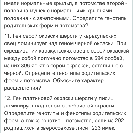
имели нормальные крылья, в потомстве второй -
половина мушек с нормальными крыльями,
половина - с зачаточными. Определите генотипы
ро­дительских форм и потомства?
11. Ген серой окраски шерсти у каракульских
овец доминирует над геном чер­ной окраски. При
скрещивании каракульских овец с серой окраской
между со­бой получено потомство в 594 особей,
из них 396 ягнят с серой окраской, ос­тальные с
черной. Определите генотипы родительских
форм и потомства. Объ­ясните характер
расщепления?
12. Ген платиновой окраски шерсти у лисиц
доминирует над геном серебристой окраски.
Определите генотипы и фенотипы родительских
форм, а также гено­типы потомства, если из 292
родившихся в зверосовхозе лисят 223 имеют