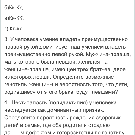
б)Кк-Кк,
в)Кк-КК,
г) Кк-кк.
3. У человека умение владеть преимущественно
правой рукой доминирует над умением владеть
преимущественно левой рукой. Мужчина-правша,
мать ко­торого была левшой, женился на
женщине-правше, имеющей трех братьев, двое
из которых левши. Определите возможные
генотипы женщины и веро­ятность того, что дети,
родившиеся от этого брака, будут левшами?
4. Шестипалость (полидактилия) у человека
наследуется как доминантный признак.
Определите вероятность рождения здоровых
детей в семье, где оба родителя страдают
данным дефектом и гетерозиготны по генотипу.