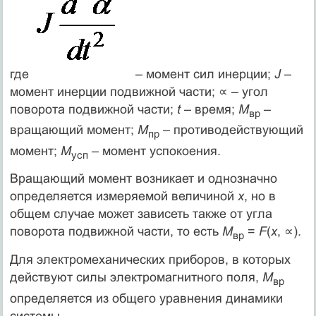
где
– момент сил инерции;
J
–
момент инерции подвижной части; ∝ – угол
поворота подвижной части;
t
– время;
М
–
вр
вращающий момент;
М
– противодействующий
пр
момент;
М
– момент успокоения.
усп
Вращающий момент возникает и однозначно
определяется измеряемой величиной
х
, но в
общем случае может зависеть также от угла
поворота подвижной части, то есть
М
=
F
(
x
, ∝).
вр
Для электромеханических приборов, в которых
действуют силы электромагнитного поля,
М
вр
определяется из общего уравнения динамики
системы