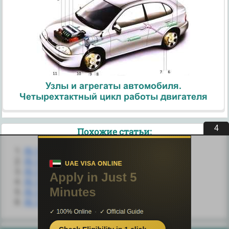
Узлы и агрегаты автомобиля.
Четырехтактный цикл работы двигателя
3
Похожие статьи:
III.1. Развитие психики в филогенезе.
III.1. Типовые звенья САР
III.1.1. Безынерционное звено
III.1.2 Инерционное звено
III.1.3. Интегрирующее звено
III.1.4. Дифференцирующее звено