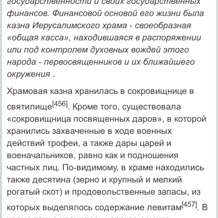
государственности и своих государственных
финансов. Финансовой основой его жизни была
казна Иерусалимского храма ‑ своеобразная
«общая касса», находившаяся в распоряжении
или под контролем духовных вождей этого
народа ‑ первосвященников и их ближайшего
окружения
.
Храмовая казна хранилась в сокровищнице в
[456]
святилище
. Кроме того, существовала
«сокровищница посвященных даров», в которой
хранились захваченные в ходе военных
действий трофеи, а также дары царей и
военачальников, равно как и подношения
частных лиц. По‑видимому, в храме находились
также десятина (зерно и крупный и мелкий
рогатый скот) и продовольственные запасы, из
[457]
которых выделялось содержание левитам
. В