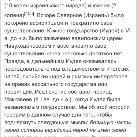
(10 колен израильского народа) и южное (2
[455]
колена)
. Вскоре Северное (Израиль) было
покорено ассирийцами и прекратило свое
существование. Южное государство (Иудея) в VI
в. до н.э. было захвачено вавилонским царем
Навуходоносором и восстановило свое
существование через несколько десятков лет.
Правда, в дальнейшем Иудея оказывалась
последовательно под владычеством египетских
царей, сирийских царей и римских императоров ‑
на правах вассального государства или
провинции. Исключение составил период
Маккавеев (II‑I вв. до н.э.), когда Иудея была
независимым государством. Мы об этой истории
говорим в данном случае для того, чтобы
подчеркнуть следующую мысль:
большую часть
своей истории еврейский народ не имел своей