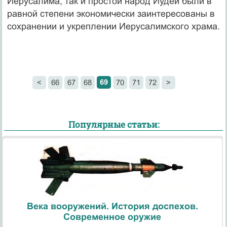
Иерусалима, так и простой народ Иудеи были в
равной степени экономически заинтересованы в
сохранении и укреплении Иерусалимского храма.
69
<
66
67
68
70
71
72
>
Популярные статьи:
Века вооружений. История доспехов.
Современное оружие