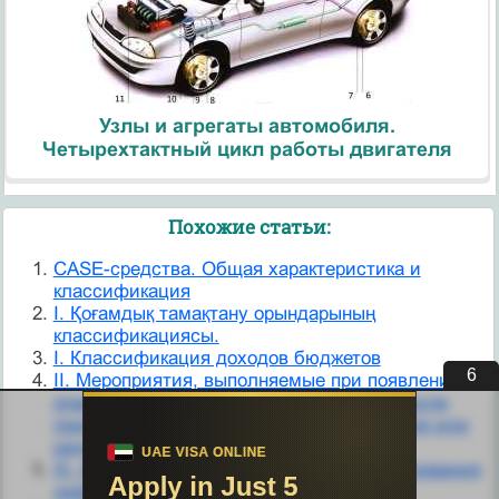
Узлы и агрегаты автомобиля.
Четырехтактный цикл работы двигателя
Похожие статьи:
CASE-средства. Общая характеристика и
классификация
I. Қоғамдық тамақтану орындарының
классификациясы.
I. Классификация доходов бюджетов
5
II. Мероприятия, выполняемые при появлении
опасности радиоактивного заражения (после
применения противником ядерного оружия или
радиационной аварии).
III. Классификация источников финансирования
дефицитов бюджетов