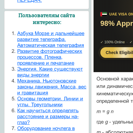
ПЕРЕДАЧ.
Пользователям сайта
интересно:
Азбука Морзе и дальнейшее
развитие телеграфа.
Автоматическая телеграфия
Развитие фотографических
процессов. Пленка,
проявление и печатание
Энергия. Какие существуют
виды энергии
Основной харак
Механика. Ньютоновские
или динамическ
законы движения. Масса, вес
и гравитация
кинематическую
Основы геометрии. Линии и
определенной т
углы. Треугольники
Как научиться определять
m = g n
расстояние и размеры на-
где
g
- удельны
глаз?
Оборудование ночлега в
m
- абсолютная 