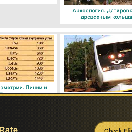
Археология. Датировк
древесным кольца
ометрии. Линии и
 Треугольники
Поезда. Современн
железнодорожные техн
Поиск по сайту:
Если вам