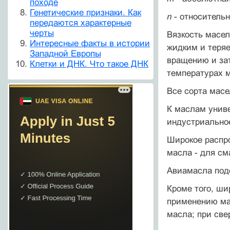
походе
Генетические признаки. Как
n
- относительн
передаются характерные
черты
Вязкость масе
Интересные факты в истории
жидким и теряе
Западной Европы
вращению и зат
Клетки и ДНК. Что такое ДНК
температурах 
Все сорта масе
К маслам униве
индустриальное
Широкое распро
масла - для см
Авиамасла под
Кроме того, ши
применению мас
масла; при све