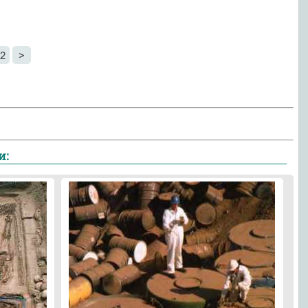
2
>
и: