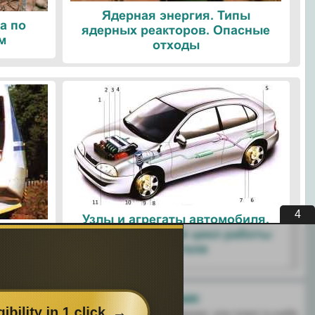
Ядерная энергия. Типы
а по
ядерных реакторов. Опасные
м
отходы
4
Узлы и агрегаты автомобиля.
ые
Четырехтактный цикл работы
ологии
двигателя
Поделитесь с друзьями:
 перенёс пользу информационный материал, или помог в учебе