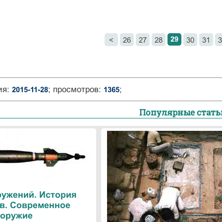
29
<
26
27
28
30
31
3
ия:
; просмотров:
;
2015-11-28
1365
Популярные стать
ружений. История
в. Современное
оружие