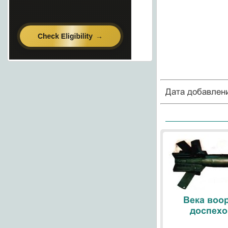
Дата добавлен
Века воо
доспехо