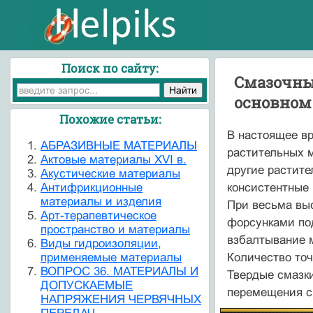
Поиск по сайту:
Смазочны
основном
Похожие статьи:
В настоящее в
АБРАЗИВНЫЕ МАТЕРИАЛЫ
растительных 
Актовые материалы XVI в.
другие растите
Акустические материалы
Антифрикционные
консистентные 
материалы и изделия
При весьма выс
Арт-терапевтическое
форсунками под
пространство и материалы
взбалтывание м
Виды гидроизоляции,
применяемые материалы
Количество то
ВОПРОС 36. МАТЕРИАЛЫ И
Твердые смазки
ДОПУСКАЕМЫЕ
перемещения с
НАПРЯЖЕНИЯ ЧЕРВЯЧНЫХ