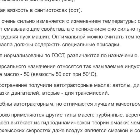
ая вязкость в сантистоксах (сст).
л очень сильно изменяется с изменением температуры:
т смазывающие свойства, а с понижением оно сильно г
рудняя пуск машин. Оптимальной можно считать темпер
масла должны содержать специальные присадки.
л нормализованы по ГОСТ, различаются по назначению.
рсального назначения относятся так называемые индус
 масло - 50 (вязкость 50 сст при 50°С).
странение получили автотракторные масла: автолы, ди
азки двигателей, вторые - для трансмиссий.
обны автотракторным, но отличаются лучшим качеством
роко применяются другие типы масел: турбинные, вере
ел вытекает из гидродинамической теории смазки: чем
рхвысоких скоростях даже воздух является смазкой и со