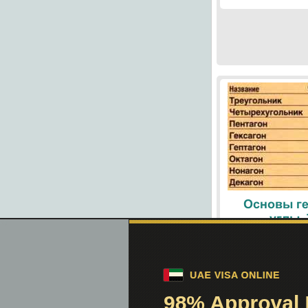
Основы ге
углы.