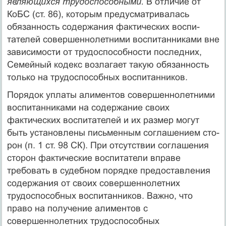
являющихся трудоспособными.
В отличие от
КоБС (ст. 86), которым пре­дусматривалась
обязанность содержания фактических воспи­
тателей совершеннолетними воспитанниками вне
зависимости от трудоспособности последних,
Семейный кодекс возлагает та­кую обязанность
только на трудоспособных воспитанников.
Порядок уплаты алиментов совершеннолетними
воспитан­никами на содержание своих
фактических воспитателей и их размер могут
быть установлены письменным соглашением сто­
рон (п. 1 ст. 98 СК). При отсутствии соглашения
сторон факти­ческие воспитатели вправе
требовать в судебном порядке пре­доставления
содержания от своих совершеннолетних
трудоспо­собных воспитанников. Важно, что
право на получение али­ментов с
совершеннолетних трудоспособных