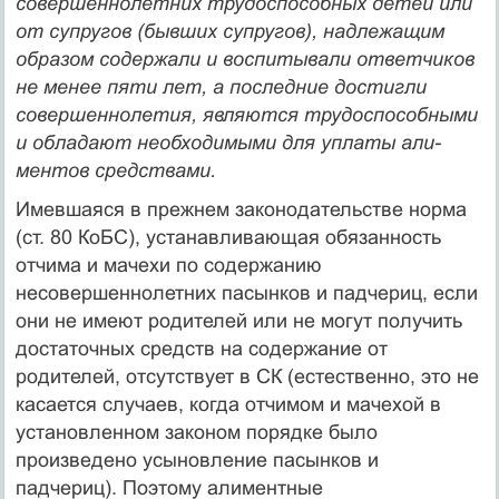
совершеннолетних трудоспо­собных детей или
от супругов (бывших супругов), надлежа­щим
образом содержали и воспитывали ответчиков
не менее пяти лет, а последние достигли
совершеннолетия, являются трудоспособными
и обладают необходимыми для уплаты али­
ментов средствами.
Имевшаяся в прежнем законодательстве норма
(ст. 80 КоБС), устанавливающая обязанность
отчима и мачехи по содержанию
несовершеннолетних пасынков и падчериц, если
они не имеют родителей или не могут получить
достаточных средств на содержание от
родителей, отсутствует в СК (естественно, это не
касается случаев, когда отчимом и мачехой в
установ­ленном законом порядке было
произведено усыновление па­сынков и
падчериц). Поэтому алиментные