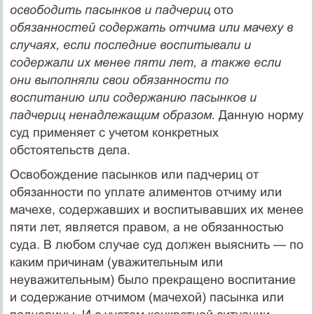
освободить па­сынков и падчериц
ото
обязанностей содержать отчима или мачеху в
случаях, если последние воспитывали и
содержали их менее пяти лет, а также если
они выполняли свои обязаннос­ти по
воспитанию или содержанию пасынков и
падчериц не­надлежащим образом.
Данную норму
суд применяет с учетом конкретных
обстоятельств дела.
Освобождение пасынков или падчериц от
обязанности по уплате алиментов отчиму или
мачехе, содержавших и воспи­тывавших их менее
пяти лет, является правом, а не обязанно­стью
суда. В любом случае суд должен выяснить — по
каким причинам (уважительным или
неуважительным) было прекра­щено воспитание
и содержание отчимом (мачехой) пасынка или