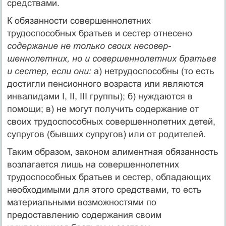
средствами.
К обязанности совершеннолетних
трудоспособных брать­ев и сестер отнесено
содержание не только своих несовер­
шеннолетних, но и совершеннолетних братьев
и сестер, если они:
а) нетрудоспособны (то есть
достигли пенсионного возра­ста или являются
инвалидами I, II, III группы); б) нуждаются в
помощи; в) не могут получить содержание от
своих трудо­способных совершеннолетних детей,
супругов (бывших супру­гов) или от родителей.
Таким образом, законом алиментная обязанность
возлага­ется лишь на совершеннолетних
трудоспособных братьев и се­стер, обладающих
необходимыми для этого средствами, то есть
материальными возможностями по
предоставлению содержа­ния своим