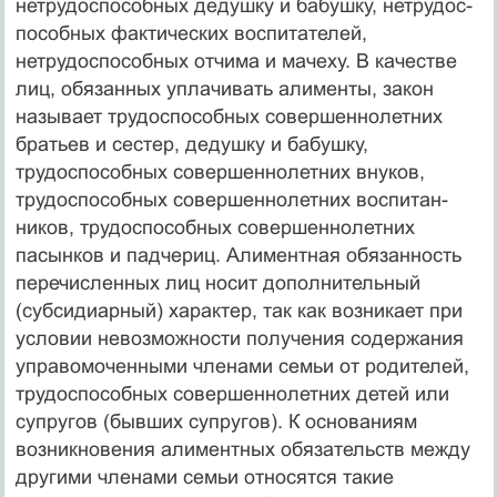
нетрудоспособных дедушку и бабушку, нетрудос­
пособных фактических воспитателей,
нетрудоспособных отчи­ма и мачеху. В качестве
лиц, обязанных уплачивать алимен­ты, закон
называет трудоспособных совершеннолетних
брать­ев и сестер, дедушку и бабушку,
трудоспособных совершенно­летних внуков,
трудоспособных совершеннолетних воспитан­
ников, трудоспособных совершеннолетних
пасынков и падче­риц. Алиментная обязанность
перечисленных лиц носит допол­нительный
(субсидиарный) характер, так как возникает при
условии невозможности получения содержания
управомоченными членами семьи от родителей,
трудоспособных совершен­нолетних детей или
супругов (бывших супругов). К основаниям
возникновения алиментных обязательств между
другими члена­ми семьи относятся такие