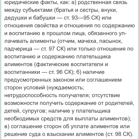
юридические факты, как: а) родствен­ная связь
между субъектами (братья и сестры, внуки,
дедушки и бабушки — ст. 93—95 СК) или
отношения свойства и отношения по содержанию
и воспитанию в прошлом лица, обязанного уп­
лачивать алименты (отчим, мачеха, пасынок,
падчерица — ст. 97 СК) или только отношения по
воспитанию и содержанию платель­щика
алиментов (фактические воспитатели и
воспитанники — ст. 96 СК); б) наличие
предусмотренных законом или соглаше­нием
сторон условий (нуждаемость;
нетрудоспособность получа­теля; отсутствие
возможности получить содержание от родите­лей,
детей, супругов; наличие у плательщика
необходимых средств для выплаты алиментов);
в) соглашение сторон об уплате алиментов или
решение суда о взыскании алиментов (ст. 98 СК).