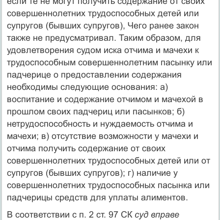
если те не могут получить содержание от своих
совершеннолетних трудоспособных детей или
супругов (бывших супругов), Чего ранее закон
также не предусматри­вал. Таким образом, для
удовлетворения судом иска отчима и мачехи к
трудоспособным совершеннолетним пасынку или
пад­черице о предоставлении содержания
необходимы следующие основания: а)
воспитание и содержание отчимом и мачехой в
прошлом своих падчериц или пасынков; б)
нетрудоспособность и нуждаемость отчима и
мачехи; в) отсутствие возможности у мачехи и
отчима получить содержание от своих
совершенно­летних трудоспособных детей или от
супругов (бывших супру­гов); г) наличие у
совершеннолетних трудоспособных пасынка или
падчерицы средств для уплаты алиментов.
В соответствии с п. 2 ст. 97 СК
суд вправе