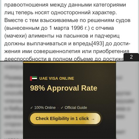
правоотношения меж­ду данными категориями
лиц теперь носят односторонний ха­рактер.
Вместе с тем взыскиваемые по решениям судов
(выне­сенным до 1 марта 1996 г.) с отчима
(мачехи) алименты на па­сынков и падчериц
должны выплачиваться и впредь[493] до дости­
жения ими совершеннолетия или приобретения
1
дееспособнос­ти в полном объеме до достижения
совершеннолетия.
Размер алиментов, взыскиваемых на других
членов семьи в судебном порядке.
Размер,
способы и порядок уплаты алимен­тов на других
членов семьи (братьев и сестер, внуков, дедушек
и бабушек, фактических воспитателей, отчима и
мачехи) может быть установлен соглашением
сторон (п. 1 ст. 98 СК). Та­кое соглашение
заключается в письменной форме и подлежит