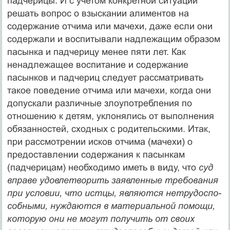
падчерицы. И с учетом конкретной ситуации
решать воп­рос о взыскании алиментов на
содержание отчима или маче­хи, даже если они
содержали и воспитывали надлежащим об­разом
пасынка и падчерицу менее пяти лет. Как
ненадлежа­щее воспитание и содержание
пасынков и падчериц следует рассматривать
такое поведение отчима или мачехи, когда они
допускали различные злоупотребления по
отношению к де­тям, уклонялись от выполнения
обязанностей, сходных с ро­дительскими. Итак,
при рассмотрении исков отчима (мачехи) о
предоставлении содержания к пасынкам
(падчерицам) необхо­димо иметь в виду, что
суд
вправе удовлетворить заявленные требования
при условии, что истцы, являются нетрудоспо­
собными, нуждаются в материальной помощи,
которую они не могут получить от своих