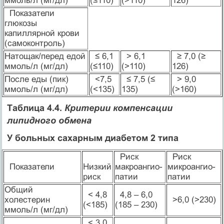
ммоль/л (мг/дл)
(≤110)
(>110)
126)
Показатели
глюкозы
капиллярной крови
(самоконтроль)
Натощак/перед едой
≤ 6,1
> 6,1
≥ 7,0 (≥
ммоль/л (мг/дл)
(≤110)
(>110)
126)
После еды (пик)
<7,5
≤ 7,5 (≤
> 9,0
ммоль/л (мг/дл)
(<135)
135)
(>160)
Таблица 4.4.
Критерии компенсации
липидного обмена
У больных сахарным диабетом 2 типа
Риск
Риск
Показатели
Низкий
макроангио-
микроангио-
риск
патии
патии
Общий
< 4,8
4,8 – 6,0
холестерин
>6,0 (>230)
(<185)
(185 – 230)
ммоль/л (мг/дл)
< 3,0