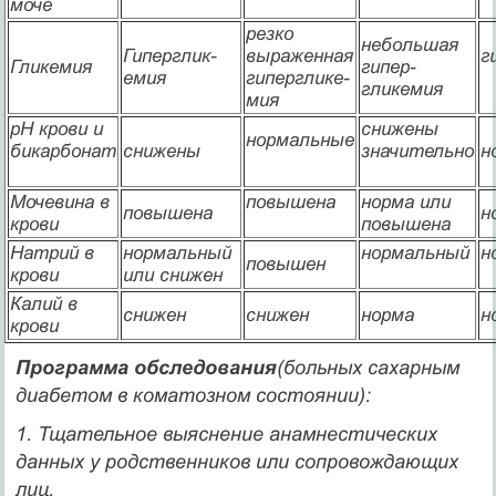
моче
резко
небольшая
Гиперглик-
выражен­ная
г
Гликемия
гипер­
емия
гиперглике­
гликемия
мия
рН крови и
снижены
нормальные
бикарбонат
снижены
значительно
н
Мочевина в
повышена
норма или
повышена
н
крови
повыше­на
Натрий в
нормальный
нормальный
н
повышен
крови
или снижен
Калий в
снижен
снижен
норма
н
крови
Программа обследования
(больных сахарным
диабетом в коматозном состоянии):
1. Тщательное выяснение анамнестических
данных у родственни­ков или сопровождающих
лиц.