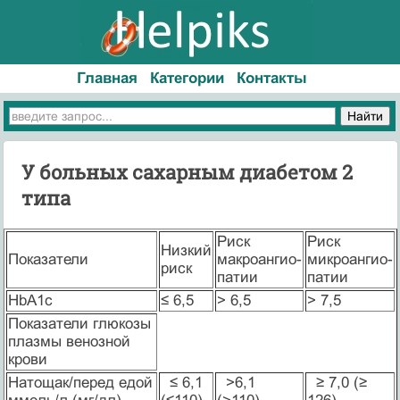
Главная
Категории
Контакты
У больных сахарным диабетом 2
типа
Риск
Риск
Низкий
Показатели
макроангио-
микроангио-
риск
патии
патии
HbA1c
≤ 6,5
> 6,5
> 7,5
Показатели глюкозы
плазмы венозной
крови
Натощак/перед едой
≤ 6,1
>6,1
≥ 7,0 (≥