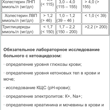
Холестерин ЛНП
3,0 – 4,0
> 4,0 (>
(< 115)
ммоль/л (мг/дл)
(115 – 155)
155)
Холестерин ЛВП
> 1,2
1,0 – 1,2
< 1,0 (< 39)
ммоль/л (мг/дл)
(> 46)
(39 – 46 )
Триглицериды
< 1,7
1,7 – 2,2
>2,2 (> 200)
ммоль/л (мг/дл)
(< 150)
(150 – 200)
Обязательное лабораторное исследование
больного с кетоацидозом:
· определение уровня глюкозы крови;
· определение уровня кетоновых тел в крови и
моче;
· исследование КЩС (рН-крови);
· определение электролитов: К+, Na+;
· определение креатинина и мочевины в крови и