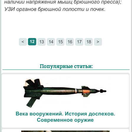
наличии напря­жения мышц брюшного пресса);
УЗИ органов брюшной полос­ти и почек.
12
<
13
14
15
16
17
18
>
Популярные статьи:
Века вооружений. История доспехов.
Современное оружие