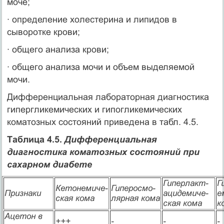
моче;
· определение холестерина и липидов в
сыворотке крови;
· общего анализа крови;
· общего анализа мочи и объем выделяемой
мочи.
Дифференциальная лабораторная диагностика
гипергликемических и гипогликемических
коматозных состояний приведена в табл. 4.5.
Таблица 4.5.
Дифференциальная
диагностика коматозных состояний при
сахарном диабете
Гиперлакт-
Г
Кетонемиче-
Гиперосмо-
Признаки
ацидемиче-
е
ская кома
лярная кома
ская кома
к
Ацетон в
+++
-
-
-