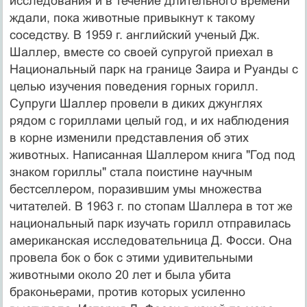
исследования и в течение длительного времени
ждали, пока животные привыкнут к такому
соседству. В 1959 г. английский ученый Дж.
Шаллер, вместе со своей супругой приехал в
Национальный парк на границе Заира и Руанды с
целью изучения поведения горных горилл.
Супруги Шаллер провели в диких джунглях
рядом с гориллами целый год, и их наблюдения
в корне изменили представления об этих
животных. Написанная Шаллером книга "Год под
знаком гориллы" стала поистине научным
бестселлером, поразившим умы множества
читателей. В 1963 г. по стопам Шаллера в тот же
национальный парк изучать горилл отправилась
американская исследовательница Д. Фосси. Она
провела бок о бок с этими удивительными
животными около 20 лет и была убита
браконьерами, против которых усиленно