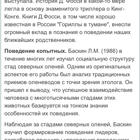
выступала. История Д. Фосси в какой-то мере
легла в основу знаменитого триллера о Кинг-
Конге. Книги Д.Фосси, в том числе хорошо
известная в России "Гориллы в тумане", внесли
огромный вклад в познания о поведении наших
ближайших родственников.
Поведение копытных.
Баскин Л.М. (1986) в
течение многих лет изучал социальную структуру
стад северных оленей. Одним из оригинальных
аспектов его работы был анализ традиционных
приемов оленеводов с точки зрения этолога. Он
пришел к выводу, что успешное взаимодействие
человека с многотысячными стадами этих
животных базируется на тонком знании
особенностей их поведения.
Наблюдая за стадами северных оленей, Баскин
изучил формирование поведения лидеров,
разработал принципы управления поведением